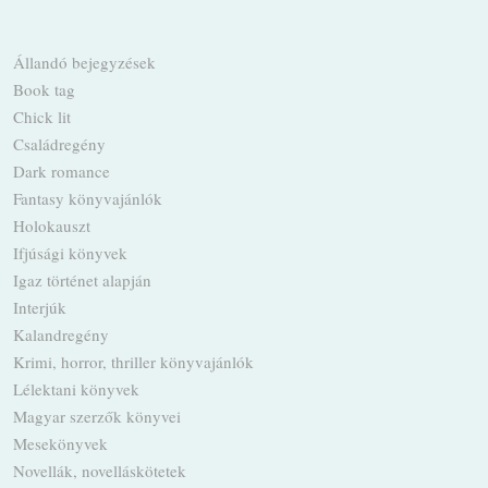
Állandó bejegyzések
Book tag
Chick lit
Családregény
Dark romance
Fantasy könyvajánlók
Holokauszt
Ifjúsági könyvek
Igaz történet alapján
Interjúk
Kalandregény
Krimi, horror, thriller könyvajánlók
Lélektani könyvek
Magyar szerzők könyvei
Mesekönyvek
Novellák, novelláskötetek