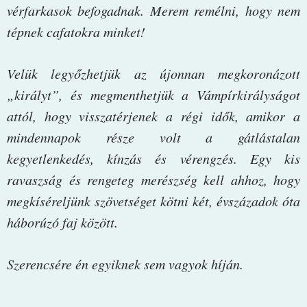
vérfarkasok befogadnak. Merem remélni, hogy nem
tépnek cafatokra minket!
Velük legyőzhetjük az újonnan megkoronázott
„királyt”, és megmenthetjük a Vámpírkirályságot
attól, hogy visszatérjenek a régi idők, amikor a
mindennapok része volt a gátlástalan
kegyetlenkedés, kínzás és vérengzés. Egy kis
ravaszság és rengeteg merészség kell ahhoz, hogy
megkíséreljünk szövetséget kötni két, évszázadok óta
háborúzó faj között.
Szerencsére én egyiknek sem vagyok híján.