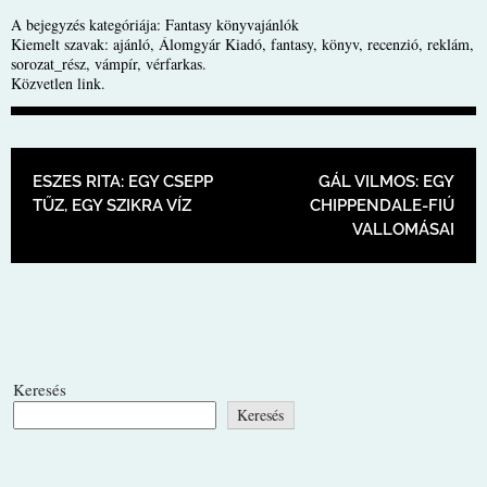
A bejegyzés kategóriája:
Fantasy könyvajánlók
Kiemelt szavak:
ajánló
,
Álomgyár Kiadó
,
fantasy
,
könyv
,
recenzió
,
reklám
,
sorozat_rész
,
vámpír
,
vérfarkas
.
Közvetlen link
.
BEJEGYZÉS NAVIGÁCIÓ
ESZES RITA: EGY CSEPP
GÁL VILMOS: EGY
TŰZ, EGY SZIKRA VÍZ
CHIPPENDALE-FIÚ
VALLOMÁSAI
Keresés
Keresés