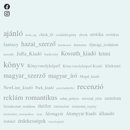
Facebook
Instagram
ajánló
erotika
chick_lit
családregény
erotikus
ebook
book_tag
hazai_szerző
fantasy
ifjúsági_irodalom
humoros
holokauszt
Kossuth_kiadó
krimi
Jaffa_Kiadó
karácsony
interjúk
könyv
Könyvmolyképző
lélektani
Könyvmolyképző Kiadó
magyar_szerző
magyar_író
Mogul_kiadó
recenzió
NewLine_kiadó
Park_kiadó
pszichothriller
romantikus
reklám
szerelem
sorozat_rész
rubin_pöttyös
thriller
Szórakoztató_irodalom
történelmi
történelmi_regény
állandó
Álomgyár
Álomgyár Kiadó
történelmi_romantikus
zene
érdekességek
érdekel
összefoglaló