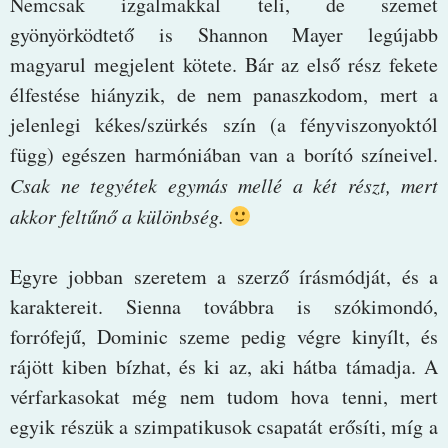
Nemcsak izgalmakkal teli, de szemet
gyönyörködtető is Shannon Mayer legújabb
magyarul megjelent kötete. Bár az első rész fekete
élfestése hiányzik, de nem panaszkodom, mert a
jelenlegi kékes/szürkés szín (a fényviszonyoktól
függ) egészen harmóniában van a borító színeivel.
Csak ne tegyétek egymás mellé a két részt, mert
akkor feltűnő a különbség.
Egyre jobban szeretem a szerző írásmódját, és a
karaktereit. Sienna továbbra is szókimondó,
forrófejű, Dominic szeme pedig végre kinyílt, és
rájött kiben bízhat, és ki az, aki hátba támadja. A
vérfarkasokat még nem tudom hova tenni, mert
egyik részük a szimpatikusok csapatát erősíti, míg a