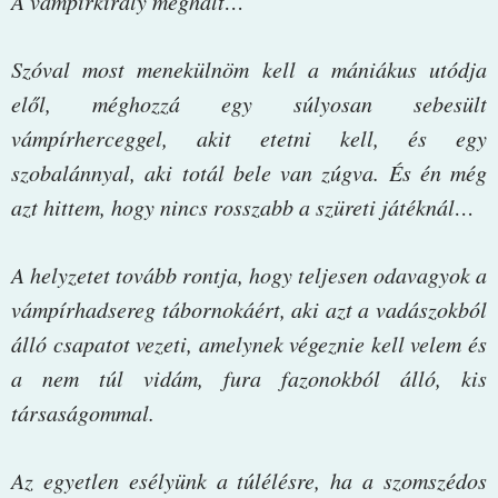
A ​vámpírkirály meghalt…
Szóval most menekülnöm kell a mániákus utódja
elől, méghozzá egy súlyosan sebesült
vámpírherceggel, akit etetni kell, és egy
szobalánnyal, aki totál bele van zúgva. És én még
azt hittem, hogy nincs rosszabb a szüreti játéknál…
A helyzetet tovább rontja, hogy teljesen odavagyok a
vámpírhadsereg tábornokáért, aki azt a vadászokból
álló csapatot vezeti, amelynek végeznie kell velem és
a nem túl vidám, fura fazonokból álló, kis
társaságommal.
Az egyetlen esélyünk a túlélésre, ha a szomszédos