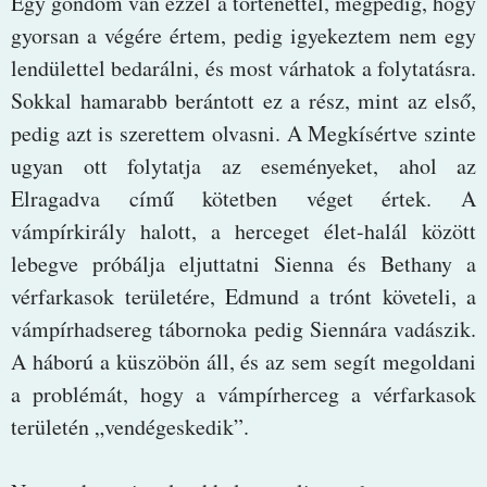
Egy gondom van ezzel a történettel, mégpedig, hogy
gyorsan a végére értem, pedig igyekeztem nem egy
lendülettel bedarálni, és most várhatok a folytatásra.
Sokkal hamarabb berántott ez a rész, mint az első,
pedig azt is szerettem olvasni. A Megkísértve szinte
ugyan ott folytatja az eseményeket, ahol az
Elragadva című kötetben véget értek. A
vámpírkirály halott, a herceget élet-halál között
lebegve próbálja eljuttatni Sienna és Bethany a
vérfarkasok területére, Edmund a trónt követeli, a
vámpírhadsereg tábornoka pedig Siennára vadászik.
A háború a küszöbön áll, és az sem segít megoldani
a problémát, hogy a vámpírherceg a vérfarkasok
területén „vendégeskedik”.