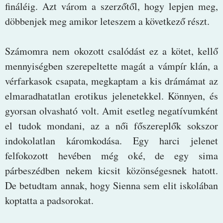
fináléig. Azt várom a szerzőtől, hogy lepjen meg,
döbbenjek meg amikor leteszem a következő részt.
Számomra nem okozott csalódást ez a kötet, kellő
mennyiségben szerepeltette magát a vámpír klán, a
vérfarkasok csapata, megkaptam a kis drámámat az
elmaradhatatlan erotikus jelenetekkel. Könnyen, és
gyorsan olvasható volt. Amit esetleg negatívumként
el tudok mondani, az a női főszereplők sokszor
indokolatlan káromkodása. Egy harci jelenet
felfokozott hevében még oké, de egy sima
párbeszédben nekem kicsit közönségesnek hatott.
De betudtam annak, hogy Sienna sem elit iskolában
koptatta a padsorokat.