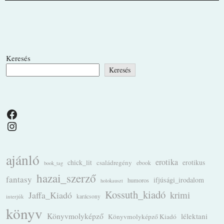
Keresés
Keresés
Facebook
Instagram
ajánló
erotika
chick_lit
családregény
erotikus
ebook
book_tag
hazai_szerző
fantasy
ifjúsági_irodalom
humoros
holokauszt
Kossuth_kiadó
krimi
Jaffa_Kiadó
karácsony
interjúk
könyv
Könyvmolyképző
lélektani
Könyvmolyképző Kiadó