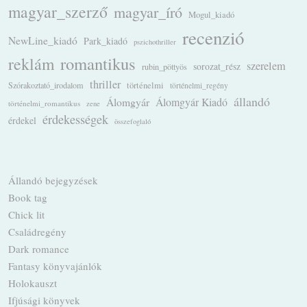
magyar_szerző
magyar_író
Mogul_kiadó
recenzió
NewLine_kiadó
Park_kiadó
pszichothriller
romantikus
reklám
szerelem
sorozat_rész
rubin_pöttyös
thriller
Szórakoztató_irodalom
történelmi
történelmi_regény
állandó
Álomgyár
Álomgyár Kiadó
történelmi_romantikus
zene
érdekességek
érdekel
összefoglaló
Állandó bejegyzések
Book tag
Chick lit
Családregény
Dark romance
Fantasy könyvajánlók
Holokauszt
Ifjúsági könyvek