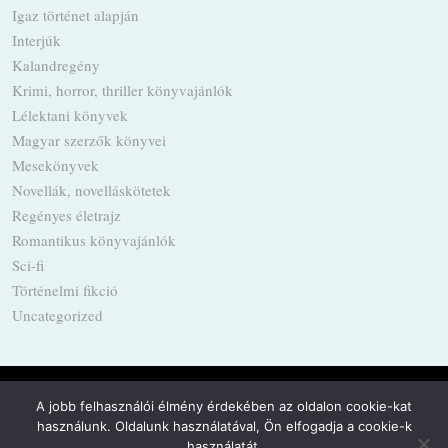
Igaz történet alapján
Interjúk
Kalandregény
Krimi, horror, thriller könyvajánlók
Lélektani könyvek
Magyar szerzők könyvei
Mesekönyvek
Novellák, novelláskötetek
Regényes életrajz
Romantikus könyvajánlók
Sci-fi
Történelmi fikció
Uncategorized
A jobb felhasználói élmény érdekében az oldalon cookie-kat
használunk. Oldalunk használatával, Ön elfogadja a cookie-k
Powered by
WordPress
·
Built with
Untitled
használatát.