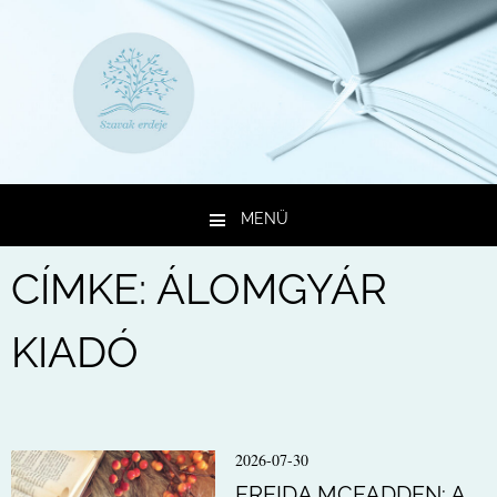
MENÜ
Kilépés a tartalomba
CÍMKE:
ÁLOMGYÁR
KIADÓ
2026-07-30
FREIDA MCFADDEN: A