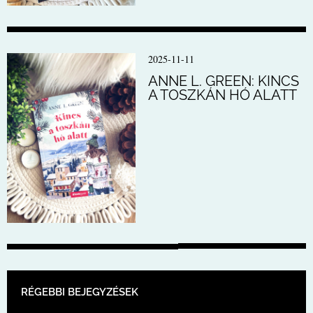
2025-11-11
ANNE L. GREEN: KINCS
A TOSZKÁN HÓ ALATT
BEJEGYZÉS NAVIGÁCIÓ
RÉGEBBI BEJEGYZÉSEK