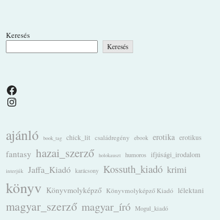
Keresés
Keresés
Facebook
Instagram
ajánló
erotika
chick_lit
családregény
erotikus
ebook
book_tag
hazai_szerző
fantasy
ifjúsági_irodalom
humoros
holokauszt
Kossuth_kiadó
krimi
Jaffa_Kiadó
karácsony
interjúk
könyv
Könyvmolyképző
lélektani
Könyvmolyképző Kiadó
magyar_szerző
magyar_író
Mogul_kiadó