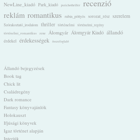
recenzió
NewLine_kiadó
Park_kiadó
pszichothriller
romantikus
reklám
szerelem
sorozat_rész
rubin_pöttyös
thriller
Szórakoztató_irodalom
történelmi
történelmi_regény
állandó
Álomgyár
Álomgyár Kiadó
történelmi_romantikus
zene
érdekességek
érdekel
összefoglaló
Állandó bejegyzések
Book tag
Chick lit
Családregény
Dark romance
Fantasy könyvajánlók
Holokauszt
Ifjúsági könyvek
Igaz történet alapján
Interjúk