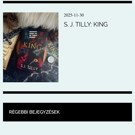
2025-11-30
S. J. TILLY: KING
BEJEGYZÉS NAVIGÁCIÓ
RÉGEBBI BEJEGYZÉSEK