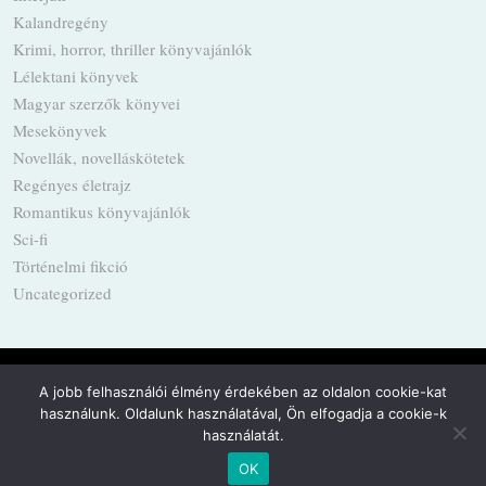
Kalandregény
Krimi, horror, thriller könyvajánlók
Lélektani könyvek
Magyar szerzők könyvei
Mesekönyvek
Novellák, novelláskötetek
Regényes életrajz
Romantikus könyvajánlók
Sci-fi
Történelmi fikció
Uncategorized
A jobb felhasználói élmény érdekében az oldalon cookie-kat
használunk. Oldalunk használatával, Ön elfogadja a cookie-k
Powered by
WordPress
·
Built with
Untitled
használatát.
OK