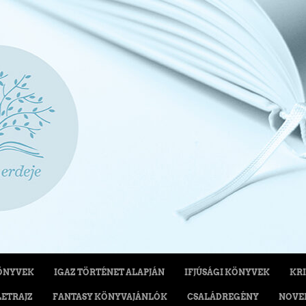
ÖNYVEK
IGAZ TÖRTÉNET ALAPJÁN
IFJÚSÁGI KÖNYVEK
KRI
LETRAJZ
FANTASY KÖNYVAJÁNLÓK
CSALÁDREGÉNY
NOVE