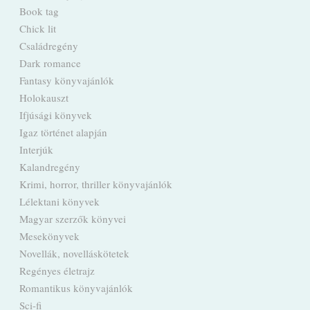
Book tag
Chick lit
Családregény
Dark romance
Fantasy könyvajánlók
Holokauszt
Ifjúsági könyvek
Igaz történet alapján
Interjúk
Kalandregény
Krimi, horror, thriller könyvajánlók
Lélektani könyvek
Magyar szerzők könyvei
Mesekönyvek
Novellák, novelláskötetek
Regényes életrajz
Romantikus könyvajánlók
Sci-fi