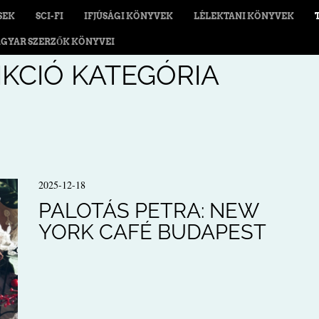
SEK
SCI-FI
IFJÚSÁGI KÖNYVEK
LÉLEKTANI KÖNYVEK
GYAR SZERZŐK KÖNYVEI
IKCIÓ
KATEGÓRIA
2025-12-18
PALOTÁS PETRA: NEW
YORK CAFÉ BUDAPEST