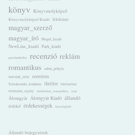
könyv
Könyvmolyképző
lélektani
Könyvmolyképző Kiadó
magyar_szerző
magyar_író
Mogul_kiadó
NewLine_kiadó
Park_kiadó
recenzió
reklám
pszichothriller
romantikus
rubin_pöttyös
szerelem
sorozat_rész
thriller
Szórakoztató_irodalom
történelmi
történelmi_regény
történelmi_romantikus
zene
állandó
Álomgyár
Álomgyár Kiadó
érdekességek
érdekel
összefoglaló
Állandó bejegyzések