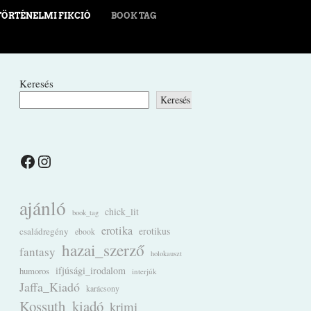
TÖRTÉNELMI FIKCIÓ
BOOK TAG
Keresés
Keresés
Facebook
Instagram
ajánló
chick_lit
book_tag
erotika
családregény
erotikus
ebook
hazai_szerző
fantasy
holokauszt
ifjúsági_irodalom
humoros
interjúk
Jaffa_Kiadó
karácsony
Kossuth_kiadó
krimi