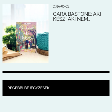
2026-05-22
CARA BASTONE: AKI
KÉSZ, AKI NEM…
BEJEGYZÉS NAVIGÁCIÓ
RÉGEBBI BEJEGYZÉSEK