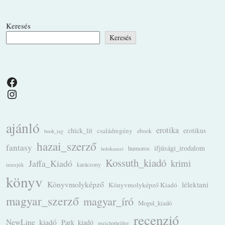
Keresés
Keresés
Facebook
Instagram
ajánló
erotika
chick_lit
családregény
erotikus
ebook
book_tag
hazai_szerző
fantasy
ifjúsági_irodalom
humoros
holokauszt
Kossuth_kiadó
krimi
Jaffa_Kiadó
karácsony
interjúk
könyv
Könyvmolyképző
lélektani
Könyvmolyképző Kiadó
magyar_szerző
magyar_író
Mogul_kiadó
recenzió
NewLine_kiadó
Park_kiadó
pszichothriller