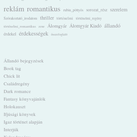
romantikus
reklám
szerelem
sorozat_rész
rubin_pöttyös
thriller
Szórakoztató_irodalom
történelmi
történelmi_regény
állandó
Álomgyár
Álomgyár Kiadó
történelmi_romantikus
zene
érdekességek
érdekel
összefoglaló
Állandó bejegyzések
Book tag
Chick lit
Családregény
Dark romance
Fantasy könyvajánlók
Holokauszt
Ifjúsági könyvek
Igaz történet alapján
Interjúk
Kalandregény