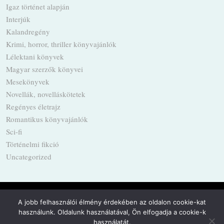
Igaz történet alapján
Interjúk
Kalandregény
Krimi, horror, thriller könyvajánlók
Lélektani könyvek
Magyar szerzők könyvei
Mesekönyvek
Novellák, novelláskötetek
Regényes életrajz
Romantikus könyvajánlók
Sci-fi
Történelmi fikció
Uncategorized
A jobb felhasználói élmény érdekében az oldalon cookie-kat
használunk. Oldalunk használatával, Ön elfogadja a cookie-k
Powered by
WordPress
·
Built with
Untitled
használatát.