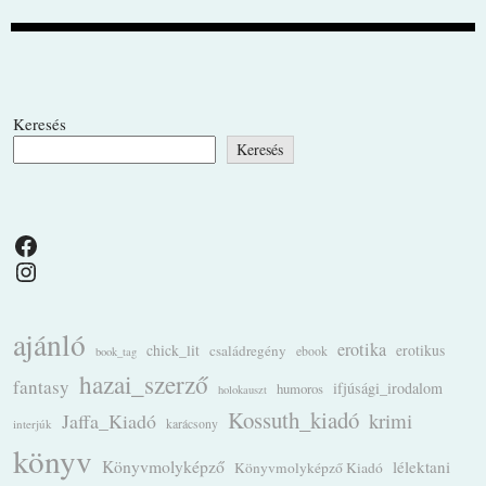
Keresés
Keresés
Facebook
Instagram
ajánló
erotika
chick_lit
családregény
erotikus
ebook
book_tag
hazai_szerző
fantasy
ifjúsági_irodalom
humoros
holokauszt
Kossuth_kiadó
krimi
Jaffa_Kiadó
karácsony
interjúk
könyv
Könyvmolyképző
lélektani
Könyvmolyképző Kiadó