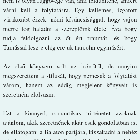
nem is olyan függővége van, ami feldühítene, amiért
várni kell a folytatásra. Egy kellemes, izgatott
várakozást érzek, némi kíváncsisággal, hogy vajon
merre fog haladni a szereplőink élete. Éva hogy
tudja feldolgozni az őt ért traumát, és hogy
Tamással lesz-e elég erejük harcolni egymásért.
Az első könyvem volt az Írónőtől, de annyira
megszerettem a stílusát, hogy nemcsak a folytatást
várom, hanem az eddig megjelent könyveit is
szeretném elolvasni.
Ezt a könnyed, romantikus történetet azoknak
ajánlom, akik szeretnének akár csak gondolatban is,
de ellátogatni a Balaton partjára, kiszakadni a nehéz