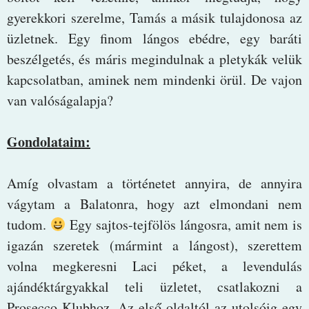
gyerekkori szerelme, Tamás a másik tulajdonosa az
üzletnek. Egy finom lángos ebédre, egy baráti
beszélgetés, és máris megindulnak a pletykák velük
kapcsolatban, aminek nem mindenki örül. De vajon
van valóságalapja?
Gondolataim:
Amíg olvastam a történetet annyira, de annyira
vágytam a Balatonra, hogy azt elmondani nem
tudom.
Egy sajtos-tejfölös lángosra, amit nem is
igazán szeretek (mármint a lángost), szerettem
volna megkeresni Laci péket, a levendulás
ajándéktárgyakkal teli üzletet, csatlakozni a
Prosecco Klubhoz. Az első oldaltól az utolsóig egy