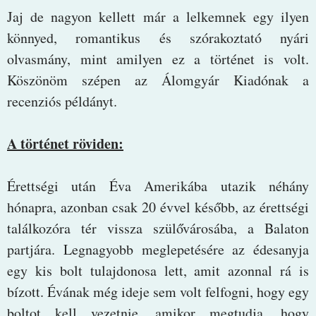
Jaj de nagyon kellett már a lelkemnek egy ilyen
könnyed, romantikus és szórakoztató nyári
olvasmány, mint amilyen ez a történet is volt.
Köszönöm szépen az Álomgyár Kiadónak a
recenziós példányt.
A történet röviden:
Érettségi után Éva Amerikába utazik néhány
hónapra, azonban csak 20 évvel később, az érettségi
találkozóra tér vissza szülővárosába, a Balaton
partjára. Legnagyobb meglepetésére az édesanyja
egy kis bolt tulajdonosa lett, amit azonnal rá is
bízott. Évának még ideje sem volt felfogni, hogy egy
boltot kell vezetnie, amikor megtudja, hogy