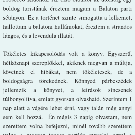
boldog turistának éreztem magam a Balaton parti
sétányon. Ez a történet szinte simogatta a lelkemet,
hallottam a balatoni hullámokat, éreztem a strandos
lángos, és a levendula illatát.
Tökéletes kikapcsolódás volt a könyv. Egyszerű,
hétköznapi szereplőkkel, akiknek megvan a múltja,
követnek el hibákat, nem tökéletesek, de a
boldogságra törekednek. Könnyed párbeszédek
jellemzik a könyvet, a leírások sincsenek
túlbonyolítva, emiatt gyorsan olvasható. Szerintem 1
nap alatt a végére lehet érni, vagy talán még annyi
sem kell hozzá. Én mégis 3 napig olvastam, nem
szerettem volna befejezni, minél tovább szerettem
volna a magyar tenger partján nyaralni ezzel a