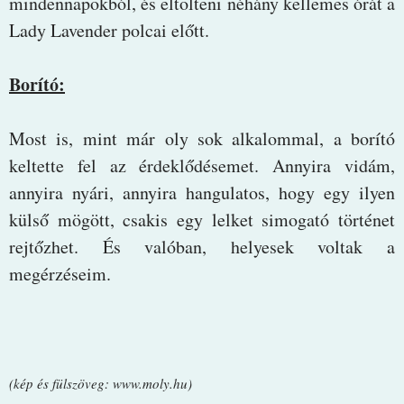
mindennapokból, és eltölteni néhány kellemes órát a
Lady Lavender polcai előtt.
Borító:
Most is, mint már oly sok alkalommal, a borító
keltette fel az érdeklődésemet. Annyira vidám,
annyira nyári, annyira hangulatos, hogy egy ilyen
külső mögött, csakis egy lelket simogató történet
rejtőzhet. És valóban, helyesek voltak a
megérzéseim.
(kép és fülszöveg: www.moly.hu)