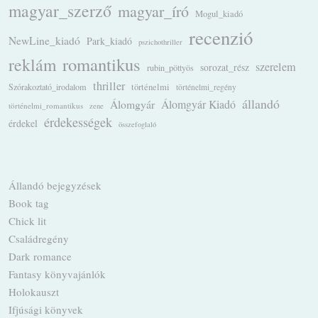
magyar_szerző
magyar_író
Mogul_kiadó
recenzió
NewLine_kiadó
Park_kiadó
pszichothriller
romantikus
reklám
szerelem
sorozat_rész
rubin_pöttyös
thriller
Szórakoztató_irodalom
történelmi
történelmi_regény
állandó
Álomgyár
Álomgyár Kiadó
történelmi_romantikus
zene
érdekességek
érdekel
összefoglaló
Állandó bejegyzések
Book tag
Chick lit
Családregény
Dark romance
Fantasy könyvajánlók
Holokauszt
Ifjúsági könyvek