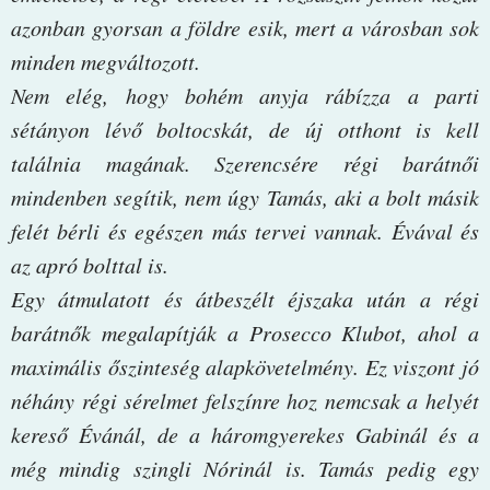
azonban gyorsan a földre esik, mert a városban sok
minden megváltozott.
Nem elég, hogy bohém anyja rábízza a parti
sétányon lévő boltocskát, de új otthont is kell
találnia magának. Szerencsére régi barátnői
mindenben segítik, nem úgy Tamás, aki a bolt másik
felét bérli és egészen más tervei vannak. Évával és
az apró bolttal is.
Egy átmulatott és átbeszélt éjszaka után a régi
barátnők megalapítják a Prosecco Klubot, ahol a
maximális őszinteség alapkövetelmény. Ez viszont jó
néhány régi sérelmet felszínre hoz nemcsak a helyét
kereső Évánál, de a háromgyerekes Gabinál és a
még mindig szingli Nórinál is. Tamás pedig egy