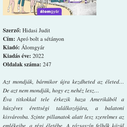
Szerző:
Hidasi Judit
Cím:
Apró bolt a sétányon
Kiadó:
Álomgyár
Kiadás éve:
2022
Oldalak száma:
247
Azt ​mondják, bármikor újra kezdheted az életed…
De azt nem mondják, hogy ez nehéz lesz…
Éva titkokkal tele érkezik haza Amerikából a
húszéves érettségi találkozójára, a balatoni
kisvárosba. Szinte pillanatok alatt lesz szerelmes az
emlékeibe, a régi életébe. A rózsaszín felhők közül