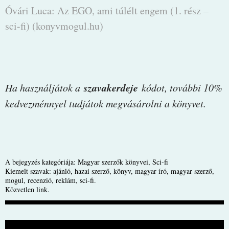
Óvári Luca: Az EGO, ami túlélt engem (1. rész –
sci-fi) (konyvmogul.hu)
szavakerdeje
Ha használjátok a
kódot, további 10%
kedvezménnyel tudjátok megvásárolni a könyvet.
A bejegyzés kategóriája:
Magyar szerzők könyvei
,
Sci-fi
Kiemelt szavak:
ajánló
,
hazai szerző
,
könyv
,
magyar író
,
magyar szerző
,
mogul
,
recenzió
,
reklám
,
sci-fi
.
Közvetlen link
.
BEJEGYZÉS NAVIGÁCIÓ