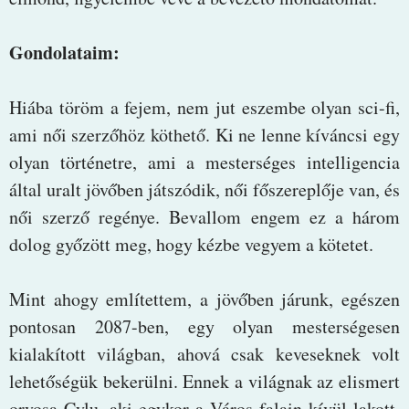
Gondolataim:
Hiába töröm a fejem, nem jut eszembe olyan sci-fi,
ami női szerzőhöz köthető. Ki ne lenne kíváncsi egy
olyan történetre, ami a mesterséges intelligencia
által uralt jövőben játszódik, női főszereplője van, és
női szerző regénye. Bevallom engem ez a három
dolog győzött meg, hogy kézbe vegyem a kötetet.
Mint ahogy említettem, a jövőben járunk, egészen
pontosan 2087-ben, egy olyan mesterségesen
kialakított világban, ahová csak keveseknek volt
lehetőségük bekerülni. Ennek a világnak az elismert
orvosa Cylu, aki egykor a Város falain kívül lakott.