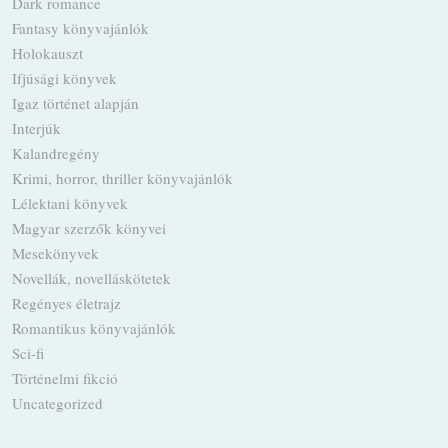
Dark romance
Fantasy könyvajánlók
Holokauszt
Ifjúsági könyvek
Igaz történet alapján
Interjúk
Kalandregény
Krimi, horror, thriller könyvajánlók
Lélektani könyvek
Magyar szerzők könyvei
Mesekönyvek
Novellák, novelláskötetek
Regényes életrajz
Romantikus könyvajánlók
Sci-fi
Történelmi fikció
Uncategorized