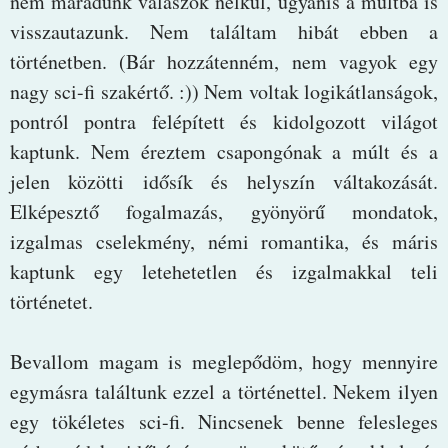
nem maradunk válaszok nélkül, ugyanis a múltba is
visszautazunk. Nem találtam hibát ebben a
történetben. (Bár hozzátenném, nem vagyok egy
nagy sci-fi szakértő. :)) Nem voltak logikátlanságok,
pontról pontra felépített és kidolgozott világot
kaptunk. Nem éreztem csapongónak a múlt és a
jelen közötti idősík és helyszín váltakozását.
Elképesztő fogalmazás, gyönyörű mondatok,
izgalmas cselekmény, némi romantika, és máris
kaptunk egy letehetetlen és izgalmakkal teli
történetet.
Bevallom magam is meglepődöm, hogy mennyire
egymásra találtunk ezzel a történettel. Nekem ilyen
egy tökéletes sci-fi. Nincsenek benne felesleges