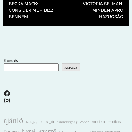
BECKA MACK:
VICTORIA SELMAN:
CONSIDER ME – BÍZZ
MINDEN APRÓ
BENNEM
HAZUGSÁG
Keresés
Keresés
Facebook
Instagram
ajánló
erotika
chick_lit
családregény
erotikus
ebook
book_tag
hazai_szerző
fantasy
ifjúsági_irodalom
humoros