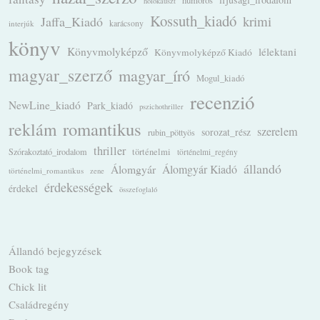
holokauszt
Kossuth_kiadó
krimi
Jaffa_Kiadó
karácsony
interjúk
könyv
Könyvmolyképző
lélektani
Könyvmolyképző Kiadó
magyar_szerző
magyar_író
Mogul_kiadó
recenzió
NewLine_kiadó
Park_kiadó
pszichothriller
romantikus
reklám
szerelem
sorozat_rész
rubin_pöttyös
thriller
Szórakoztató_irodalom
történelmi
történelmi_regény
állandó
Álomgyár
Álomgyár Kiadó
történelmi_romantikus
zene
érdekességek
érdekel
összefoglaló
Állandó bejegyzések
Book tag
Chick lit
Családregény