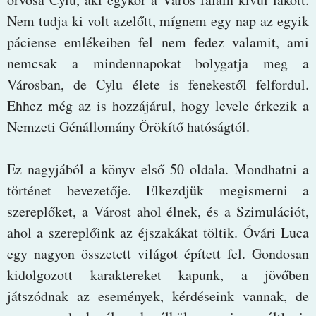
Nem tudja ki volt azelőtt, mígnem egy nap az egyik
páciense emlékeiben fel nem fedez valamit, ami
nemcsak a mindennapokat bolygatja meg a
Városban, de Cylu élete is fenekestől felfordul.
Ehhez még az is hozzájárul, hogy levele érkezik a
Nemzeti Génállomány Örökítő hatóságtól.
Ez nagyjából a könyv első 50 oldala. Mondhatni a
történet bevezetője. Elkezdjük megismerni a
szereplőket, a Várost ahol élnek, és a Szimulációt,
ahol a szereplőink az éjszakákat töltik. Óvári Luca
egy nagyon összetett világot épített fel. Gondosan
kidolgozott karaktereket kapunk, a jövőben
játszódnak az események, kérdéseink vannak, de