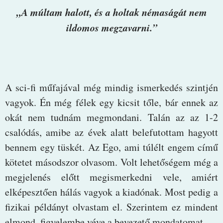
„A múltam halott, és a holtak némaságát nem
ildomos megzavarni.”
A sci-fi műfajával még mindig ismerkedés szintjén
vagyok. Én még félek egy kicsit tőle, bár ennek az
okát nem tudnám megmondani. Talán az az 1-2
csalódás, amibe az évek alatt belefutottam hagyott
bennem egy tüskét. Az Ego, ami túlélt engem című
kötetet másodszor olvasom. Volt lehetőségem még a
megjelenés előtt megismerkedni vele, amiért
elképesztően hálás vagyok a kiadónak. Most pedig a
fizikai példányt olvastam el. Szerintem ez mindent
elmond, figyelembe véve a bevezető mondatomat.