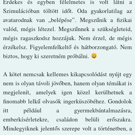
Érdekes és egyben félelmetes is volt látni a
Szimulációban töltött időt. Oda gyakorlatilag az
avatarodnak van „belépése”. Megszűnik a fizikai
valód, mégis létezel. Megszűnnek a szükségleteid,
mégis ragaszkodsz hozzájuk. Nem érzel, de mégis
érzékelsz. Figyelemfelkeltő és hátborzongató. Nem
biztos, hogy ki szeretném próbálni.
A kötet nemcsak kellemes kikapcsolódást nyújt egy
nem is olyan távoli jövőben, hanem olyan témákat is
megjelenít, amelyek igen közel kerülhetnek a
finomabb lelkű olvasók ingerküszöbéhez. Gondolok
itt például a gyermekbántalmazásra,
emberkísérletekre, családon belüli erőszakra.
Mindegyiknek jelentős szerepe volt a történetben, a