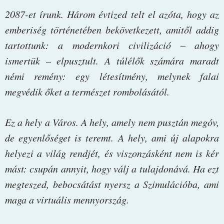
2087-et ​írunk. Három évtized telt el azóta, hogy az
emberiség történetében bekövetkezett, amitől addig
tartottunk: a modernkori civilizáció – ahogy
ismertük – elpusztult. A túlélők számára maradt
némi remény: egy létesítmény, melynek falai
megvédik őket a természet rombolásától.
Ez a hely a Város. A hely, amely nem pusztán megóv,
de egyenlőséget is teremt. A hely, ami új alapokra
helyezi a világ rendjét, és viszonzásként nem is kér
mást: csupán annyit, hogy válj a tulajdonává. Ha ezt
megteszed, bebocsátást nyersz a Szimulációba, ami
maga a virtuális mennyország.