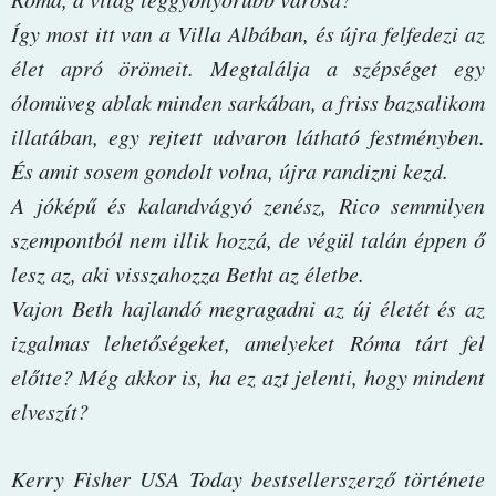
Így most itt van a Villa Albában, és újra felfedezi az
élet apró örömeit. Megtalálja a szépséget egy
ólomüveg ablak minden sarkában, a friss bazsalikom
illatában, egy rejtett udvaron látható festményben.
És amit sosem gondolt volna, újra randizni kezd.
A jóképű és kalandvágyó zenész, Rico semmilyen
szempontból nem illik hozzá, de végül talán éppen ő
lesz az, aki visszahozza Betht az életbe.
Vajon Beth hajlandó megragadni az új életét és az
izgalmas lehetőségeket, amelyeket Róma tárt fel
előtte? Még akkor is, ha ez azt jelenti, hogy mindent
elveszít?
Kerry Fisher USA Today bestsellerszerző története