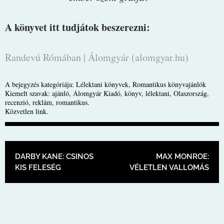
A könyvet itt tudjátok beszerezni:
Randevú Rómában | Álomgyár (alomgyar.hu)
A bejegyzés kategóriája:
Lélektani könyvek
,
Romantikus könyvajánlók
Kiemelt szavak:
ajánló
,
Álomgyár Kiadó
,
könyv
,
lélektani
,
Olaszország
,
recenzió
,
reklám
,
romantikus
.
Közvetlen link
.
BEJEGYZÉS NAVIGÁCIÓ
DARBY KANE: CSINOS
MAX MONROE:
KIS FELESÉG
VÉLETLEN VALLOMÁS