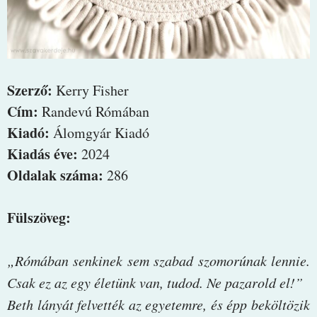
Szerző:
Kerry Fisher
Cím:
Randevú Rómában
Kiadó:
Álomgyár Kiadó
Kiadás éve:
2024
Oldalak száma:
286
Fülszöveg:
„Rómában ​senkinek sem szabad szomorúnak lennie.
Csak ez az egy életünk van, tudod. Ne pazarold el!”
Beth lányát felvették az egyetemre, és épp beköltözik