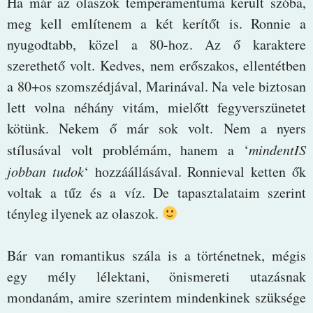
Ha már az olaszok temperamentuma került szóba,
meg kell említenem a két kerítőt is. Ronnie a
nyugodtabb, közel a 80-hoz. Az ő karaktere
szerethető volt. Kedves, nem erőszakos, ellentétben
a 80+os szomszédjával, Marinával. Na vele biztosan
lett volna néhány vitám, mielőtt fegyverszünetet
kötünk. Nekem ő már sok volt. Nem a nyers
stílusával volt problémám, hanem a ‘
mindentIS
jobban tudok
‘ hozzáállásával. Ronnieval ketten ők
voltak a tűz és a víz. De tapasztalataim szerint
tényleg ilyenek az olaszok.
Bár van romantikus szála is a történetnek, mégis
egy mély lélektani, önismereti utazásnak
mondanám, amire szerintem mindenkinek szüksége