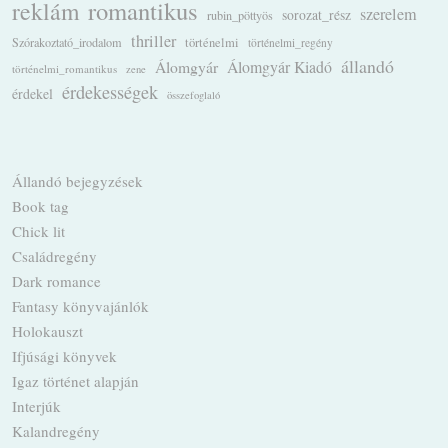
romantikus
reklám
szerelem
sorozat_rész
rubin_pöttyös
thriller
Szórakoztató_irodalom
történelmi
történelmi_regény
állandó
Álomgyár
Álomgyár Kiadó
történelmi_romantikus
zene
érdekességek
érdekel
összefoglaló
Állandó bejegyzések
Book tag
Chick lit
Családregény
Dark romance
Fantasy könyvajánlók
Holokauszt
Ifjúsági könyvek
Igaz történet alapján
Interjúk
Kalandregény