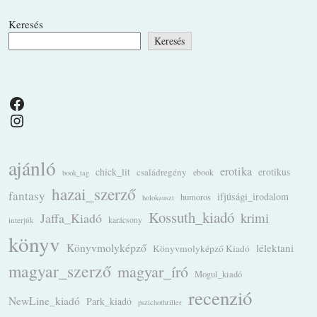
Keresés
Keresés
Facebook
Instagram
ajánló
erotika
chick_lit
családregény
erotikus
ebook
book_tag
hazai_szerző
fantasy
ifjúsági_irodalom
humoros
holokauszt
Kossuth_kiadó
krimi
Jaffa_Kiadó
karácsony
interjúk
könyv
Könyvmolyképző
lélektani
Könyvmolyképző Kiadó
magyar_szerző
magyar_író
Mogul_kiadó
recenzió
NewLine_kiadó
Park_kiadó
pszichothriller