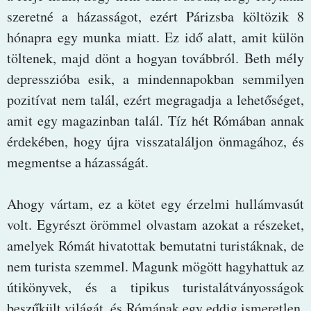
szeretné a házasságot, ezért Párizsba költözik 8
hónapra egy munka miatt. Ez idő alatt, amit külön
töltenek, majd dönt a hogyan továbbról. Beth mély
depresszióba esik, a mindennapokban semmilyen
pozitívat nem talál, ezért megragadja a lehetőséget,
amit egy magazinban talál. Tíz hét Rómában annak
érdekében, hogy újra visszataláljon önmagához, és
megmentse a házasságát.
Ahogy vártam, ez a kötet egy érzelmi hullámvasút
volt. Egyrészt örömmel olvastam azokat a részeket,
amelyek Rómát hivatottak bemutatni turistáknak, de
nem turista szemmel. Magunk mögött hagyhattuk az
útikönyvek, és a tipikus turistalátványosságok
beszűkült világát, és Rómának egy eddig ismeretlen,