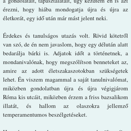
a gondolatait, tapasztalatait, úgy kezdtem én is azt
érezni, hogy hiába mondogatja újra és újra az
életkorát, egy idő után már mást jelent neki.
Érdekes és tanulságos utazás volt. Rövid kötetről
van szó, de én nem javaslom, hogy egy délután alatt
bedarálja bárki is. Adjatok időt a történetnek, a
mondanivalónak, hogy megszólítson benneteket az,
amire az adott életszakaszotokban szükségetek
lehet. Én viszem magammal a saját tanulnivalómat,
miközben gondolatban újra és újra végigjárom
Róma kis utcáit, miközben érzem a friss bazsalikom
illatát, és hallom az olaszokra jellemző
temperamentumos beszélgetéseket.