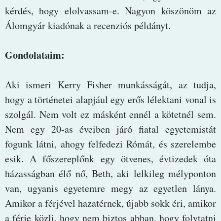
kérdés, hogy elolvassam-e. Nagyon köszönöm az
Álomgyár kiadónak a recenziós példányt.
Gondolataim:
Aki ismeri Kerry Fisher munkásságát, az tudja,
hogy a történetei alapjául egy erős lélektani vonal is
szolgál. Nem volt ez másként ennél a kötetnél sem.
Nem egy 20-as éveiben járó fiatal egyetemistát
fogunk látni, ahogy felfedezi Rómát, és szerelembe
esik. A főszereplőnk egy ötvenes, évtizedek óta
házasságban élő nő, Beth, aki lelkileg mélyponton
van, ugyanis egyetemre megy az egyetlen lánya.
Amikor a férjével hazatérnek, újabb sokk éri, amikor
a férje közli, hogy nem biztos abban, hogy folytatni