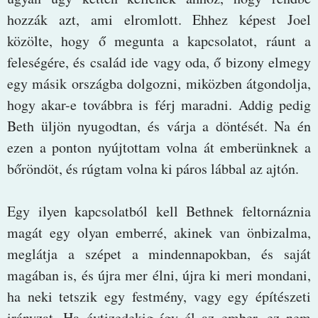
hozzák azt, ami elromlott. Ehhez képest Joel
közölte, hogy ő megunta a kapcsolatot, ráunt a
feleségére, és család ide vagy oda, ő bizony elmegy
egy másik országba dolgozni, miközben átgondolja,
hogy akar-e továbbra is férj maradni. Addig pedig
Beth üljön nyugodtan, és várja a döntését. Na én
ezen a ponton nyújtottam volna át emberünknek a
bőröndöt, és rúgtam volna ki páros lábbal az ajtón.
Egy ilyen kapcsolatból kell Bethnek feltornáznia
magát egy olyan emberré, akinek van önbizalma,
meglátja a szépet a mindennapokban, és saját
magában is, és újra mer élni, újra ki meri mondani,
ha neki tetszik egy festmény, vagy egy építészeti
irányzat. Ha évtizedekig így él az ember, ez nem