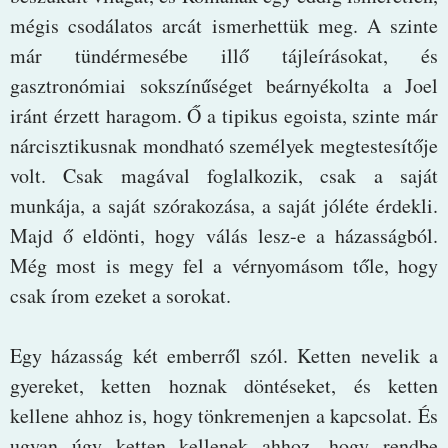
mégis csodálatos arcát ismerhettük meg. A szinte
már tündérmesébe illő tájleírásokat, és
gasztronómiai sokszínűséget beárnyékolta a Joel
iránt érzett haragom. Ő a tipikus egoista, szinte már
nárcisztikusnak mondható személyek megtestesítője
volt. Csak magával foglalkozik, csak a saját
munkája, a saját szórakozása, a saját jóléte érdekli.
Majd ő eldönti, hogy válás lesz-e a házasságból.
Még most is megy fel a vérnyomásom tőle, hogy
csak írom ezeket a sorokat.
Egy házasság két emberről szól. Ketten nevelik a
gyereket, ketten hoznak döntéseket, és ketten
kellene ahhoz is, hogy tönkremenjen a kapcsolat. És
ugyan úgy ketten kellenek ahhoz, hogy rendbe