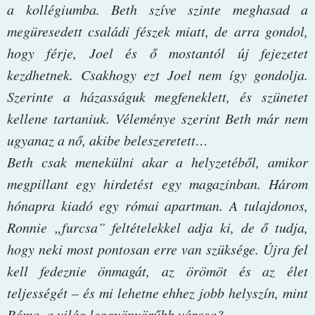
a kollégiumba. Beth szíve szinte meghasad a
megüresedett családi fészek miatt, de arra gondol,
hogy férje, Joel és ő mostantól új fejezetet
kezdhetnek. Csakhogy ezt Joel nem így gondolja.
Szerinte a házasságuk megfeneklett, és szünetet
kellene tartaniuk. Véleménye szerint Beth már nem
ugyanaz a nő, akibe beleszeretett…
Beth csak menekülni akar a helyzetéből, amikor
megpillant egy hirdetést egy magazinban. Három
hónapra kiadó egy római apartman. A tulajdonos,
Ronnie „furcsa” feltételekkel adja ki, de ő tudja,
hogy neki most pontosan erre van szüksége. Újra fel
kell fedeznie önmagát, az örömöt és az élet
teljességét – és mi lehetne ehhez jobb helyszín, mint
Róma, a világ leggyönyörűbb városa?