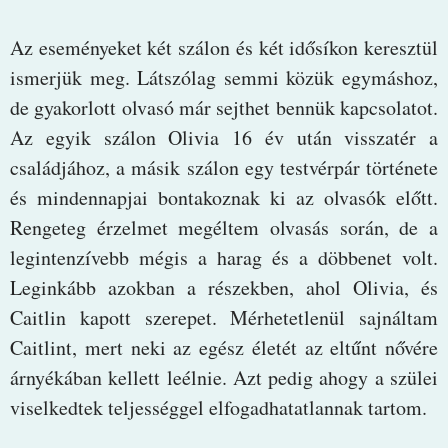
Az eseményeket két szálon és két idősíkon keresztül
ismerjük meg. Látszólag semmi közük egymáshoz,
de gyakorlott olvasó már sejthet bennük kapcsolatot.
Az egyik szálon Olivia 16 év után visszatér a
családjához, a másik szálon egy testvérpár története
és mindennapjai bontakoznak ki az olvasók előtt.
Rengeteg érzelmet megéltem olvasás során, de a
legintenzívebb mégis a harag és a döbbenet volt.
Leginkább azokban a részekben, ahol Olivia, és
Caitlin kapott szerepet. Mérhetetlenül sajnáltam
Caitlint, mert neki az egész életét az eltűnt nővére
árnyékában kellett leélnie. Azt pedig ahogy a szülei
viselkedtek teljességgel elfogadhatatlannak tartom.