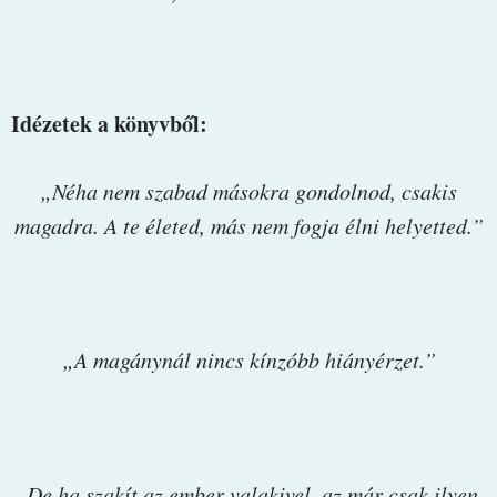
Idézetek a könyvből:
„Néha nem szabad másokra gondolnod, csakis
magadra. A te életed, más nem fogja élni helyetted.”
„A magánynál nincs kínzóbb hiányérzet.”
„De ha szakít az ember valakivel, az már csak ilyen,