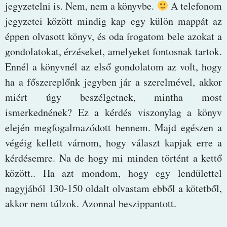
jegyzetelni is. Nem, nem a könyvbe.
A telefonom
jegyzetei között mindig kap egy külön mappát az
éppen olvasott könyv, és oda írogatom bele azokat a
gondolatokat, érzéseket, amelyeket fontosnak tartok.
Ennél a könyvnél az első gondolatom az volt, hogy
ha a főszereplőnk jegyben jár a szerelmével, akkor
miért úgy beszélgetnek, mintha most
ismerkednének? Ez a kérdés viszonylag a könyv
elején megfogalmazódott bennem. Majd egészen a
végéig kellett várnom, hogy választ kapjak erre a
kérdésemre. Na de hogy mi minden történt a kettő
között.. Ha azt mondom, hogy egy lendülettel
nagyjából 130-150 oldalt olvastam ebből a kötetből,
akkor nem túlzok. Azonnal beszippantott.