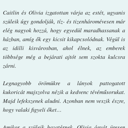
Caitlin és Olivia izgatottan várja az estét, ugyanis
szüleik úgy gondolják, tíz- és tizenháromévesen már
elég nagyok hozzá, hogy egyedül maradhassanak a
házban, amíg ők egy kicsit kikapcsolódnak. Végül is
az idilli kisvárosban, ahol élnek, az emberek
többsége még a bejárati ajtót sem szokta kulcsra
zárni.
Legnagyobb örömükre a lányok pattogatott
kukoricát majszolva nézik a kedvenc tévéműsorukat.
Majd lefekszenek aludni. Azonban nem veszik észre,
hogy valaki figyeli őket…
Amikor a szüleik hazatérnek, Olivia ágyát üresen