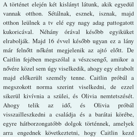
A történet elején két kislányt látunk, akik egyedül
vannak otthon. Sétálnak, esznek, isznak, majd
otthon leülnek a tv elé egy nagy adag pattogatott
kukoricával. Néhány órával később egyiküket
elrabolják. Majd 16 évvel később ugyan ez a lány
már felnőtt nőként megjelenik az ajtó előtt. De
Caitlin fejében megszólal a vészcsengő, amikor a
nővére közel sem úgy viselkedik, ahogy egy elrabolt
majd előkerült személy tenne. Caitlin próbál a
megszokott norma szerint viselkedni, de ezzel
sikerül kivívnia a szülei, és Olivia nemtetszését.
Ahogy telik az idő, és Olivia próbál
visszailleszkedni a családja és a barátai körébe,
egyre hátborzongatóbb dolgok történnek, amelyek
arra engednek következtetni, hogy Caitlin kezd