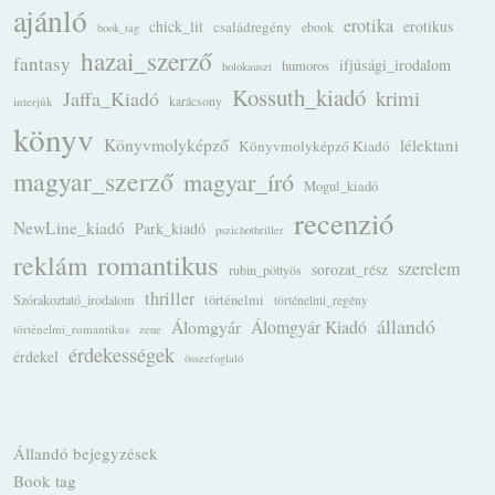
ajánló
erotika
chick_lit
családregény
erotikus
ebook
book_tag
hazai_szerző
fantasy
ifjúsági_irodalom
humoros
holokauszt
Kossuth_kiadó
krimi
Jaffa_Kiadó
karácsony
interjúk
könyv
Könyvmolyképző
lélektani
Könyvmolyképző Kiadó
magyar_szerző
magyar_író
Mogul_kiadó
recenzió
NewLine_kiadó
Park_kiadó
pszichothriller
romantikus
reklám
szerelem
sorozat_rész
rubin_pöttyös
thriller
Szórakoztató_irodalom
történelmi
történelmi_regény
állandó
Álomgyár
Álomgyár Kiadó
történelmi_romantikus
zene
érdekességek
érdekel
összefoglaló
Állandó bejegyzések
Book tag