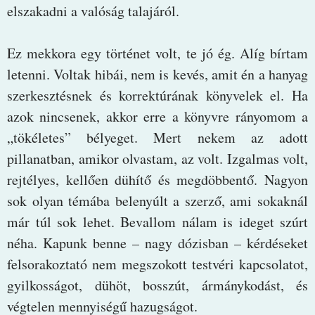
elszakadni a valóság talajáról.
Ez mekkora egy történet volt, te jó ég. Alíg bírtam
letenni. Voltak hibái, nem is kevés, amit én a hanyag
szerkesztésnek és korrektúrának könyvelek el. Ha
azok nincsenek, akkor erre a könyvre rányomom a
„tökéletes” bélyeget. Mert nekem az adott
pillanatban, amikor olvastam, az volt. Izgalmas volt,
rejtélyes, kellően dühítő és megdöbbentő. Nagyon
sok olyan témába belenyúlt a szerző, ami sokaknál
már túl sok lehet. Bevallom nálam is ideget szúrt
néha. Kapunk benne – nagy dózisban – kérdéseket
felsorakoztató nem megszokott testvéri kapcsolatot,
gyilkosságot, dühöt, bosszút, ármánykodást, és
végtelen mennyiségű hazugságot.