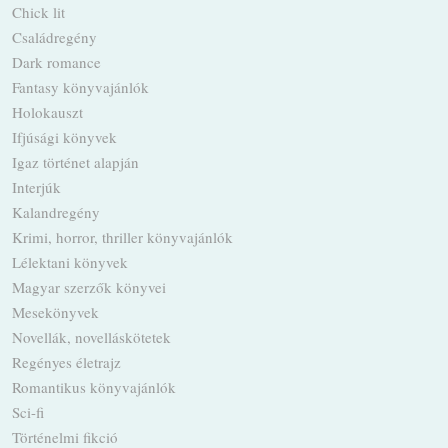
Chick lit
Családregény
Dark romance
Fantasy könyvajánlók
Holokauszt
Ifjúsági könyvek
Igaz történet alapján
Interjúk
Kalandregény
Krimi, horror, thriller könyvajánlók
Lélektani könyvek
Magyar szerzők könyvei
Mesekönyvek
Novellák, novelláskötetek
Regényes életrajz
Romantikus könyvajánlók
Sci-fi
Történelmi fikció