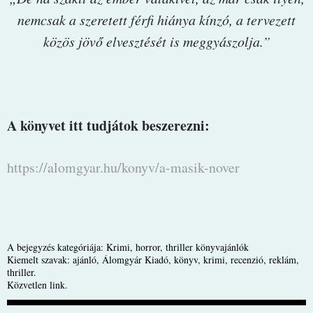
nemcsak a szeretett férfi hiánya kínzó, a tervezett
közös jövő elvesztését is meggyászolja.”
A könyvet itt tudjátok beszerezni:
https://alomgyar.hu/konyv/a-masik-nover
A bejegyzés kategóriája:
Krimi, horror, thriller könyvajánlók
Kiemelt szavak:
ajánló
,
Álomgyár Kiadó
,
könyv
,
krimi
,
recenzió
,
reklám
,
thriller
.
Közvetlen link
.