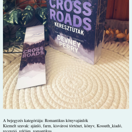
A bejegyzés kategóriája:
Romantikus könyvajánlók
Kiemelt szavak:
ajánló
,
farm
,
kisvárosi történet
,
könyv
,
Kossuth_kiadó
,
recenzió
,
reklám
,
romantikus
.