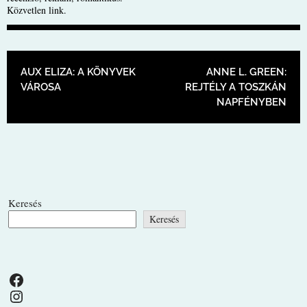
Közvetlen link
.
BEJEGYZÉS NAVIGÁCIÓ
AUX ELIZA: A KÖNYVEK
ANNE L. GREEN:
VÁROSA
REJTÉLY A TOSZKÁN
NAPFÉNYBEN
Keresés
Keresés
Facebook
Instagram