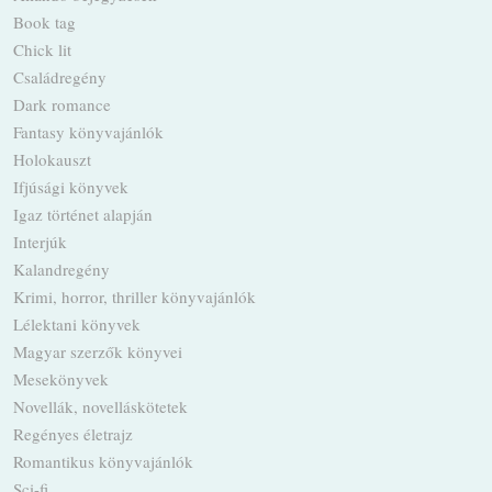
Book tag
Chick lit
Családregény
Dark romance
Fantasy könyvajánlók
Holokauszt
Ifjúsági könyvek
Igaz történet alapján
Interjúk
Kalandregény
Krimi, horror, thriller könyvajánlók
Lélektani könyvek
Magyar szerzők könyvei
Mesekönyvek
Novellák, novelláskötetek
Regényes életrajz
Romantikus könyvajánlók
Sci-fi