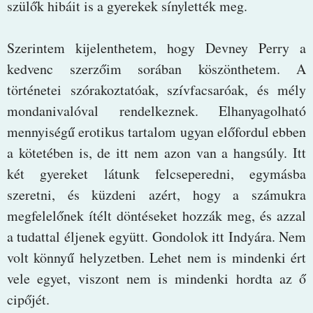
szülők hibáit is a gyerekek sínylették meg.
Szerintem kijelenthetem, hogy Devney Perry a
kedvenc szerzőim sorában köszönthetem. A
történetei szórakoztatóak, szívfacsaróak, és mély
mondanivalóval rendelkeznek. Elhanyagolható
mennyiségű erotikus tartalom ugyan előfordul ebben
a kötetében is, de itt nem azon van a hangsúly. Itt
két gyereket látunk felcseperedni, egymásba
szeretni, és küzdeni azért, hogy a számukra
megfelelőnek ítélt döntéseket hozzák meg, és azzal
a tudattal éljenek együtt. Gondolok itt Indyára. Nem
volt könnyű helyzetben. Lehet nem is mindenki ért
vele egyet, viszont nem is mindenki hordta az ő
cipőjét.