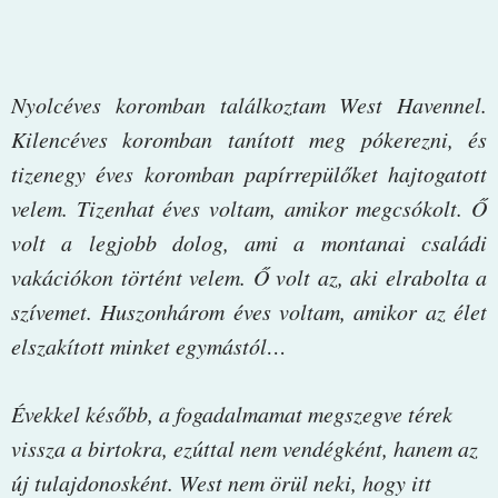
Nyolcéves koromban találkoztam West Havennel.
Kilencéves koromban tanított meg pókerezni, és
tizenegy éves koromban papírrepülőket hajtogatott
velem. Tizenhat éves voltam, amikor megcsókolt. Ő
volt a legjobb dolog, ami a montanai családi
vakációkon történt velem. Ő volt az, aki elrabolta a
szívemet. Huszonhárom éves voltam, amikor az élet
elszakított minket egymástól…
Évekkel később, a fogadalmamat megszegve térek
vissza a birtokra, ezúttal nem vendégként, hanem az
új tulajdonosként. West nem örül neki, hogy itt