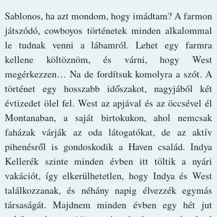
Sablonos, ha azt mondom, hogy imádtam? A farmon
játszódó, cowboyos történetek minden alkalommal
le tudnak venni a lábamról. Lehet egy farmra
kellene költöznöm, és várni, hogy West
megérkezzen… Na de fordítsuk komolyra a szót. A
történet egy hosszabb időszakot, nagyjából két
évtizedet ölel fel. West az apjával és az öccsével él
Montanaban, a saját birtokukon, ahol nemcsak
faházak várják az oda látogatókat, de az aktív
pihenésről is gondoskodik a Haven család. Indya
Kellerék szinte minden évben itt töltik a nyári
vakációt, így elkerülhetetlen, hogy Indya és West
találkozzanak, és néhány napig élvezzék egymás
társaságát. Majdnem minden évben egy hét jut