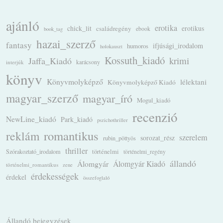
ajánló
erotika
chick_lit
családregény
erotikus
ebook
book_tag
hazai_szerző
fantasy
ifjúsági_irodalom
humoros
holokauszt
Kossuth_kiadó
krimi
Jaffa_Kiadó
karácsony
interjúk
könyv
Könyvmolyképző
lélektani
Könyvmolyképző Kiadó
magyar_szerző
magyar_író
Mogul_kiadó
recenzió
NewLine_kiadó
Park_kiadó
pszichothriller
romantikus
reklám
szerelem
sorozat_rész
rubin_pöttyös
thriller
Szórakoztató_irodalom
történelmi
történelmi_regény
állandó
Álomgyár
Álomgyár Kiadó
történelmi_romantikus
zene
érdekességek
érdekel
összefoglaló
Állandó bejegyzések