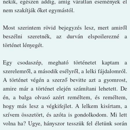
nekik, egészen addig, amíg váratlan események el
nem szakítják őket egymástól.
Most szerintem rövid bejegyzés lesz, mert amiről
beszélni szeretnék, az durván elspoilerezné a
történet lényegét.
Egy csodaszép, megható történetet kaptam a
szerelemről, a második esélyről, a lelki fájdalomról.
A történet végén a szerző bevitte azt a gyomrost,
amire már a történet elején számítani lehetett. De
én, a balga olvasó azért reméltem, és reméltem,
hogy más lesz a végkifejlet. A lelkem kisírtam, a
szívem összetört, és azóta is gondolkodom. Mi lett
volna ha? Ugye, hányszor tesszük fel életünk során