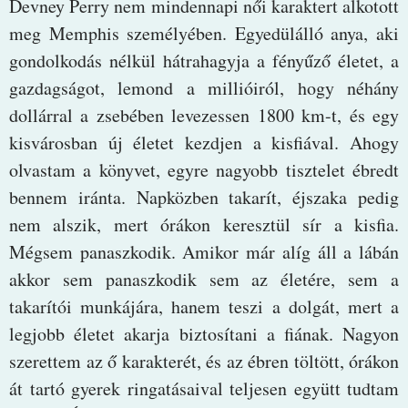
Devney Perry nem mindennapi női karaktert alkotott
meg Memphis személyében. Egyedülálló anya, aki
gondolkodás nélkül hátrahagyja a fényűző életet, a
gazdagságot, lemond a millióiról, hogy néhány
dollárral a zsebében levezessen 1800 km-t, és egy
kisvárosban új életet kezdjen a kisfiával. Ahogy
olvastam a könyvet, egyre nagyobb tisztelet ébredt
bennem iránta. Napközben takarít, éjszaka pedig
nem alszik, mert órákon keresztül sír a kisfia.
Mégsem panaszkodik. Amikor már alíg áll a lábán
akkor sem panaszkodik sem az életére, sem a
takarítói munkájára, hanem teszi a dolgát, mert a
legjobb életet akarja biztosítani a fiának. Nagyon
szerettem az ő karakterét, és az ébren töltött, órákon
át tartó gyerek ringatásaival teljesen együtt tudtam