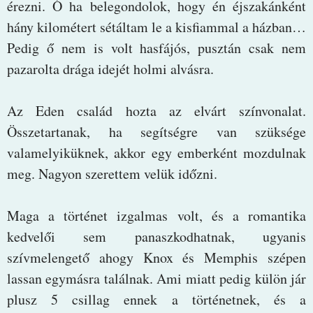
érezni. Ó ha belegondolok, hogy én éjszakánként
hány kilométert sétáltam le a kisfiammal a házban…
Pedig ő nem is volt hasfájós, pusztán csak nem
pazarolta drága idejét holmi alvásra.
Az Eden család hozta az elvárt színvonalat.
Összetartanak, ha segítségre van szüksége
valamelyiküknek, akkor egy emberként mozdulnak
meg. Nagyon szerettem velük időzni.
Maga a történet izgalmas volt, és a romantika
kedvelői sem panaszkodhatnak, ugyanis
szívmelengető ahogy Knox és Memphis szépen
lassan egymásra találnak. Ami miatt pedig külön jár
plusz 5 csillag ennek a történetnek, és a