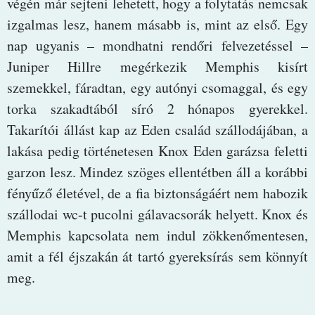
végén már sejteni lehetett, hogy a folytatás nemcsak
izgalmas lesz, hanem másabb is, mint az első. Egy
nap ugyanis – mondhatni rendőri felvezetéssel –
Juniper Hillre megérkezik Memphis kisírt
szemekkel, fáradtan, egy autónyi csomaggal, és egy
torka szakadtából síró 2 hónapos gyerekkel.
Takarítói állást kap az Eden család szállodájában, a
lakása pedig történetesen Knox Eden garázsa feletti
garzon lesz. Mindez szöges ellentétben áll a korábbi
fényűző életével, de a fia biztonságáért nem habozik
szállodai wc-t pucolni gálavacsorák helyett. Knox és
Memphis kapcsolata nem indul zökkenőmentesen,
amit a fél éjszakán át tartó gyereksírás sem könnyít
meg.