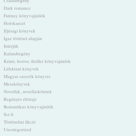
Családregény
Dark romance
Fantasy könyvajánlók
Holokauszt
Ifjúsági könyvek
Igaz történet alapján
Interjúk
Kalandregény
Krimi, horror, thriller könyvajánlók
Lélektani könyvek
Magyar szerzők könyvei
Mesekönyvek
Novellák, novelláskötetek
Regényes életrajz
Romantikus könyvajánlók
Sci-fi
Történelmi fikció
Uncategorized