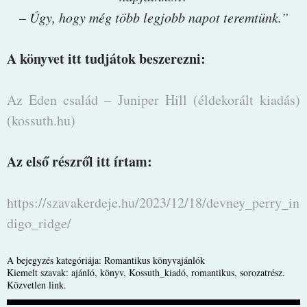
– Úgy, hogy még több legjobb napot teremtünk.”
A könyvet itt tudjátok beszerezni:
Az Eden család – Juniper Hill (éldekorált kiadás)
(kossuth.hu)
Az első részről itt írtam:
https://szavakerdeje.hu/2023/12/18/devney_perry_in
digo_ridge/
A bejegyzés kategóriája:
Romantikus könyvajánlók
Kiemelt szavak:
ajánló
,
könyv
,
Kossuth_kiadó
,
romantikus
,
sorozatrész
.
Közvetlen link
.