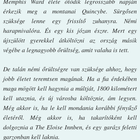
Memphis ​Ward élete ötödik legrosszabb napján
érkezik meg a montanai Quincybe. Sürgősen
szüksége lenne egy frissítő zuhanyra. Némi
harapnivalóra. És egy kis józan észre. Mert egy
újszülött gyerekkel átköltözni az ország másik
végébe a legnagyobb őrültség, amit valaha is tett.
De talán némi őrültségre van szüksége ahhoz, hogy
jobb életet teremtsen magának. Ha a fia érdekében
maga mögött kell hagynia a múltját, 1800 kilométert
kell utaznia, és új városba költöznie, ám legyen.
Még akkor is, ha le kell mondania korábbi fényűző
életéről. Még akkor is, ha takarítóként kell
dolgoznia a The Eloise Innben, és egy garázs feletti
garzonban kell laknia.