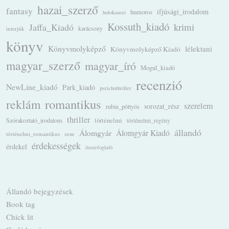
hazai_szerző
fantasy
ifjúsági_irodalom
humoros
holokauszt
Kossuth_kiadó
krimi
Jaffa_Kiadó
karácsony
interjúk
könyv
Könyvmolyképző
lélektani
Könyvmolyképző Kiadó
magyar_szerző
magyar_író
Mogul_kiadó
recenzió
NewLine_kiadó
Park_kiadó
pszichothriller
romantikus
reklám
szerelem
sorozat_rész
rubin_pöttyös
thriller
Szórakoztató_irodalom
történelmi
történelmi_regény
állandó
Álomgyár
Álomgyár Kiadó
történelmi_romantikus
zene
érdekességek
érdekel
összefoglaló
Állandó bejegyzések
Book tag
Chick lit