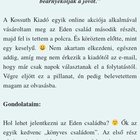
beárnyékolják a jövőt.”
A Kossuth Kiadó egyik online akciója alkalmával
vásároltam meg az Eden család második részét,
majd fel is tettem a polcra. És köröztem előtte, mint
egy keselyű.
Nem akartam elkezdeni, egészen
addig, amíg meg nem érkezik a kiadótól az e-mail,
hogy már csak napok választanak el a folytatástól.
Végre eljött ez a pillanat, én pedig belevetettem
magam az olvasásba.
Gondolataim:
Hol lehet jelentkezni az Eden családba?
Ők az
egyik kedvenc „könyves családom”. Az első rész