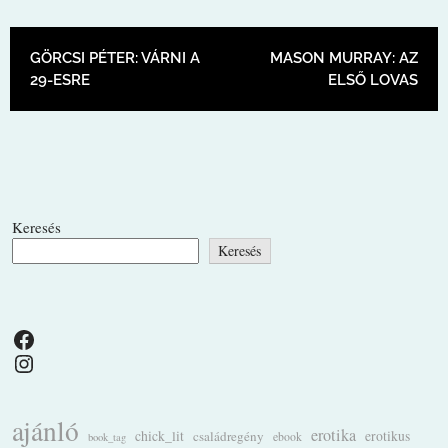
BEJEGYZÉS NAVIGÁCIÓ
GÖRCSI PÉTER: VÁRNI A
MASON MURRAY: AZ
29-ESRE
ELSŐ LOVAS
Keresés
Keresés
Facebook
Instagram
ajánló
erotika
chick_lit
családregény
erotikus
ebook
book_tag