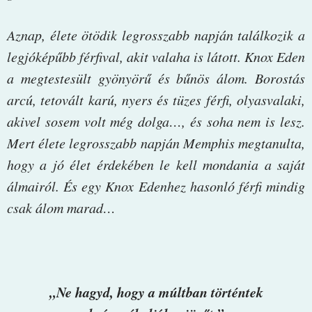
Aznap, élete ötödik legrosszabb napján találkozik a
legjóképűbb férfival, akit valaha is látott. Knox Eden
a megtestesült gyönyörű és bűnös álom. Borostás
arcú, tetovált karú, nyers és tüzes férfi, olyasvalaki,
akivel sosem volt még dolga…, és soha nem is lesz.
Mert élete legrosszabb napján Memphis megtanulta,
hogy a jó élet érdekében le kell mondania a saját
álmairól. És egy Knox Edenhez hasonló férfi mindig
csak álom marad…
„Ne hagyd, hogy a múltban történtek