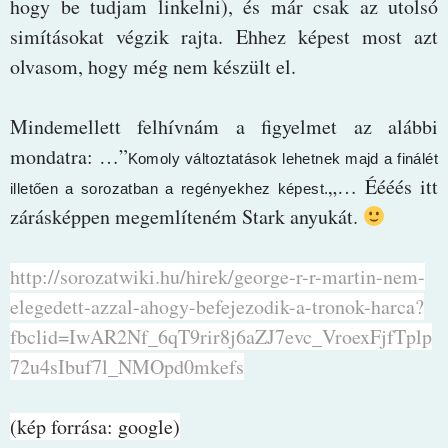
hogy be tudjam linkelni), és már csak az utolsó
simításokat végzik rajta. Ehhez képest most azt
olvasom, hogy még nem készült el.
Mindemellett felhívnám a figyelmet az alábbi
mondatra: …”
Komoly változtatások lehetnek majd a finálét
„… Éééés itt
illetően a sorozatban a regényekhez képest.
zárásképpen megemlíteném Stark anyukát.
http://sorozatwiki.hu/hirek/george-r-r-martin-nem-
elegedett-azzal-ahogy-befejezodik-a-tronok-harca?
fbclid=IwAR2Nf_6qT9rir8j6aZJ7evc_VroexFjfTplp
72u4sIbuf7l_NMOpd0mkefs
(kép forrása: google)