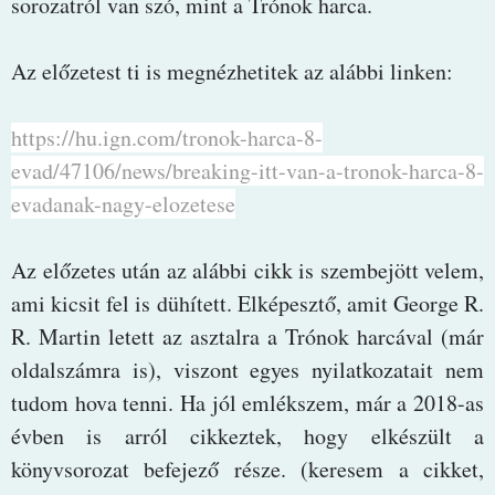
sorozatról van szó, mint a Trónok harca.
Az előzetest ti is megnézhetitek az alábbi linken:
https://hu.ign.com/tronok-harca-8-
evad/47106/news/breaking-itt-van-a-tronok-harca-8-
evadanak-nagy-elozetese
Az előzetes után az alábbi cikk is szembejött velem,
ami kicsit fel is dühített. Elképesztő, amit George R.
R. Martin letett az asztalra a Trónok harcával (már
oldalszámra is), viszont egyes nyilatkozatait nem
tudom hova tenni. Ha jól emlékszem, már a 2018-as
évben is arról cikkeztek, hogy elkészült a
könyvsorozat befejező része. (keresem a cikket,