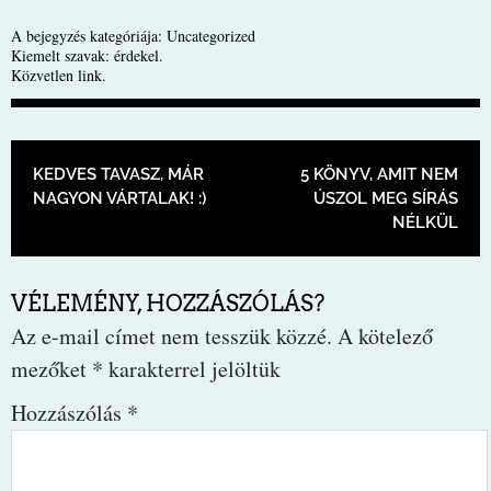
A bejegyzés kategóriája:
Uncategorized
Kiemelt szavak:
érdekel
.
Közvetlen link
.
BEJEGYZÉS NAVIGÁCIÓ
KEDVES TAVASZ, MÁR
5 KÖNYV, AMIT NEM
NAGYON VÁRTALAK! :)
ÚSZOL MEG SÍRÁS
NÉLKÜL
VÉLEMÉNY, HOZZÁSZÓLÁS?
Az e-mail címet nem tesszük közzé.
A kötelező
mezőket
*
karakterrel jelöltük
Hozzászólás
*