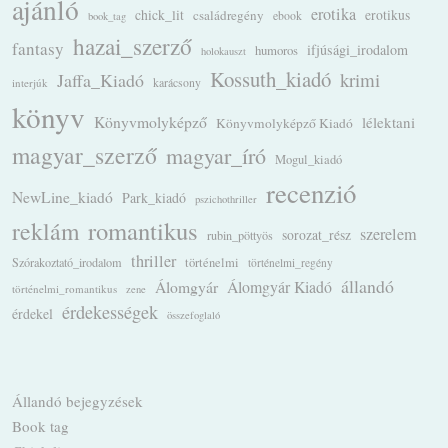
ajánló
erotika
chick_lit
családregény
erotikus
ebook
book_tag
hazai_szerző
fantasy
ifjúsági_irodalom
humoros
holokauszt
Kossuth_kiadó
krimi
Jaffa_Kiadó
karácsony
interjúk
könyv
Könyvmolyképző
lélektani
Könyvmolyképző Kiadó
magyar_szerző
magyar_író
Mogul_kiadó
recenzió
NewLine_kiadó
Park_kiadó
pszichothriller
romantikus
reklám
szerelem
sorozat_rész
rubin_pöttyös
thriller
Szórakoztató_irodalom
történelmi
történelmi_regény
állandó
Álomgyár
Álomgyár Kiadó
történelmi_romantikus
zene
érdekességek
érdekel
összefoglaló
Állandó bejegyzések
Book tag