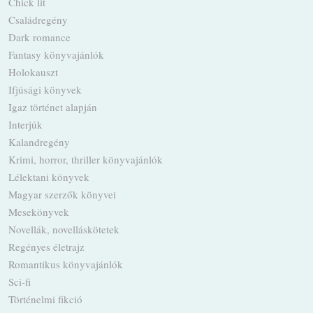
Chick lit
Családregény
Dark romance
Fantasy könyvajánlók
Holokauszt
Ifjúsági könyvek
Igaz történet alapján
Interjúk
Kalandregény
Krimi, horror, thriller könyvajánlók
Lélektani könyvek
Magyar szerzők könyvei
Mesekönyvek
Novellák, novelláskötetek
Regényes életrajz
Romantikus könyvajánlók
Sci-fi
Történelmi fikció