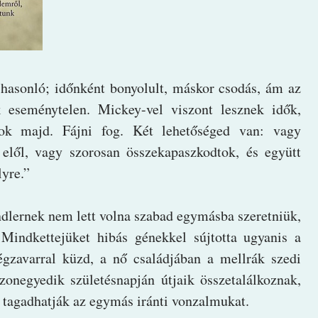
 hasonló; időnként bonyolult, máskor csodás, ám az
 eseménytelen. Mickey-vel viszont lesznek idők,
tok majd. Fájni fog. Két lehetőséged van: vagy
elől, vagy szorosan összekapaszkodtok, és együtt
lyre.”
lernek nem lett volna szabad egymásba szeretniük,
Mindkettejüket hibás génekkel sújtotta ugyanis a
ségzavarral küzd, a nő családjában a mellrák szedi
onegyedik születésnapján útjaik összetalálkoznak,
em tagadhatják az egymás iránti vonzalmukat.