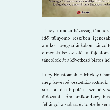
„Lucy, ​minden házasság tánchoz
idő túlnyomó részében igencsak
amikor üvegszilánkokon táncol
elmenekülsz ez elől a fájdalom 
táncoltok át a következő biztos he
Lucy Houstonnak és Mickey Chand
még kevésbé összeházasodniuk. 
sors: a férfi bipoláris személyi
áldozatait. Ám amikor Lucy husz
fellángol a szikra, és többé le s