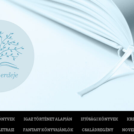
ÖNYVEK
IGAZ TÖRTÉNET ALAPJÁN
IFJÚSÁGI KÖNYVEK
KRI
LETRAJZ
FANTASY KÖNYVAJÁNLÓK
CSALÁDREGÉNY
NOVE