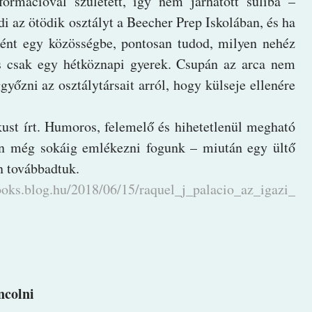
ormációval született, így nem járhatott suliba –
 az ötödik osztályt a Beecher Prep Iskolában, és ha
ént egy közösségbe, pontosan tudod, milyen nehéz
s csak egy hétköznapi gyerek. Csupán az arca nem
yőzni az osztálytársait arról, hogy külseje ellenére
kust írt. Humoros, felemelő és hihetetlenül megható
en még sokáig emlékezni fogunk – miután egy ültő
n továbbadtuk.
ooks.blog.hu/2018/06/15/raquel_j_palacio_az_igazi_
ncolni