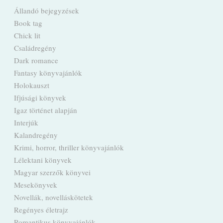
Állandó bejegyzések
Book tag
Chick lit
Családregény
Dark romance
Fantasy könyvajánlók
Holokauszt
Ifjúsági könyvek
Igaz történet alapján
Interjúk
Kalandregény
Krimi, horror, thriller könyvajánlók
Lélektani könyvek
Magyar szerzők könyvei
Mesekönyvek
Novellák, novelláskötetek
Regényes életrajz
Romantikus könyvajánlók