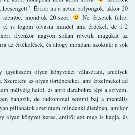
„lecsengett”. Értsd: ha a neten bolyongok, akkor 20
m szembe, mondjuk 20-szor.
Ne értsetek félre,
, el is fogom olvasni mindet ami érdekel, de 1-2
mert ilyenkor nagyon sokan rávetik magukat az
ra az értékelések, és ahogy mondani szokták: a sok
y igyekszem olyan könyveket választani, amelyek
. Szeretem az olyan történeteket, ami érzelmeket ad
lkem mélyéig hatol, és apró darabokra tépi a szívem.
gen hangzik, de tudtommal semmi baj a mentális
an pillanatok szerintem mindenki életében, amikor
gy olyan könyvet keres, amitől ezt meg is kapja, és