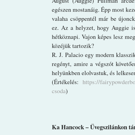
August (Auggie) Pullman arcdef
egészen mostanáig. Épp most kezdi
valaha csöppentél már be újonck
ez. Az a helyzet, hogy Auggie i
hétköznapi. Vajon képes lesz megg
közéjük tartozik?
R. J. Palacio egy modern klasszi
regényt, amire a végszót követő
helyünkben elolvastuk, és lelkese
(Értékelés:
https://fairypowderb
csoda
)
Ka Hancock – Üvegszilánkon tá