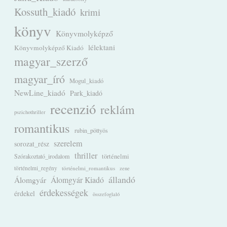
Kossuth_kiadó
krimi
könyv
Könyvmolyképző
lélektani
Könyvmolyképző Kiadó
magyar_szerző
magyar_író
Mogul_kiadó
NewLine_kiadó
Park_kiadó
recenzió
reklám
pszichothriller
romantikus
rubin_pöttyös
szerelem
sorozat_rész
thriller
Szórakoztató_irodalom
történelmi
történelmi_regény
történelmi_romantikus
zene
állandó
Álomgyár
Álomgyár Kiadó
érdekességek
érdekel
összefoglaló