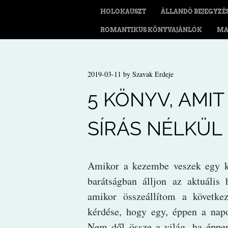
HOLOKAUSZT
ÁLLANDÓ BEJEGYZÉ
ROMANTIKUS KÖNYVAJÁNLÓK
MA
2019-03-11
by
Szavak Erdeje
5 KÖNYV, AMI
SÍRÁS NÉLKÜL
Amikor a kezembe veszek egy kö
barátságban álljon az aktuális
amikor összeállítom a követke
kérdése, hogy egy, éppen a nap
Nem dől össze a világ, ha éppe