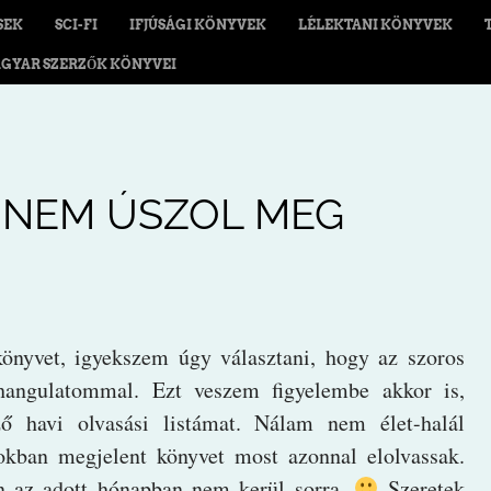
SEK
SCI-FI
IFJÚSÁGI KÖNYVEK
LÉLEKTANI KÖNYVEK
GYAR SZERZŐK KÖNYVEI
T NEM ÚSZOL MEG
nyvet, igyekszem úgy választani, hogy az szoros
 hangulatommal. Ezt veszem figyelembe akkor is,
ző havi olvasási listámat. Nálam nem élet-halál
okban megjelent könyvet most azonnal elolvassak.
n az adott hónapban nem kerül sorra.
Szeretek