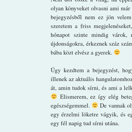
olyan könyveket olvasni ami már 
bejegyzésből nem ez jön vele
szeretem a friss megjelenéseket
hónapot szinte mindig várok, 
újdonságokra, érkeznek száz szám
bába közt elvész a gyerek.
Úgy kezdtem a bejegyzést, hog
illenek az aktuális hangulatomhoz
át, amin tudok sírni, és ami a le
Elismerem, ez így elég bete
egészségemmel.
De vannak oly
egy érzelmi löketre vágyik, és e
egy fél napig tud sírni utána.