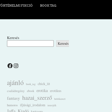
TÖRTÉNELMI FIKCIÓ
BOOK TAG
Keresés
Keresés
Facebook
Instagram
ajánló
chick_lit
book_tag
erotika
családregény
erotikus
ebook
hazai_szerző
fantasy
holokauszt
ifjúsági_irodalom
humoros
interjúk
Jaffa_Kiadó
karácsony