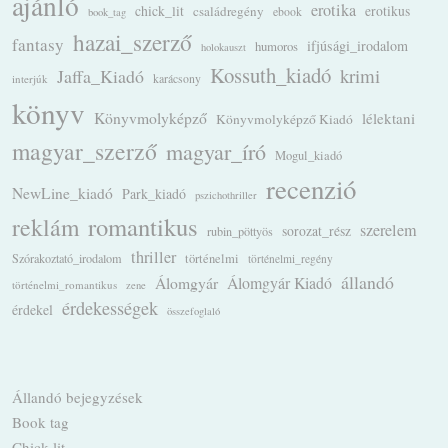
ajánló
erotika
chick_lit
családregény
erotikus
ebook
book_tag
hazai_szerző
fantasy
ifjúsági_irodalom
humoros
holokauszt
Kossuth_kiadó
krimi
Jaffa_Kiadó
karácsony
interjúk
könyv
Könyvmolyképző
lélektani
Könyvmolyképző Kiadó
magyar_szerző
magyar_író
Mogul_kiadó
recenzió
NewLine_kiadó
Park_kiadó
pszichothriller
romantikus
reklám
szerelem
sorozat_rész
rubin_pöttyös
thriller
Szórakoztató_irodalom
történelmi
történelmi_regény
állandó
Álomgyár
Álomgyár Kiadó
történelmi_romantikus
zene
érdekességek
érdekel
összefoglaló
Állandó bejegyzések
Book tag
Chick lit