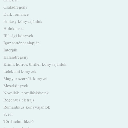
Családregény
Dark romance
Fantasy könyvajánlók
Holokauszt
Ifjúsági könyvek
Igaz történet alapján
Interjúk
Kalandregény
Krimi, horror, thriller könyvajánlók
Lélektani könyvek
Magyar szerzők könyvei
Mesekönyvek
Novellák, novelláskötetek
Regényes életrajz
Romantikus könyvajánlók
Sci-fi
Történelmi fikció