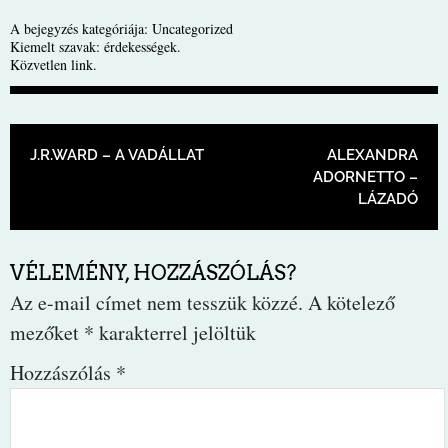
A bejegyzés kategóriája:
Uncategorized
Kiemelt szavak:
érdekességek
.
Közvetlen link
.
BEJEGYZÉS NAVIGÁCIÓ
J.R.WARD – A VADÁLLAT
ALEXANDRA
ADORNETTO –
LÁZADÓ
VÉLEMÉNY, HOZZÁSZÓLÁS?
Az e-mail címet nem tesszük közzé.
A kötelező
mezőket
*
karakterrel jelöltük
Hozzászólás
*