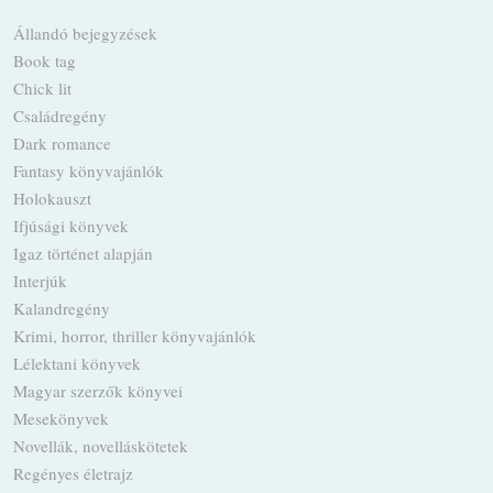
Állandó bejegyzések
Book tag
Chick lit
Családregény
Dark romance
Fantasy könyvajánlók
Holokauszt
Ifjúsági könyvek
Igaz történet alapján
Interjúk
Kalandregény
Krimi, horror, thriller könyvajánlók
Lélektani könyvek
Magyar szerzők könyvei
Mesekönyvek
Novellák, novelláskötetek
Regényes életrajz