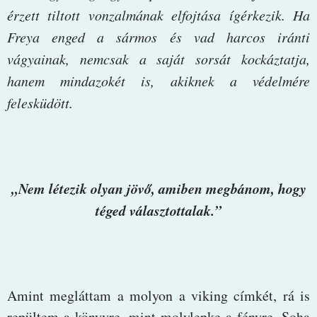
érzett tiltott vonzalmának elfojtása ígérkezik. Ha
Freya enged a sármos és vad harcos iránti
vágyainak, nemcsak a saját sorsát kockáztatja,
hanem mindazokét is, akiknek a védelmére
felesküdött.
„Nem létezik olyan jövő, amiben megbánom, hogy
téged választottalak.”
Amint megláttam a molyon a viking címkét, rá is
repültem a könyvre, mint molylepke a fényre. Soha