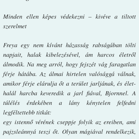
Minden ellen képes védekezni – kivéve a tiltott
szerelmet
Freya egy nem kívánt házasság rabságában tölti
napjait, halak kibelezésével, ám harcos életről
álmodik. Na meg arról, hogy fejszét vág faragatlan
férje hátába. Az álmai hirtelen valósággá válnak,
amikor férje elárulja őt a terület jarljának, és élet-
halál harcba keveredik a jarl fiával, Bjornnel. A
túlélés érdekében a lány kénytelen felfedni
legféltettebb titkát:
egy istennő vérének cseppje folyik az ereiben, ami
pajzsleánnyá teszi őt. Olyan mágiával rendelkezik,