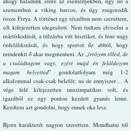
ahogy haladunk előre az eseményekben, úgy nő a
szememben a viking harcos, és úgy zsugorodik
össze Freya. A történet egy részében nem szerettem,
sőt kifejezetten idegesített. Nem tudtam elviselni a
mártírkodását, a túlzásba vitt hisztiket, és fene nagy
önfeláldozását, és hogy sportot űz abból, hogy
mindenkit ő akar megmenteni. Az „
írtózom tőled, de
a családtagom vagy, ezért majd én feláldozom
magam helyetted
” gondolatfolyam még 1-2
alkalommal csak-csak belefér, na de ennyiszer… A
vége felé kifejezetten unszimpatikus volt, és
igazából ez egy ponton kezdett gyanús lenni.
Kezdtem azt gondolni, hogy ennek oka lesz.
Bjorn karakterét nagyon szerettem. Mondhatni túl