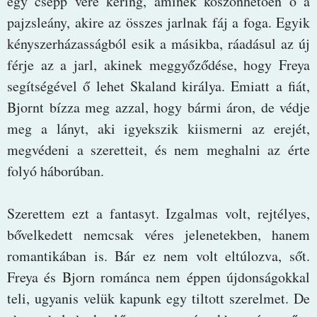
egy csepp vére kering, aminek köszönhetően ő a
pajzsleány, akire az összes jarlnak fáj a foga. Egyik
kényszerházasságból esik a másikba, ráadásul az új
férje az a jarl, akinek meggyőződése, hogy Freya
segítségével ő lehet Skaland királya. Emiatt a fiát,
Bjornt bízza meg azzal, hogy bármi áron, de védje
meg a lányt, aki igyekszik kiismerni az erejét,
megvédeni a szeretteit, és nem meghalni az érte
folyó háborúban.
Szerettem ezt a fantasyt. Izgalmas volt, rejtélyes,
bővelkedett nemcsak véres jelenetekben, hanem
romantikában is. Bár ez nem volt eltúlozva, sőt.
Freya és Bjorn románca nem éppen újdonságokkal
teli, ugyanis velük kapunk egy tiltott szerelmet. De