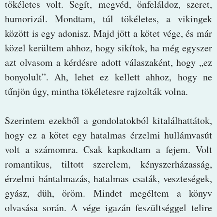
tökéletes volt. Segít, megvéd, önfeláldoz, szeret,
humorizál. Mondtam, túl tökéletes, a vikingek
között is egy adonisz. Majd jött a kötet vége, és már
közel kerültem ahhoz, hogy sikítok, ha még egyszer
azt olvasom a kérdésre adott válaszaként, hogy „ez
bonyolult”. Ah, lehet ez kellett ahhoz, hogy ne
tűnjön úgy, mintha tökéletesre rajzolták volna.
Szerintem ezekből a gondolatokból kitalálhattátok,
hogy ez a kötet egy hatalmas érzelmi hullámvasút
volt a számomra. Csak kapkodtam a fejem. Volt
romantikus, tiltott szerelem, kényszerházasság,
érzelmi bántalmazás, hatalmas csaták, veszteségek,
gyász, düh, öröm. Mindet megéltem a könyv
olvasása során. A vége igazán feszültséggel telire