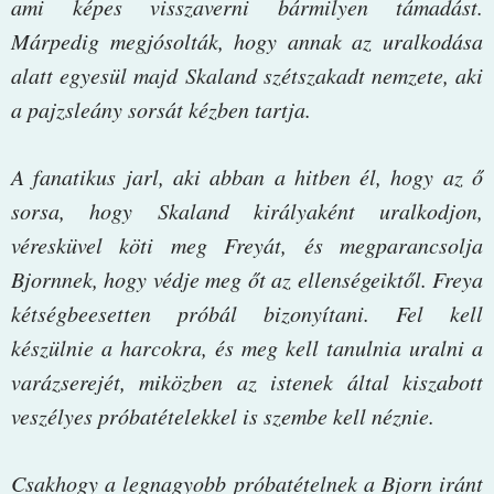
ami képes visszaverni bármilyen támadást.
Márpedig megjósolták, hogy annak az uralkodása
alatt egyesül majd Skaland szétszakadt nemzete, aki
a pajzsleány sorsát kézben tartja.
A fanatikus jarl, aki abban a hitben él, hogy az ő
sorsa, hogy Skaland királyaként uralkodjon,
véresküvel köti meg Freyát, és megparancsolja
Bjornnek, hogy védje meg őt az ellenségeiktől. Freya
kétségbeesetten próbál bizonyítani. Fel kell
készülnie a harcokra,
és meg kell tanulnia uralni a
varázserejét, miközben az istenek által kiszabott
veszélyes próbatételekkel is szembe kell néznie.
Csakhogy a legnagyobb próbatételnek a Bjorn iránt