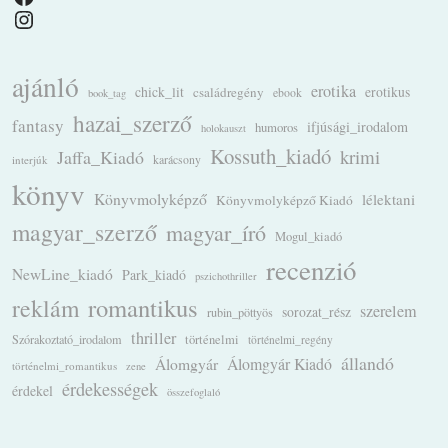
Instagram
ajánló
erotika
chick_lit
családregény
erotikus
ebook
book_tag
hazai_szerző
fantasy
ifjúsági_irodalom
humoros
holokauszt
Kossuth_kiadó
krimi
Jaffa_Kiadó
karácsony
interjúk
könyv
Könyvmolyképző
lélektani
Könyvmolyképző Kiadó
magyar_szerző
magyar_író
Mogul_kiadó
recenzió
NewLine_kiadó
Park_kiadó
pszichothriller
romantikus
reklám
szerelem
sorozat_rész
rubin_pöttyös
thriller
Szórakoztató_irodalom
történelmi
történelmi_regény
állandó
Álomgyár
Álomgyár Kiadó
történelmi_romantikus
zene
érdekességek
érdekel
összefoglaló