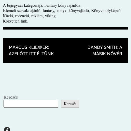
A bejegyzés kategóriája:
Fantasy könyvajánlók
Kiemelt szavak:
ajánló
,
fantasy
,
könyv
,
könyvajánló
,
Könyvmolyképző
Kiadó
,
recenzió
,
reklám
,
viking
.
Közvetlen link
.
BEJEGYZÉS NAVIGÁCIÓ
MARCUS KLIEWER:
DANDY SMITH: A
AZELŐTT ITT ÉLTÜNK
MÁSIK NŐVÉR
Keresés
Keresés
Facebook