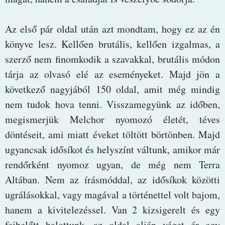
Az első pár oldal után azt mondtam, hogy ez az én
könyve lesz. Kellően brutális, kellően izgalmas, a
szerző nem finomkodik a szavakkal, brutális módon
tárja az olvasó elé az eseményeket. Majd jön a
következő nagyjából 150 oldal, amit még mindig
nem tudok hova tenni. Visszamegyünk az időben,
megismerjük Melchor nyomozó életét, téves
döntéseit, ami miatt éveket töltött börtönben. Majd
ugyancsak idősíkot és helyszínt váltunk, amikor már
rendőrként nyomoz ugyan, de még nem Terra
Altában. Nem az írásmóddal, az idősíkok közötti
ugrálásokkal, vagy magával a történettel volt bajom,
hanem a kivitelezéssel. Van 2 kizsigerelt és egy
fejbelőtt halottunk, az oldal alján véget ér egy