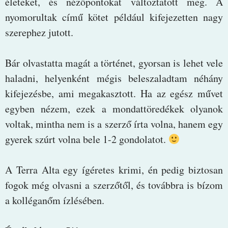
életeket, és nézőpontokat változtatott meg. A
nyomorultak című kötet például kifejezetten nagy
szerephez jutott.
Bár olvastatta magát a történet, gyorsan is lehet vele
haladni, helyenként mégis beleszaladtam néhány
kifejezésbe, ami megakasztott. Ha az egész művet
egyben nézem, ezek a mondattöredékek olyanok
voltak, mintha nem is a szerző írta volna, hanem egy
gyerek szúrt volna bele 1-2 gondolatot.
A Terra Alta egy ígéretes krimi, én pedig biztosan
fogok még olvasni a szerzőtől, és továbbra is bízom
a kolléganőm ízlésében.