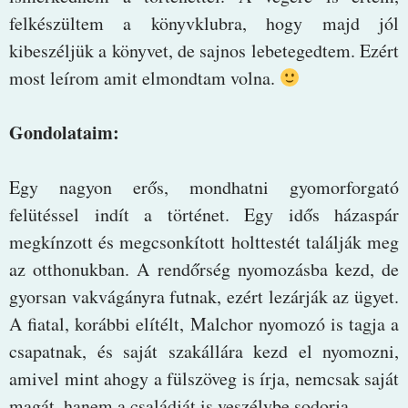
felkészültem a könyvklubra, hogy majd jól
kibeszéljük a könyvet, de sajnos lebetegedtem. Ezért
most leírom amit elmondtam volna.
Gondolataim:
Egy nagyon erős, mondhatni gyomorforgató
felütéssel indít a történet. Egy idős házaspár
megkínzott és megcsonkított holttestét találják meg
az otthonukban. A rendőrség nyomozásba kezd, de
gyorsan vakvágányra futnak, ezért lezárják az ügyet.
A fiatal, korábbi elítélt, Malchor nyomozó is tagja a
csapatnak, és saját szakállára kezd el nyomozni,
amivel mint ahogy a fülszöveg is írja, nemcsak saját
magát, hanem a családját is veszélybe sodorja.