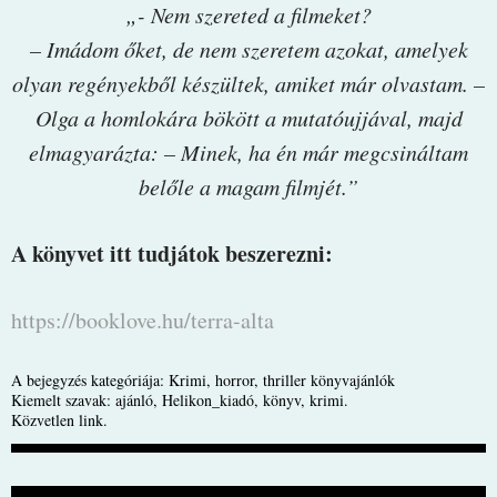
„- Nem szereted a filmeket?
– Imádom őket, de nem szeretem azokat, amelyek
olyan regényekből készültek, amiket már olvastam. –
Olga a homlokára bökött a mutatóujjával, majd
elmagyarázta: – Minek, ha én már megcsináltam
belőle a magam filmjét.”
A könyvet itt tudjátok beszerezni:
https://booklove.hu/terra-alta
A bejegyzés kategóriája:
Krimi, horror, thriller könyvajánlók
Kiemelt szavak:
ajánló
,
Helikon_kiadó
,
könyv
,
krimi
.
Közvetlen link
.