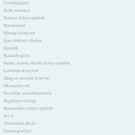
Családregény
Dark romance
Fantasy könyvajánlók
Holokauszt
Ifjúsági könyvek
Igaz történet alapján
Interjúk
Kalandregény
Krimi, horror, thriller könyvajánlók
Lélektani könyvek
Magyar szerzők könyvei
Mesekönyvek
Novellák, novelláskötetek
Regényes életrajz
Romantikus könyvajánlók
Sci-fi
Történelmi fikció
Uncategorized