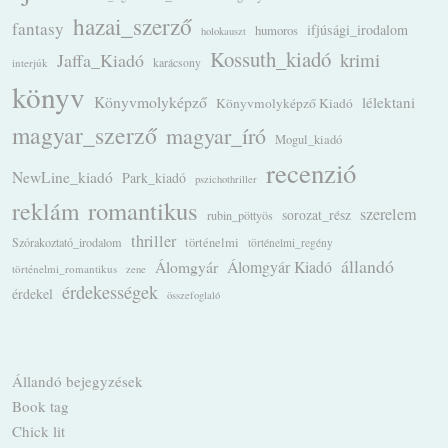
hazai_szerző
fantasy
ifjúsági_irodalom
humoros
holokauszt
Kossuth_kiadó
krimi
Jaffa_Kiadó
karácsony
interjúk
könyv
Könyvmolyképző
lélektani
Könyvmolyképző Kiadó
magyar_szerző
magyar_író
Mogul_kiadó
recenzió
NewLine_kiadó
Park_kiadó
pszichothriller
romantikus
reklám
szerelem
sorozat_rész
rubin_pöttyös
thriller
Szórakoztató_irodalom
történelmi
történelmi_regény
állandó
Álomgyár
Álomgyár Kiadó
történelmi_romantikus
zene
érdekességek
érdekel
összefoglaló
Állandó bejegyzések
Book tag
Chick lit