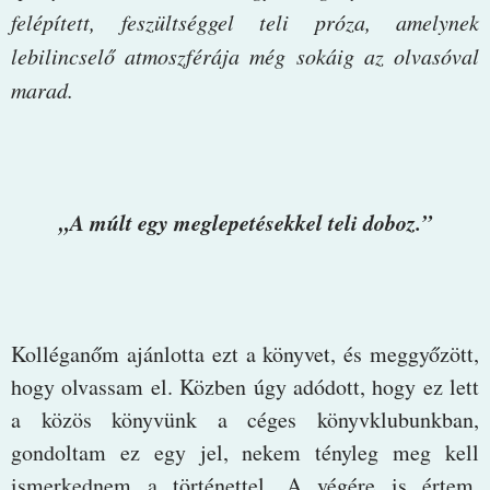
felépített, feszültséggel teli próza, amelynek
lebilincselő atmoszférája még sokáig az olvasóval
marad.
„A múlt egy meglepetésekkel teli doboz.”
Kolléganőm ajánlotta ezt a könyvet, és meggyőzött,
hogy olvassam el. Közben úgy adódott, hogy ez lett
a közös könyvünk a céges könyvklubunkban,
gondoltam ez egy jel, nekem tényleg meg kell
ismerkednem a történettel. A végére is értem,