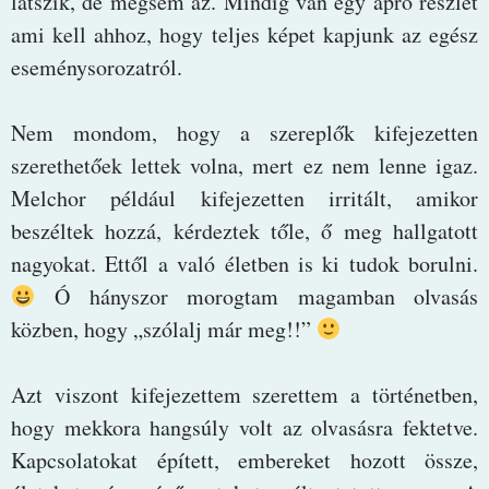
látszik, de mégsem az. Mindig van egy apró részlet
ami kell ahhoz, hogy teljes képet kapjunk az egész
eseménysorozatról.
Nem mondom, hogy a szereplők kifejezetten
szerethetőek lettek volna, mert ez nem lenne igaz.
Melchor például kifejezetten irritált, amikor
beszéltek hozzá, kérdeztek tőle, ő meg hallgatott
nagyokat. Ettől a való életben is ki tudok borulni.
Ó hányszor morogtam magamban olvasás
közben, hogy „szólalj már meg!!”
Azt viszont kifejezettem szerettem a történetben,
hogy mekkora hangsúly volt az olvasásra fektetve.
Kapcsolatokat épített, embereket hozott össze,