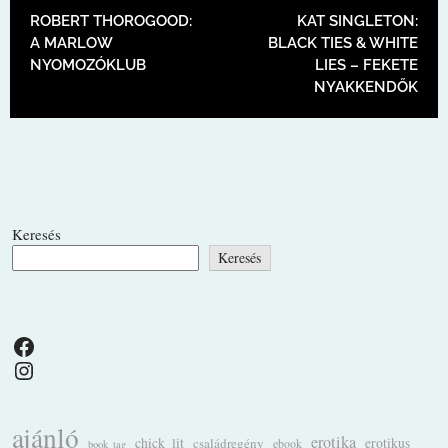
BEJEGYZÉS NAVIGÁCIÓ
ROBERT THOROGOOD:
KAT SINGLETON:
A MARLOW
BLACK TIES & WHITE
NYOMOZÓKLUB
LIES – FEKETE
NYAKKENDŐK
Keresés
Keresés
Facebook
Instagram
ajánló
erotika
chick_lit
családregény
erotikus
ebook
book_tag