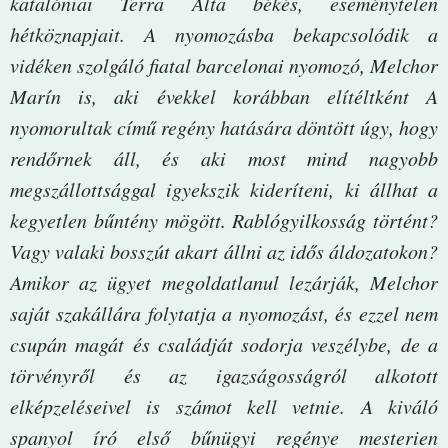
katalóniai Terra Alta békés, eseménytelen
hétköznapjait. A nyomozásba bekapcsolódik a
vidéken szolgáló fiatal barcelonai nyomozó, Melchor
Marín is, aki évekkel korábban elítéltként A
nyomorultak című regény hatására döntött úgy, hogy
rendőrnek áll, és aki most mind nagyobb
megszállottsággal igyekszik kideríteni, ki állhat a
kegyetlen bűntény mögött. Rablógyilkosság történt?
Vagy valaki bosszút akart állni az idős áldozatokon?
Amikor az ügyet megoldatlanul lezárják, Melchor
saját szakállára folytatja a nyomozást, és ezzel nem
csupán magát és családját sodorja veszélybe, de a
törvényről és az igazságosságról alkotott
elképzeléseivel is számot kell vetnie. A kiváló
spanyol író első bűnügyi regénye mesterien