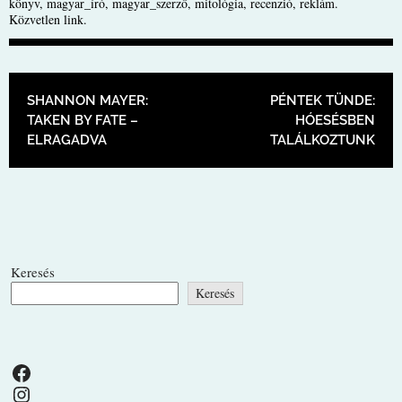
könyv
,
magyar_író
,
magyar_szerző
,
mitológia
,
recenzió
,
reklám
.
Közvetlen link
.
BEJEGYZÉS NAVIGÁCIÓ
SHANNON MAYER:
PÉNTEK TÜNDE:
TAKEN BY FATE –
HÓESÉSBEN
ELRAGADVA
TALÁLKOZTUNK
Keresés
Keresés
Facebook
Instagram