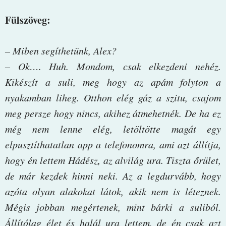
Fülszöveg:
– Miben segíthetünk, Alex?
– Ok…. Huh. Mondom, csak elkezdeni nehéz.
Kikészít a suli, meg hogy az apám folyton a
nyakamban liheg. Otthon elég gáz a szitu, csajom
meg persze hogy nincs, akihez átmehetnék. De ha ez
még nem lenne elég, letöltötte magát egy
elpusztíthatatlan app a telefonomra, ami azt állítja,
hogy én lettem Hádész, az alvilág ura. Tiszta őrület,
de már kezdek hinni neki. Az a legdurvább, hogy
azóta olyan alakokat látok, akik nem is léteznek.
Mégis jobban megértenek, mint bárki a suliból.
Állítólag élet és halál ura lettem, de én csak azt