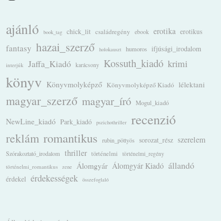
ajánló
erotika
chick_lit
családregény
erotikus
ebook
book_tag
hazai_szerző
fantasy
ifjúsági_irodalom
humoros
holokauszt
Kossuth_kiadó
krimi
Jaffa_Kiadó
karácsony
interjúk
könyv
Könyvmolyképző
lélektani
Könyvmolyképző Kiadó
magyar_szerző
magyar_író
Mogul_kiadó
recenzió
NewLine_kiadó
Park_kiadó
pszichothriller
romantikus
reklám
szerelem
sorozat_rész
rubin_pöttyös
thriller
Szórakoztató_irodalom
történelmi
történelmi_regény
állandó
Álomgyár
Álomgyár Kiadó
történelmi_romantikus
zene
érdekességek
érdekel
összefoglaló