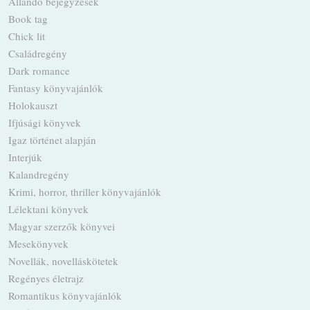
Állandó bejegyzések
Book tag
Chick lit
Családregény
Dark romance
Fantasy könyvajánlók
Holokauszt
Ifjúsági könyvek
Igaz történet alapján
Interjúk
Kalandregény
Krimi, horror, thriller könyvajánlók
Lélektani könyvek
Magyar szerzők könyvei
Mesekönyvek
Novellák, novelláskötetek
Regényes életrajz
Romantikus könyvajánlók