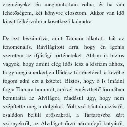
eseményeket én megbontottam volna, és ha van
lehetőségem, két könyvre elosztom. Akkor van idő
kicsit felkészülni a következő kalandra.
De ezt leszámítva, amit Tamara alkotott, hát az
fenomenális. Rávilágított arra, hogy én igenis
szeretem az ifjúsági történeteket. Abban is biztos
vagyok, hogy amint elég idős lesz a kisfiam ahhoz,
hogy megismerkedjen Hádész történetével, a kezébe
fogom adni ezt a kötetet. Biztos, hogy ő is imádni
fogja Tamara humorát, amivel emészthető formában
bemutatta az Alvilágot, ráadásul úgy, hogy nem
szépítette meg a dolgokat. Volt szó bántalmazásról,
családon belüli erőszakról, a Tartaroszba zárt
szörnyekről, az Alvilágot őrző háromfejű kutyáról,