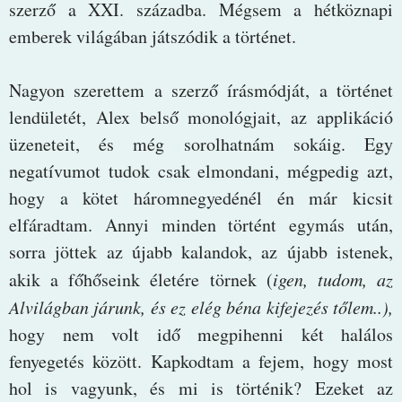
szerző a XXI. századba. Mégsem a hétköznapi
emberek világában játszódik a történet.
Nagyon szerettem a szerző írásmódját, a történet
lendületét, Alex belső monológjait, az applikáció
üzeneteit, és még sorolhatnám sokáig. Egy
negatívumot tudok csak elmondani, mégpedig azt,
hogy a kötet háromnegyedénél én már kicsit
elfáradtam. Annyi minden történt egymás után,
sorra jöttek az újabb kalandok, az újabb istenek,
akik a főhőseink életére törnek (
igen, tudom, az
Alvilágban járunk, és ez elég béna kifejezés tőlem..),
hogy nem volt idő megpihenni két halálos
fenyegetés között. Kapkodtam a fejem, hogy most
hol is vagyunk, és mi is történik? Ezeket az