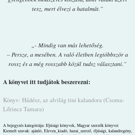
tesz, mert élvezi a hatalmát.”
„- Mindig van más lehetőség.
– Persze, a mesében. A való életben legtöbbször a
rossz és a még rosszabb közül tudsz választani.”
A könyvet itt tudjátok beszerezni:
Könyv: Hádész, az alvilág tini kalandora (Csoma-
Lőrincz Tamara)
A bejegyzés kategóriája:
Ifjúsági könyvek
,
Magyar szerzők könyvei
Kiemelt szavak:
ajánló
,
Eleven_kiadó
,
hazai_szerző
,
ifjúsági
,
kalandregény
,