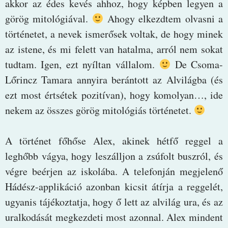
akkor az édes kevés ahhoz, hogy képben legyen a
görög mitológiával.
Ahogy elkezdtem olvasni a
történetet, a nevek ismerősek voltak, de hogy minek
az istene, és mi felett van hatalma, arról nem sokat
tudtam. Igen, ezt nyíltan vállalom.
De Csoma-
Lőrincz Tamara annyira berántott az Alvilágba (és
ezt most értsétek pozitívan), hogy komolyan…, ide
nekem az összes görög mitológiás történetet.
A történet főhőse Alex, akinek hétfő reggel a
leghőbb vágya, hogy leszálljon a zsúfolt buszról, és
végre beérjen az iskolába. A telefonján megjelenő
Hádész-applikáció azonban kicsit átírja a reggelét,
ugyanis tájékoztatja, hogy ő lett az alvilág ura, és az
uralkodását megkezdeti most azonnal. Alex mindent