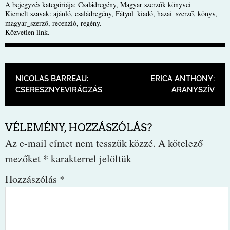
A bejegyzés kategóriája:
Családregény
,
Magyar szerzők könyvei
Kiemelt szavak:
ajánló
,
családregény
,
Fátyol_kiadó
,
hazai_szerző
,
könyv
,
magyar_szerző
,
recenzió
,
regény
.
Közvetlen link
.
BEJEGYZÉS NAVIGÁCIÓ
NICOLAS BARREAU:
ERICA ANTHONY:
CSERESZNYEVIRÁGZÁS
ARANYSZÍV
VÉLEMÉNY, HOZZÁSZÓLÁS?
Az e-mail címet nem tesszük közzé.
A kötelező
mezőket
*
karakterrel jelöltük
Hozzászólás
*