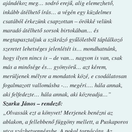
ajándékoz meg… sodró erejű, alig elemezhető,
inkább átélhető írás… a végén egy küzdelmes
csatából érkezünk csapzottan – örökké velünk
maradó átélhető sorsok birtokában… és
megtapasztaljuk a szikrázó gyűlöletből táplálkozó
szeretet lehetséges jelenlétét is… mondhatnánk,
hogy ilyen nincs is – de van… nagyon is van, csak
más a minősége és… gyönyörű… azt kérem,
merüljenek mélyre a mondatok közé, e csodálatosan
fogalmazott vallomásba -… megéri…. hála annak,
aki felfedezte… hála annak, aki közreadja…”
Szarka János – rendező:
„Olvassák ezt a könyvet! Merjenek benézni az
ablakon, a fellebbenő függöny mellett, a Puskaporos
utca százhetvennégybe. A pokol tornácára. Az