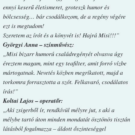
ennyi keserű életismeret, groteszk humor és
bölcsesség… bár csodálkozom, de a regény végére
ezt is megtudom!
Szeretem az írót és a könyvét is! Hajrá Misi!!!”
Györgyi Anna – színművész:
„Misi bizarr humorú családregényét olvasva úgy
éreztem magam, mint egy teafilter, amit forró vízbe
mártogatnak. Nevetés közben megríkatott, majd a
torkomra forrasztotta a szót. Felkavaró, csodálatos
írás!”
Koltai Lajos – operatőr:
„Aki zsigerből ír, rendkívül mélyre jut, s aki a
mélybe tartó úton minden mondatát ösztönös tisztán
látásból fogalmazza – áldott őszinteséggel