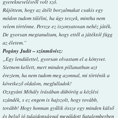
gyereknevelésről volt szó.
Rájöttem, hogy az átélt borzalmakat csakis egy
módon tudom túlélni, ha úgy teszek, mintha nem
velem történne. Persze ez iszonyatosan nehéz játék.
De gyorsan megtanultam, hogy ettől a játéktól függ
az életem.”
Pogány Judit – színművész:
„Egy lendülettel, gyorsan olvastam el a könyvet.
Sietnem kellett, mert minden pillanatban azt
éreztem, ha nem tudom meg azonnal, mi történik a
következő oldalon, megfulladok!
Ozsgyáni Mihály írásában dübörög a közlési
szándék, s ez engem is hajszolt, hogy tovább,
tovább! Hogy honnan gyűlik össze egy minden külső
és belső jó tulajdonsággal megáldott fiatalemberben