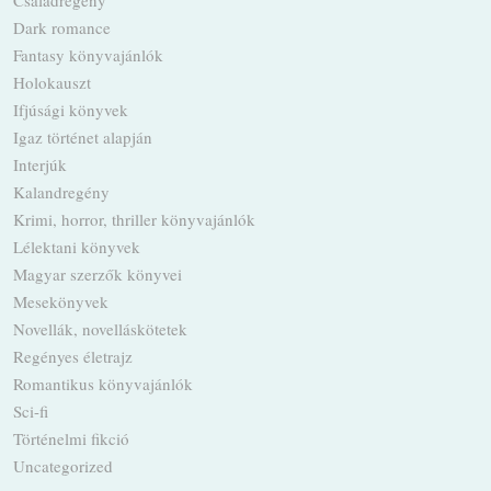
Családregény
Dark romance
Fantasy könyvajánlók
Holokauszt
Ifjúsági könyvek
Igaz történet alapján
Interjúk
Kalandregény
Krimi, horror, thriller könyvajánlók
Lélektani könyvek
Magyar szerzők könyvei
Mesekönyvek
Novellák, novelláskötetek
Regényes életrajz
Romantikus könyvajánlók
Sci-fi
Történelmi fikció
Uncategorized