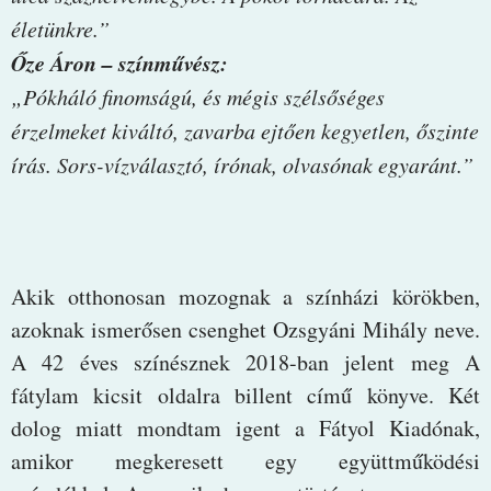
életünkre.”
Őze Áron – színművész:
„Pókháló finomságú, és mégis szélsőséges
érzelmeket kiváltó, zavarba ejtően kegyetlen, őszinte
írás. Sors-vízválasztó, írónak, olvasónak egyaránt.”
Akik otthonosan mozognak a színházi körökben,
azoknak ismerősen csenghet Ozsgyáni Mihály neve.
A 42 éves színésznek 2018-ban jelent meg A
fátylam kicsit oldalra billent című könyve. Két
dolog miatt mondtam igent a Fátyol Kiadónak,
amikor megkeresett egy együttműködési