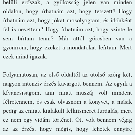
belüli erőszak, a gyilkosság jelen van minden
oldalon, hogy írhatnám azt, hogy tetszett? Hogy
írhatnám azt, hogy jókat mosolyogtam, és időnként
fel is nevettem? Hogy írhatnám azt, hogy szinte le
sem bírtam tenni? Már attól görcsben van a
gyomrom, hogy ezeket a mondatokat leírtam. Mert
ezek mind igazak.
Folyamatosan, az első oldaltól az utolsó szóig két,
nagyon intenzív érzés kavargott bennem. Az egyik a
kíváncsiságom, ami miatt muszáj volt mindent
félretennem, és csak olvasnom a könyvet, a másik
pedig az emiatt kialakult lelkiismeret furdalás, mert
ez nem egy vidám történet. Ott volt bennem végig
az az érzés, hogy mégis, hogy lehetek ennyire