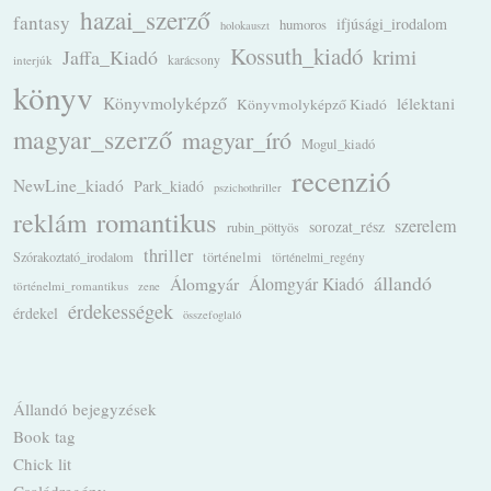
hazai_szerző
fantasy
ifjúsági_irodalom
humoros
holokauszt
Kossuth_kiadó
krimi
Jaffa_Kiadó
karácsony
interjúk
könyv
Könyvmolyképző
lélektani
Könyvmolyképző Kiadó
magyar_szerző
magyar_író
Mogul_kiadó
recenzió
NewLine_kiadó
Park_kiadó
pszichothriller
romantikus
reklám
szerelem
sorozat_rész
rubin_pöttyös
thriller
Szórakoztató_irodalom
történelmi
történelmi_regény
állandó
Álomgyár
Álomgyár Kiadó
történelmi_romantikus
zene
érdekességek
érdekel
összefoglaló
Állandó bejegyzések
Book tag
Chick lit