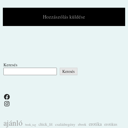
Keresés
Keresés
Facebook
Instagram
ajánló
erotika
chick_lit
családregény
erotikus
ebook
book_tag