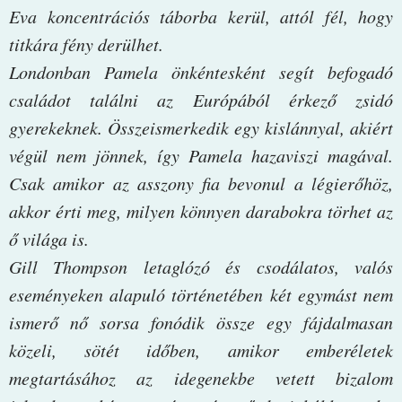
Eva koncentrációs táborba kerül, attól fél, hogy
titkára fény derülhet.
Londonban Pamela önkéntesként segít befogadó
családot találni az Európából érkező zsidó
gyerekeknek. Összeismerkedik egy kislánnyal, akiért
végül nem jönnek, így Pamela hazaviszi magával.
Csak amikor az asszony fia bevonul a légierőhöz,
akkor érti meg, milyen könnyen darabokra törhet az
ő világa is.
Gill Thompson letaglózó és csodálatos, valós
eseményeken alapuló történetében két egymást nem
ismerő nő sorsa fonódik össze egy fájdalmasan
közeli, sötét időben, amikor emberéletek
megtartásához az idegenekbe vetett bizalom