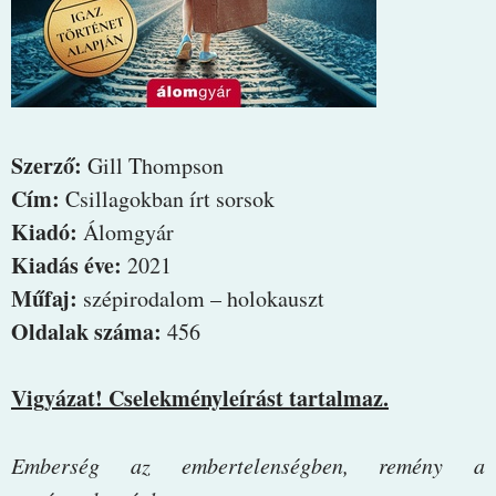
Szerző:
Gill Thompson
Cím:
Csillagokban írt sorsok
Kiadó:
Álomgyár
Kiadás éve:
2021
Műfaj:
szépirodalom – holokauszt
Oldalak száma:
456
Vigyázat! Cselekményleírást tartalmaz.
Emberség ​az embertelenségben, remény a