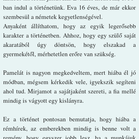
ban indul a történetünk. Eva 16 éves, de már ekkor
szembesül a németek kegyetlenségével.
Anyaként állíthatom, hogy az egyik legerősebb
karakter a történetben. Ahhoz, hogy egy szülő saját
akaratából úgy döntsön, hogy elszakad a
gyermekétől, mérhetetlen erőre van szükség.
Pamelát is nagyon megkedveltem, mert hiába él jó
módban, mégsem kérkedik vele, igyekszik segíteni
ahol tud. Mirjamot a sajátjaként szereti, a fia mellé
mindig is vágyott egy kislányra.
Ez a történet pontosan bemutatja, hogy hiába a
rémhírek, az emberekben mindig is benne volt a
remény, hogy egyszer jobb lesz, ha a munkájuk