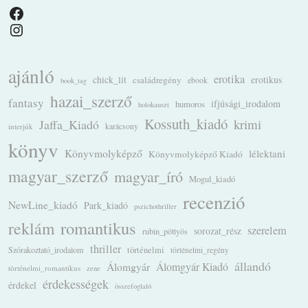
Facebook
Instagram
ajánló
erotika
chick_lit
családregény
erotikus
ebook
book_tag
hazai_szerző
fantasy
ifjúsági_irodalom
humoros
holokauszt
Kossuth_kiadó
krimi
Jaffa_Kiadó
karácsony
interjúk
könyv
Könyvmolyképző
lélektani
Könyvmolyképző Kiadó
magyar_szerző
magyar_író
Mogul_kiadó
recenzió
NewLine_kiadó
Park_kiadó
pszichothriller
romantikus
reklám
szerelem
sorozat_rész
rubin_pöttyös
thriller
Szórakoztató_irodalom
történelmi
történelmi_regény
állandó
Álomgyár
Álomgyár Kiadó
történelmi_romantikus
zene
érdekességek
érdekel
összefoglaló