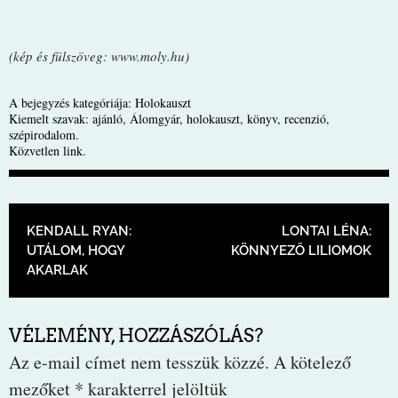
(kép és fülszöveg: www.moly.hu)
A bejegyzés kategóriája:
Holokauszt
Kiemelt szavak:
ajánló
,
Álomgyár
,
holokauszt
,
könyv
,
recenzió
,
szépirodalom
.
Közvetlen link
.
BEJEGYZÉS NAVIGÁCIÓ
KENDALL RYAN:
LONTAI LÉNA:
UTÁLOM, HOGY
KÖNNYEZŐ LILIOMOK
AKARLAK
VÉLEMÉNY, HOZZÁSZÓLÁS?
Az e-mail címet nem tesszük közzé.
A kötelező
mezőket
*
karakterrel jelöltük