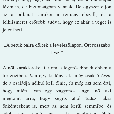
lévén is, de biztonságban vannak. De egyszer eljön
az a pillanat, amikor a remény elszáll, és a
lelkiismeret erősebb, tudva, hogy ez akár a véget is
jelentheti.
„A betűk balra dőltek a levelezőlapon. Ott rosszabb
lesz.”
A női karaktereket tartom a legerősebbnek ebben a
történetben. Van egy kislány, aki még csak 5 éves,
de a családja nélkül kell élnie, és még azt sem érti,
hogy miért. Van egy vagyonos angol nő, aki
megtanít arra, hogy segíts ahol tudsz, akár
önkéntesként is, mert az nem kerül semmibe, és
adott egy zsidó anya, aki meghozza élete