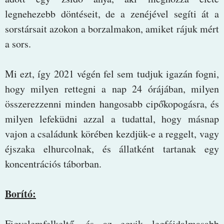
legnehezebb döntéseit, de a zenéjével segíti át a
sorstársait azokon a borzalmakon, amiket rájuk mért
a sors.
Mi ezt, így 2021 végén fel sem tudjuk igazán fogni,
hogy milyen rettegni a nap 24 órájában, milyen
összerezzenni minden hangosabb cipőkopogásra, és
milyen lefeküdni azzal a tudattal, hogy másnap
vajon a családunk körében kezdjük-e a reggelt, vagy
éjszaka elhurcolnak, és állatként tartanak egy
koncentrációs táborban.
Borító:
Figyelemfelkeltő, és az egyik legfájdalmasabb