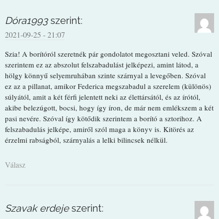
Dóra1993
szerint:
2021-09-25 - 21:07
Szia! A borítóról szeretnék pár gondolatot megosztani veled. Szóval
szerintem ez az abszolut felszabadulást jelképezi, amint látod, a
hölgy könnyű selyemruhában szinte szárnyal a levegőben. Szóval
ez az a pillanat, amikor Federica megszabadul a szerelem (különös)
súlyától, amit a két férfi jelentett neki az élettársától, és az írótól,
akibe belezúgott, bocsi, hogy így íron, de már nem emlékszem a két
pasi nevére. Szóval így kötődik szerintem a borító a sztorihoz. A
felszabadulás jelképe, amiről szól maga a könyv is. Kitörés az
érzelmi rabságból, szárnyalás a lelki bilincsek nélkül.
Válasz
Szavak erdeje
szerint: