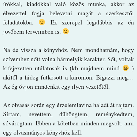
írókkal, kiadókkal való közös munka, akkor az
élvezettel fogja belevetni magát a szerkesztői
feladatokba.
Ez szerepel legalábbis az én
jövőbeni terveimben is.
Na de vissza a könyvhöz. Nem mondhatnám, hogy
szívemhez nőtt volna bármelyik karakter. Sőt, voltak
kifejezetten utálatosak is (kb majdnem mind
)
akitől a hideg futkosott a karomon. Bigazzi meg…
Az ég óvjon mindenkit egy ilyen vezetőtől.
Az olvasás során egy érzelemlavina haladt át rajtam.
Sírtam, nevettem, dühöngtem, reménykedtem,
sóvárogtam. Ebben a kötetben minden megvolt, ami
egy olvasmányos könyvhöz kell.