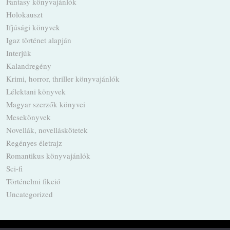
Fantasy könyvajánlók
Holokauszt
Ifjúsági könyvek
Igaz történet alapján
Interjúk
Kalandregény
Krimi, horror, thriller könyvajánlók
Lélektani könyvek
Magyar szerzők könyvei
Mesekönyvek
Novellák, novelláskötetek
Regényes életrajz
Romantikus könyvajánlók
Sci-fi
Történelmi fikció
Uncategorized