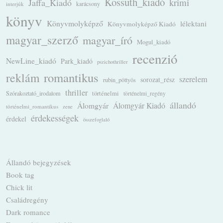
Kossuth_kiadó
krimi
Jaffa_Kiadó
karácsony
interjúk
könyv
Könyvmolyképző
lélektani
Könyvmolyképző Kiadó
magyar_szerző
magyar_író
Mogul_kiadó
recenzió
NewLine_kiadó
Park_kiadó
pszichothriller
romantikus
reklám
szerelem
sorozat_rész
rubin_pöttyös
thriller
Szórakoztató_irodalom
történelmi
történelmi_regény
állandó
Álomgyár
Álomgyár Kiadó
történelmi_romantikus
zene
érdekességek
érdekel
összefoglaló
Állandó bejegyzések
Book tag
Chick lit
Családregény
Dark romance