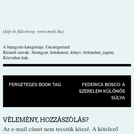
(kép és fülszöveg: www.moly.hu)
A bejegyzés kategóriája:
Uncategorized
Kiemelt szavak:
Álomgyár
,
holokauszt
,
könyv
,
történelmi_regény
.
Közvetlen link
.
BEJEGYZÉS NAVIGÁCIÓ
FERGETEGES BOOK TAG
FEDERICA BOSCO: A
SZERELEM KÜLÖNÖS
SÚLYA
VÉLEMÉNY, HOZZÁSZÓLÁS?
Az e-mail címet nem tesszük közzé.
A kötelező