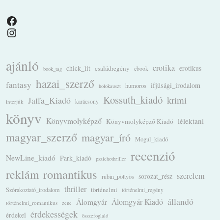
Facebook
Instagram
ajánló
erotika
chick_lit
családregény
erotikus
ebook
book_tag
hazai_szerző
fantasy
ifjúsági_irodalom
humoros
holokauszt
Kossuth_kiadó
krimi
Jaffa_Kiadó
karácsony
interjúk
könyv
Könyvmolyképző
lélektani
Könyvmolyképző Kiadó
magyar_szerző
magyar_író
Mogul_kiadó
recenzió
NewLine_kiadó
Park_kiadó
pszichothriller
romantikus
reklám
szerelem
sorozat_rész
rubin_pöttyös
thriller
Szórakoztató_irodalom
történelmi
történelmi_regény
állandó
Álomgyár
Álomgyár Kiadó
történelmi_romantikus
zene
érdekességek
érdekel
összefoglaló