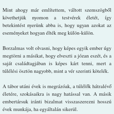
Mint ahogy már említettem, váltott szemszögből
követhetjük nyomon a testvérek életét, így
betekintést nyerünk abba is, hogy ugyan azokat az
eseményeket hogyan élték meg külön-külön.
Borzalmas volt olvasni, hogy képes egyik ember úgy
megtörni a másikat, hogy elveszti a józan eszét, és a
saját családtagjában is képes kárt tenni, mert a
túlélési ösztön nagyobb, mint a vér szerinti kötelék.
A tábor utáni évek is megrázóak, a túlélők hátralévő
életére, szokásaikra is nagy hatással van. A másik
embertársuk iránti bizalmat visszaszerezni hosszú
évek munkája, ha egyáltalán sikerül.