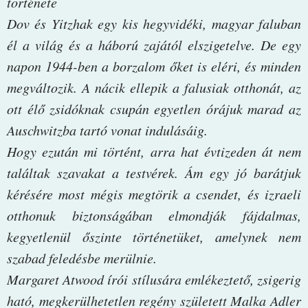
története
Dov és Yitzhak egy kis hegyvidéki, magyar faluban
él a világ és a háború zajától elszigetelve. De egy
napon 1944-ben a borzalom őket is eléri, és minden
megváltozik. A nácik ellepik a falusiak otthonát, az
ott élő zsidóknak csupán egyetlen órájuk marad az
Auschwitzba tartó vonat indulásáig.
Hogy ezután mi történt, arra hat évtizeden át nem
találtak szavakat a testvérek. Ám egy jó barátjuk
kérésére most mégis megtörik a csendet, és izraeli
otthonuk biztonságában elmondják fájdalmas,
kegyetlenül őszinte történetüket, amelynek nem
szabad feledésbe merülnie.
Margaret Atwood írói stílusára emlékeztető, zsigerig
ható, megkerülhetetlen regény született Malka Adler