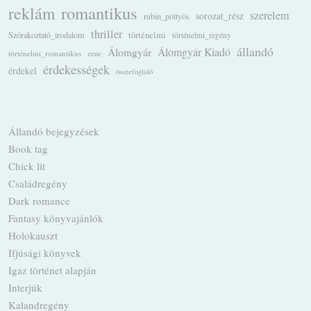
romantikus
reklám
szerelem
sorozat_rész
rubin_pöttyös
thriller
Szórakoztató_irodalom
történelmi
történelmi_regény
állandó
Álomgyár
Álomgyár Kiadó
történelmi_romantikus
zene
érdekességek
érdekel
összefoglaló
Állandó bejegyzések
Book tag
Chick lit
Családregény
Dark romance
Fantasy könyvajánlók
Holokauszt
Ifjúsági könyvek
Igaz történet alapján
Interjúk
Kalandregény