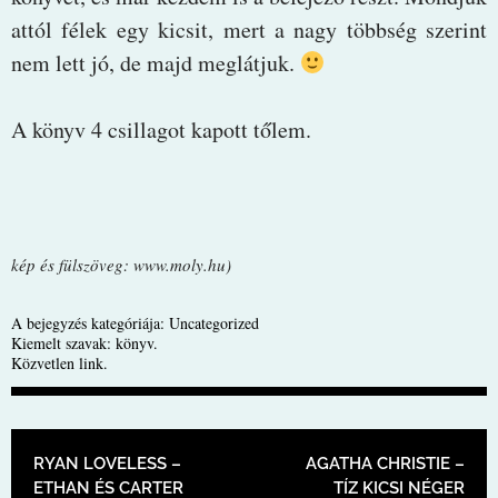
attól félek egy kicsit, mert a nagy többség szerint
nem lett jó, de majd meglátjuk.
A könyv 4 csillagot kapott tőlem.
kép és fülszöveg: www.moly.hu)
A bejegyzés kategóriája:
Uncategorized
Kiemelt szavak:
könyv
.
Közvetlen link
.
BEJEGYZÉS NAVIGÁCIÓ
RYAN LOVELESS –
AGATHA CHRISTIE –
ETHAN ÉS CARTER
TÍZ KICSI NÉGER