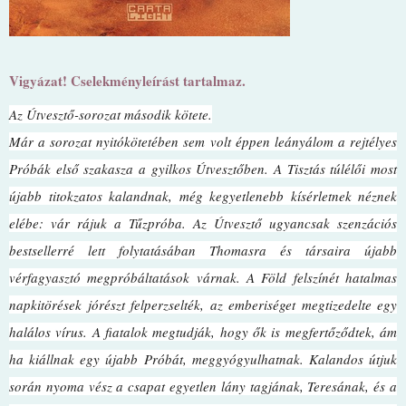
Vigyázat! Cselekményleírást tartalmaz.
Az ​Útvesztő-sorozat második kötete.
Már a sorozat nyitókötetében sem volt éppen leányálom a rejtélyes
Próbák első szakasza a gyilkos Útvesztőben. A Tisztás túlélői most
újabb titokzatos kalandnak, még kegyetlenebb kísérletnek néznek
elébe: vár rájuk a Tűzpróba. Az Útvesztő ugyancsak szenzációs
bestsellerré lett folytatásában Thomasra és társaira újabb
vérfagyasztó megpróbáltatások várnak. A Föld felszínét hatalmas
napkitörések jórészt felperzselték, az emberiséget megtizedelte egy
halálos vírus. A fiatalok megtudják, hogy ők is megfertőződtek, ám
ha kiállnak egy újabb Próbát, meggyógyulhatnak. Kalandos útjuk
során nyoma vész a csapat egyetlen lány tagjának, Teresának, és a