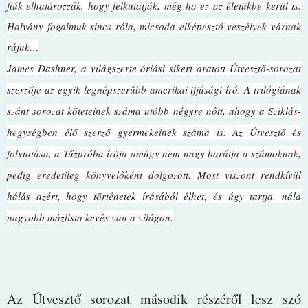
fiúk elhatározzák, hogy felkutatják, még ha ez az életükbe kerül is.
Halvány fogalmuk sincs róla, micsoda elképesztő veszélyek várnak
rájuk…
James Dashner, a világszerte óriási sikert aratott Útvesztő-sorozat
szerzője az egyik legnépszerűbb amerikai ifjúsági író. A trilógiának
szánt sorozat köteteinek száma utóbb négyre nőtt, ahogy a Sziklás-
hegységben élő szerző gyermekeinek száma is. Az Útvesztő és
folytatása, a Tűzpróba írója amúgy nem nagy barátja a számoknak,
pedig eredetileg könyvelőként dolgozott. Most viszont rendkívül
hálás azért, hogy történetek írásából élhet, és úgy tartja, nála
nagyobb mázlista kevés van a világon.
Az Útvesztő sorozat második részéről lesz szó