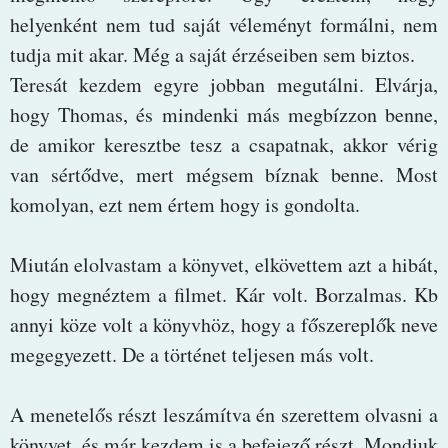
helyenként nem tud saját véleményt formálni, nem
tudja mit akar. Még a saját érzéseiben sem biztos.
Teresát kezdem egyre jobban megutálni. Elvárja,
hogy Thomas, és mindenki más megbízzon benne,
de amikor keresztbe tesz a csapatnak, akkor vérig
van sértődve, mert mégsem bíznak benne. Most
komolyan, ezt nem értem hogy is gondolta.
Miután elolvastam a könyvet, elkövettem azt a hibát,
hogy megnéztem a filmet. Kár volt. Borzalmas. Kb
annyi köze volt a könyvhöz, hogy a főszereplők neve
megegyezett. De a történet teljesen más volt.
A menetelős részt leszámítva én szerettem olvasni a
könyvet, és már kezdem is a befejező részt. Mondjuk