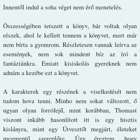
Innentől indul a soha véget nem érő menetelés.
Összességében tetszett a könyv, bár voltak olyan
részek, ahol le kellett tennem a könyvet, mert már
nem bírta a gyomrom. Részletesen vannak leírva az
események, nem sok mindent bíz az író a
fantáziánkra. Emiatt kisiskolás gyereknek nem
adnám a kezébe ezt a könyvet.
A karakterek egy részének a viselkedését nem
tudom hova tenni. Minho nem sokat változott, ő
ugyan olyan forrófejű, mint korábban, Thomast
viszont inkább hasonlított itt is egy hisztis
kislányra, mint egy Útvesztőt megjárt, életeket
megmentő szereplőre. Úgy éreztem, hogy