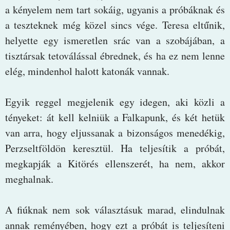
a kényelem nem tart sokáig, ugyanis a próbáknak és
a teszteknek még közel sincs vége. Teresa eltűnik,
helyette egy ismeretlen srác van a szobájában, a
tisztársak tetoválással ébrednek, és ha ez nem lenne
elég, mindenhol halott katonák vannak.
Egyik reggel megjelenik egy idegen, aki közli a
tényeket: át kell kelniük a Falkapunk, és két hetük
van arra, hogy eljussanak a bizonságos menedékig,
Perzseltföldön keresztül. Ha teljesítik a próbát,
megkapják a Kitörés ellenszerét, ha nem, akkor
meghalnak.
A fiúknak nem sok választásuk marad, elindulnak
annak reményében, hogy ezt a próbát is teljesíteni