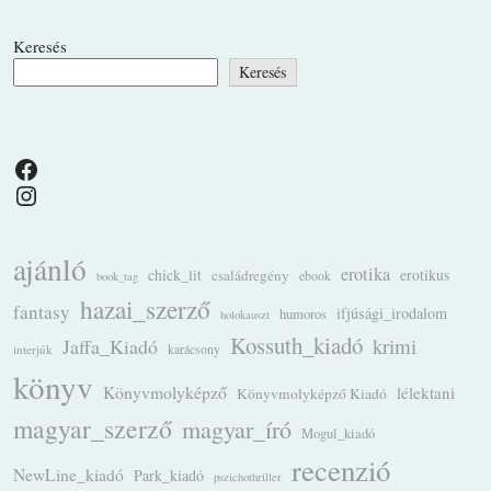
Keresés
Keresés
Facebook
Instagram
ajánló
erotika
chick_lit
családregény
erotikus
ebook
book_tag
hazai_szerző
fantasy
ifjúsági_irodalom
humoros
holokauszt
Kossuth_kiadó
krimi
Jaffa_Kiadó
karácsony
interjúk
könyv
Könyvmolyképző
lélektani
Könyvmolyképző Kiadó
magyar_szerző
magyar_író
Mogul_kiadó
recenzió
NewLine_kiadó
Park_kiadó
pszichothriller