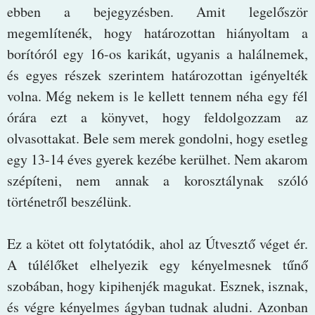
ebben a bejegyzésben. Amit legelőször
megemlítenék, hogy határozottan hiányoltam a
borítóról egy 16-os karikát, ugyanis a halálnemek,
és egyes részek szerintem határozottan igényelték
volna. Még nekem is le kellett tennem néha egy fél
órára ezt a könyvet, hogy feldolgozzam az
olvasottakat. Bele sem merek gondolni, hogy esetleg
egy 13-14 éves gyerek kezébe kerülhet. Nem akarom
szépíteni, nem annak a korosztálynak szóló
történetről beszélünk.
Ez a kötet ott folytatódik, ahol az Útvesztő véget ér.
A túlélőket elhelyezik egy kényelmesnek tűnő
szobában, hogy kipihenjék magukat. Esznek, isznak,
és végre kényelmes ágyban tudnak aludni. Azonban