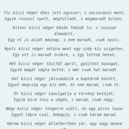
Tíz kicsi néger éhes lett egyszer; s vacsorázni ment,
Egyik rosszul nyelt, megfulladt, s megmaradt kilenc.
Kilenc kicsi néger későn feküdt le, s rosszat
álmodott,
Egy el is aludt másnap, s nem maradt, csak nyolc.
Nyolc kicsi néger sétára ment egy szép kis szigeten,
Egy ott is maradt örökre, s így lettek heten.
Hét kicsi néger tűzifát aprít, gyújtóst hasogat,
Egyik magát vágta ketté, s már csak hat maradt.
Hat kicsi néger játszadozik a kaptárok között,
Egyet megcsíp egy kis méh, és nem marad, csak öt.
Öt kicsi néger tanulgatja a törvény betűjét,
Egyik bíró lesz a végén, s marad, csak négy.
Négy kicsi néger tengerre száll, és egy piros lazac
Egyet lépre csal, bekapja, s csak három marad.
Három kicsi néger állatkertben jár, egy nagy medve