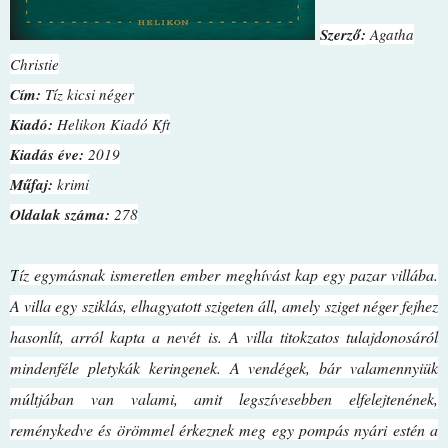
Szerző:
Agatha
Christie
Cím:
Tíz kicsi néger
Kiadó:
Helikon Kiadó Kft
Kiadás éve:
2019
Műfaj:
krimi
Oldalak száma:
278
T
íz egymásnak ismeretlen ember meghívást kap egy pazar villába.
A villa egy sziklás, elhagyatott szigeten áll, amely sziget néger fejhez
hasonlít, arról kapta a nevét is. A villa titokzatos tulajdonosáról
mindenféle pletykák keringenek. A vendégek, bár valamennyiük
múltjában van valami, amit legszívesebben elfelejtenének,
reménykedve és örömmel érkeznek meg egy pompás nyári estén a