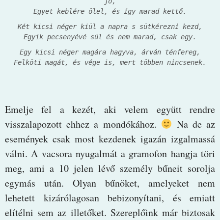
jő,
Egyet keblére ölel, és így marad kettő.
Két kicsi néger kiül a napra s sütkérezni kezd,
Egyik pecsenyévé sül és nem marad, csak egy.
Egy kicsi néger magára hagyva, árván ténfereg,
Felköti magát, és vége is, mert többen nincsenek.
Emelje fel a kezét, aki velem együtt rendre
visszalapozott ehhez a mondókához.
Na de az
események csak most kezdenek igazán izgalmassá
válni. A vacsora nyugalmát a gramofon hangja töri
meg, ami a 10 jelen lévő személy bűneit sorolja
egymás után. Olyan bűnöket, amelyeket nem
lehetett kizárólagosan bebizonyítani, és emiatt
elítélni sem az illetőket. Szereplőink már biztosak