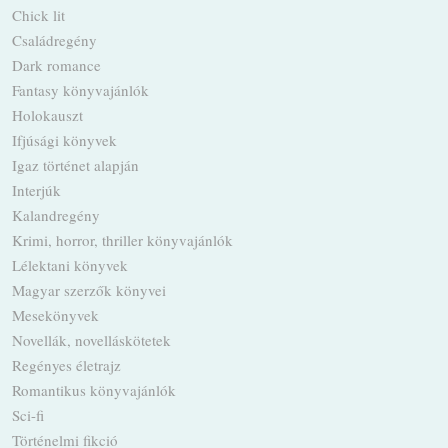
Chick lit
Családregény
Dark romance
Fantasy könyvajánlók
Holokauszt
Ifjúsági könyvek
Igaz történet alapján
Interjúk
Kalandregény
Krimi, horror, thriller könyvajánlók
Lélektani könyvek
Magyar szerzők könyvei
Mesekönyvek
Novellák, novelláskötetek
Regényes életrajz
Romantikus könyvajánlók
Sci-fi
Történelmi fikció