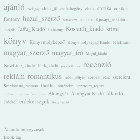
ajánló
erotika
chick_lit
családregény
erotikus
ebook
book_tag
hazai_szerző
fantasy
ifjúsági_irodalom
humoros
holokauszt
Kossuth_kiadó
krimi
Jaffa_Kiadó
karácsony
interjúk
könyv
Könyvmolyképző
lélektani
Könyvmolyképző Kiadó
magyar_szerző
magyar_író
Mogul_kiadó
recenzió
NewLine_kiadó
Park_kiadó
pszichothriller
romantikus
reklám
szerelem
sorozat_rész
rubin_pöttyös
thriller
Szórakoztató_irodalom
történelmi
történelmi_regény
állandó
Álomgyár
Álomgyár Kiadó
történelmi_romantikus
zene
érdekességek
érdekel
összefoglaló
Állandó bejegyzések
Book tag