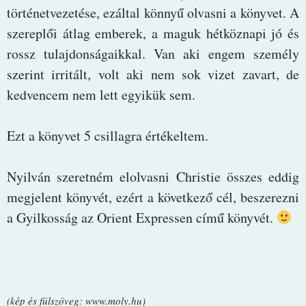
történetvezetése, ezáltal könnyű olvasni a könyvet. A
szereplői átlag emberek, a maguk hétköznapi jó és
rossz tulajdonságaikkal. Van aki engem személy
szerint irritált, volt aki nem sok vizet zavart, de
kedvencem nem lett egyikük sem.
Ezt a könyvet 5 csillagra értékeltem.
Nyilván szeretném elolvasni Christie összes eddig
megjelent könyvét, ezért a következő cél, beszerezni
a Gyilkosság az Orient Expressen című könyvét.
(kép és fülszöveg: www.moly.hu)