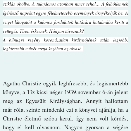
sziklás öbölbe. A tulajdonos azonban nincs sehol… A felhőtlennek
ígérkező napokat egyre félelmetesebb események árnyékolják be. A
sziget látogatóit a különös fordulatok hatására hatalmába keríti a
rettegés. Tízen érkeznek. Hányan távoznak?
A bűnügyi regény koronázatlan királynőjének talán legjobb,
leghíresebb művét tartja kezében az olvasó.
Agatha Christie egyik leghíresebb, és legismertebb
könyve, a Tíz kicsi néger 1939.november 6-án jelent
meg az Egyesült Királyságban. Annyit hallottam
már róla, szinte mindenki ezt a könyvet ajánlja, ha a
Christie életmű szóba kerül, így nem volt kérdés,
hogy el kell olvasnom. Nagyon gyorsan a végére