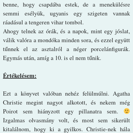
benne, hogy csapdába estek, de a menekülésre
semmi esélyük, ugyanis egy szigeten vannak
ráadásul a tengeren vihar tombol.
Ahogy telnek az órák, és a napok, mint egy jóslat,
válik valóra a mondóka minden sora, és ezzel együtt
tűnnek el az asztalról a néger porcelánfigurák.
Egymás után, amíg a 10. is el nem tűnik.
Értékelésem:
Ezt a könyvet valóban nehéz felülmúlni. Agatha
Christie megint nagyot alkotott, és nekem még
Poirot sem hiányzott egy pillanatra sem.
Izgalmas olvasmány volt, és most sem sikerült
kitalálnom, hogy ki a gyilkos. Christie-nek hála