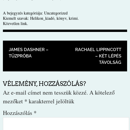
A bejegyzés kategóriája:
Uncategorized
Kiemelt szavak:
Helikon_kiadó
,
könyv
,
krimi
.
Közvetlen link
.
BEJEGYZÉS NAVIGÁCIÓ
JAMES DASHNER –
RACHAEL LIPPINCOTT
TŰZPRÓBA
– KÉT LÉPÉS
TÁVOLSÁG
VÉLEMÉNY, HOZZÁSZÓLÁS?
Az e-mail címet nem tesszük közzé.
A kötelező
mezőket
*
karakterrel jelöltük
Hozzászólás
*