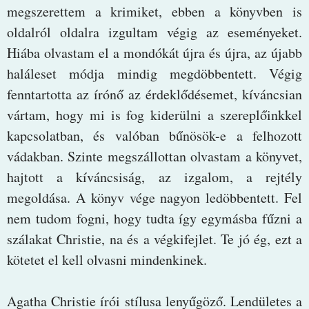
megszerettem a krimiket, ebben a könyvben is
oldalról oldalra izgultam végig az eseményeket.
Hiába olvastam el a mondókát újra és újra, az újabb
haláleset módja mindig megdöbbentett. Végig
fenntartotta az írónő az érdeklődésemet, kíváncsian
vártam, hogy mi is fog kiderülni a szereplőinkkel
kapcsolatban, és valóban bűnösök-e a felhozott
vádakban. Szinte megszállottan olvastam a könyvet,
hajtott a kíváncsiság, az izgalom, a rejtély
megoldása. A könyv vége nagyon ledöbbentett. Fel
nem tudom fogni, hogy tudta így egymásba fűzni a
szálakat Christie, na és a végkifejlet. Te jó ég, ezt a
kötetet el kell olvasni mindenkinek.
Agatha Christie írói stílusa lenyűgöző. Lendületes a