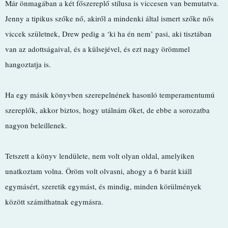
Már önmagában a két főszereplő stílusa is viccesen van bemutatva.
Jenny a tipikus szőke nő, akiről a mindenki által ismert szőke nős
viccek születnek, Drew pedig a ‘ki ha én nem’ pasi, aki tisztában
van az adottságaival, és a külsejével, és ezt nagy örömmel
hangoztatja is.
Ha egy másik könyvben szerepelnének hasonló temperamentumú
szereplők, akkor biztos, hogy utálnám őket, de ebbe a sorozatba
nagyon beleillenek.
Tetszett a könyv lendülete, nem volt olyan oldal, amelyiken
unatkoztam volna. Öröm volt olvasni, ahogy a 6 barát kiáll
egymásért, szeretik egymást, és mindig, minden körülmények
között számíthatnak egymásra.