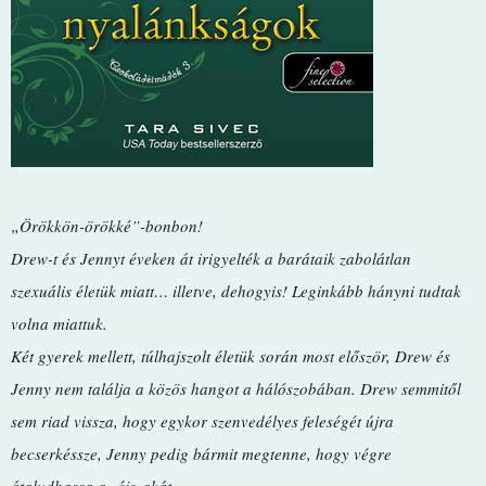
„Örökkön-örökké”-bonbon!
Drew-t és Jennyt éveken át irigyelték a barátaik zabolátlan
szexuális életük miatt… illetve, dehogyis! Leginkább hányni tudtak
volna miattuk.
Két gyerek mellett, túlhajszolt életük során most először, Drew és
Jenny nem találja a közös hangot a hálószobában. Drew semmitől
sem riad vissza, hogy egykor szenvedélyes feleségét újra
becserkéssze, Jenny pedig bármit megtenne, hogy végre
átaludhassa az éjszakát.