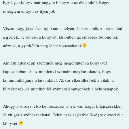
Egy ilyen könyv már nagyon hiányzott az életemből. Régen
röhögtem ennyit, és ilyen jót.
Viszont egy jó tanács: nyílvános helyen, és este amikor már elaludt
a gyerek, ne olvasd a könyvet, különben az emberek bolondnak
néznek, a gyerkőcöt meg lehet visszaaltatni
Amit mindenképp szeretnék még megemlíteni a könyvvel
kapcsolatban, és ez mindenki számára megfontolandó, hogy
kommunikáljunk a társunkkal. Akkor elkerülhetőek a viták, a
félreértések, és mindkét fél számára könnyebbek a hétköznapok.
Ahogy a sorozat első két része, ez is tele van trágár kifejezésekkel,
és vulgáris szóhasználattal. Tehát csak saját felelősségre olvasd el a
könyvet