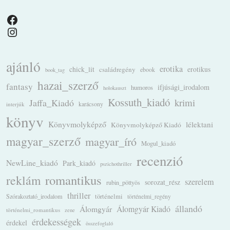
Facebook
Instagram
ajánló
erotika
chick_lit
családregény
erotikus
ebook
book_tag
hazai_szerző
fantasy
ifjúsági_irodalom
humoros
holokauszt
Kossuth_kiadó
krimi
Jaffa_Kiadó
karácsony
interjúk
könyv
Könyvmolyképző
lélektani
Könyvmolyképző Kiadó
magyar_szerző
magyar_író
Mogul_kiadó
recenzió
NewLine_kiadó
Park_kiadó
pszichothriller
romantikus
reklám
szerelem
sorozat_rész
rubin_pöttyös
thriller
Szórakoztató_irodalom
történelmi
történelmi_regény
állandó
Álomgyár
Álomgyár Kiadó
történelmi_romantikus
zene
érdekességek
érdekel
összefoglaló