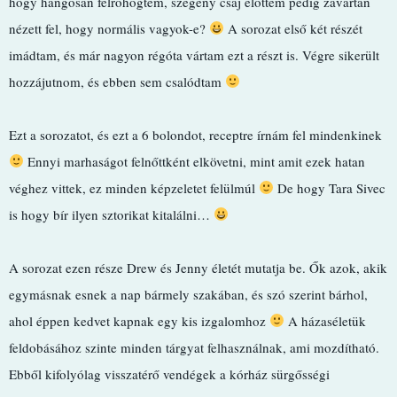
hogy hangosan felröhögtem, szegény csaj előttem pedig zavartan
nézett fel, hogy normális vagyok-e?
A sorozat első két részét
imádtam, és már nagyon régóta vártam ezt a részt is. Végre sikerült
hozzájutnom, és ebben sem csalódtam
Ezt a sorozatot, és ezt a 6 bolondot, receptre írnám fel mindenkinek
Ennyi marhaságot felnőttként elkövetni, mint amit ezek hatan
véghez vittek, ez minden képzeletet felülmúl
De hogy Tara Sivec
is hogy bír ilyen sztorikat kitalálni…
A sorozat ezen része Drew és Jenny életét mutatja be. Ők azok, akik
egymásnak esnek a nap bármely szakában, és szó szerint bárhol,
ahol éppen kedvet kapnak egy kis izgalomhoz
A házaséletük
feldobásához szinte minden tárgyat felhasználnak, ami mozdítható.
Ebből kifolyólag visszatérő vendégek a kórház sürgősségi