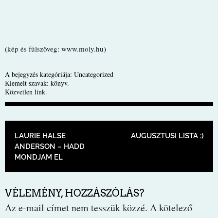
(kép és fülszöveg: www.moly.hu)
A bejegyzés kategóriája:
Uncategorized
Kiemelt szavak:
könyv
.
Közvetlen link
.
BEJEGYZÉS NAVIGÁCIÓ
LAURIE HALSE
AUGUSZTUSI LISTA :)
ANDERSON – HADD
MONDJAM EL
VÉLEMÉNY, HOZZÁSZÓLÁS?
Az e-mail címet nem tesszük közzé.
A kötelező