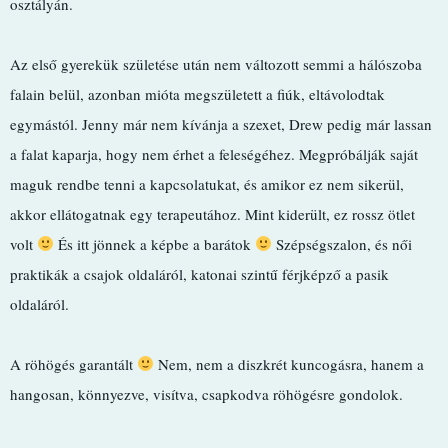
osztályán.
Az első gyerekük születése után nem változott semmi a hálószoba
falain belül, azonban mióta megszületett a fiúk, eltávolodtak
egymástól. Jenny már nem kívánja a szexet, Drew pedig már lassan
a falat kaparja, hogy nem érhet a feleségéhez. Megpróbálják saját
maguk rendbe tenni a kapcsolatukat, és amikor ez nem sikerül,
akkor ellátogatnak egy terapeutához. Mint kiderült, ez rossz ötlet
volt
És itt jönnek a képbe a barátok
Szépségszalon, és női
praktikák a csajok oldaláról, katonai szintű férjképző a pasik
oldaláról.
A röhögés garantált
Nem, nem a diszkrét kuncogásra, hanem a
hangosan, könnyezve, visítva, csapkodva röhögésre gondolok.