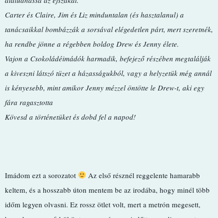
Carter és Claire, Jim és Liz minduntalan (és hasztalanul) a
tanácsaikkal bombázzák a sorsával elégedetlen párt, mert szeretnék,
ha rendbe jönne a régebben boldog Drew és Jenny élete.
Vajon a Csokoládéimádók harmadik, befejező részében megtalálják
a kiveszni látszó tüzet a házasságukból, vagy a helyzetük még annál
is kényesebb, mint amikor Jenny mézzel öntötte le Drew-t, aki egy
fára ragasztotta
Kövesd a történetüket és dobd fel a napod!
Imádom ezt a sorozatot
Az első résznél reggelente hamarabb
keltem, és a hosszabb úton mentem be az irodába, hogy minél több
időm legyen olvasni. Ez rossz ötlet volt, mert a metrón megesett,