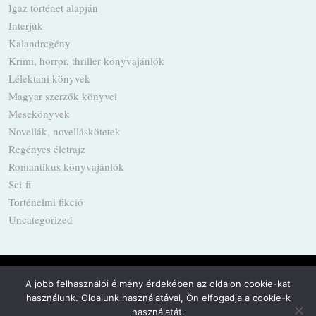
Igaz történet alapján
Interjúk
Kalandregény
Krimi, horror, thriller könyvajánlók
Lélektani könyvek
Magyar szerzők könyvei
Mesekönyvek
Novellák, novelláskötetek
Regényes életrajz
Romantikus könyvajánlók
Sci-fi
Történelmi fikció
Uncategorized
A jobb felhasználói élmény érdekében az oldalon cookie-kat
használunk. Oldalunk használatával, Ön elfogadja a cookie-k
Powered by
WordPress
·
Built with
Untitled
használatát.