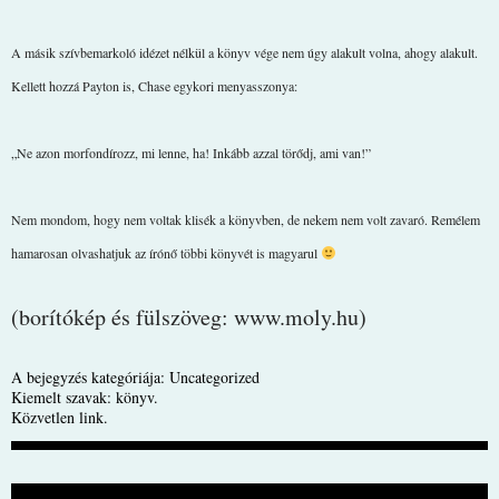
A másik szívbemarkoló idézet nélkül a könyv vége nem úgy alakult volna, ahogy alakult.
Kellett hozzá Payton is, Chase egykori menyasszonya:
„Ne azon morfondírozz, mi lenne, ha! Inkább azzal törődj, ami van!”
Nem mondom, hogy nem voltak klisék a könyvben, de nekem nem volt zavaró. Remélem
hamarosan olvashatjuk az írónő többi könyvét is magyarul
(borítókép és fülszöveg: www.moly.hu)
A bejegyzés kategóriája:
Uncategorized
Kiemelt szavak:
könyv
.
Közvetlen link
.