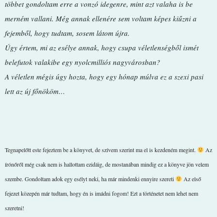
többet gondoltam erre a vonzó idegenre, mint azt valaha is be
merném vallani. Még annak ellenére sem voltam képes kiűzni a
fejemből, hogy tudtam, sosem látom újra.
Úgy értem, mi az esélye annak, hogy csupa véletlenségből ismét
belefutok valakibe egy nyolcmilliós nagyvárosban?
A véletlen mégis úgy hozta, hogy egy hónap múlva ez a szexi pasi
lett az új főnököm…
Tegnapelőtt este fejeztem be a könyvet, de szívem szerint ma el is kezdeném megint.
Az
írónőről még csak nem is hallottam ezidáig, de mostanában mindig ez a könyve jön velem
szembe. Gondoltam adok egy esélyt neki, ha már mindenki ennyire szereti
Az első
fejezet közepén már tudtam, hogy én is imádni fogom! Ezt a történetet nem lehet nem
szeretni!