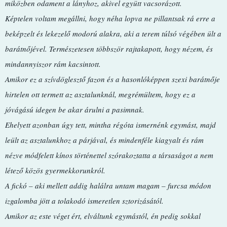
miközben odament a lányhoz, akivel együtt vacsorázott.
Képtelen voltam megállni, hogy néha lopva ne pillantsak rá erre a
beképzelt és lekezelő modorú alakra, aki a terem túlsó végében ült a
barátnőjével. Természetesen többször rajtakapott, hogy nézem, és
mindannyiszor rám kacsintott.
Amikor ez a szívdöglesztő fazon és a hasonlóképpen szexi barátnője
hirtelen ott termett az asztalunknál, megrémültem, hogy ez a
jóvágású idegen be akar árulni a pasimnak.
Ehelyett azonban úgy tett, mintha régóta ismernénk egymást, majd
leült az asztalunkhoz a párjával, és mindenféle kiagyalt és rám
nézve módfelett kínos történettel szórakoztatta a társaságot a nem
létező közös gyermekkorunkról.
A fickó – aki mellett addig halálra untam magam – furcsa módon
izgalomba jött a tolakodó ismeretlen sztorizásától.
Amikor az este véget ért, elváltunk egymástól, én pedig sokkal