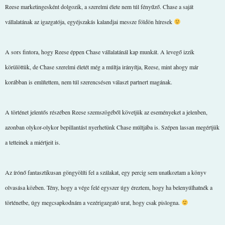
Reese marketingesként dolgozik, a szerelmi élete nem túl fényűző. Chase a saját
vállalatának az igazgatója, egyéjszakás kalandjai messze földön híresek
A sors fintora, hogy Reese éppen Chase vállalatánál kap munkát. A levegő izzik
körülöttük, de Chase szerelmi életét még a múltja irányítja, Reese, mint ahogy már
korábban is említettem, nem túl szerencsésen választ partnert magának.
A történet jelentős részében Reese szemszögéből követjük az eseményeket a jelenben,
azonban olykor-olykor bepillantást nyerhetünk Chase múltjába is. Szépen lassan megértjük
a tetteinek a miértjeit is.
Az írónő fantasztikusan göngyölíti fel a szálakat, egy percig sem unatkoztam a könyv
olvasása közben. Tény, hogy a vége felé egyszer úgy éreztem, hogy ha belenyúlhatnék a
történetbe, úgy megcsapkodnám a vezérigazgató urat, hogy csak pislogna.