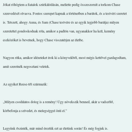
Jókat röhögtem a fiatalok szúrkálódásán, mellette pedig összeszorult a torkom Chase
szenvedését olvasva. Fontos szerepet kapnak a történetben a barátok, és a testvéri szeretet
is. Tetszett, ahogy Anna, és Sam (Chase testvére és az egyik legjobb barátja) milyen
szeretettel gondoskodnak róla, amikor a padlón van, ugyanakkor ha kell, kemény
eszközöket is bevetnek, hogy Chase visszatérjen az életbe.
Nagyon ritka, amikor idézeteket írok ki a könyvekből, most mégis kettővel gazdagodtam,
amit szeretnék negosztani veletek.
Az egyiket Reese-től származik:
„Milyen csodálatos dolog is a remény! Úgy növekszik benned, akár a vadszőlő,
körbefonja a szívedet, és melegséggel önti el.”
Legyünk őszinték, már mind éreztük ezt az életünk során! És még fogjuk is.