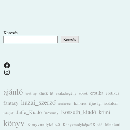
Keresés
Keresés
Facebook
Instagram
ajánló
erotika
chick_lit
családregény
erotikus
ebook
book_tag
hazai_szerző
fantasy
ifjúsági_irodalom
humoros
holokauszt
Kossuth_kiadó
krimi
Jaffa_Kiadó
karácsony
interjúk
könyv
Könyvmolyképző
lélektani
Könyvmolyképző Kiadó