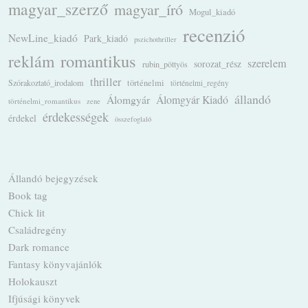
magyar_szerző
magyar_író
Mogul_kiadó
recenzió
NewLine_kiadó
Park_kiadó
pszichothriller
romantikus
reklám
szerelem
sorozat_rész
rubin_pöttyös
thriller
Szórakoztató_irodalom
történelmi
történelmi_regény
állandó
Álomgyár
Álomgyár Kiadó
történelmi_romantikus
zene
érdekességek
érdekel
összefoglaló
Állandó bejegyzések
Book tag
Chick lit
Családregény
Dark romance
Fantasy könyvajánlók
Holokauszt
Ifjúsági könyvek