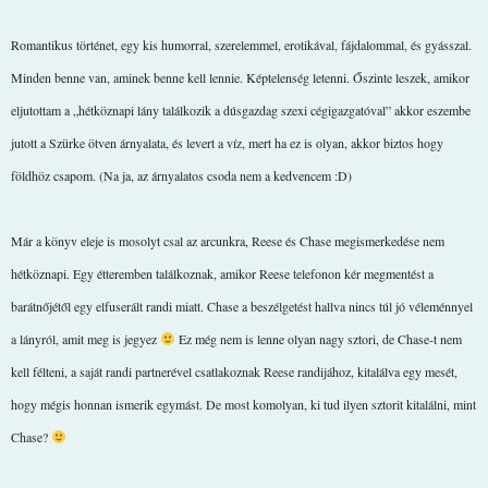
Romantikus történet, egy kis humorral, szerelemmel, erotikával, fájdalommal, és gyásszal.
Minden benne van, aminek benne kell lennie. Képtelenség letenni. Őszinte leszek, amikor
eljutottam a „hétköznapi lány találkozik a dúsgazdag szexi cégigazgatóval” akkor eszembe
jutott a Szürke ötven árnyalata, és levert a víz, mert ha ez is olyan, akkor biztos hogy
földhöz csapom. (Na ja, az árnyalatos csoda nem a kedvencem :D)
Már a könyv eleje is mosolyt csal az arcunkra, Reese és Chase megismerkedése nem
hétköznapi. Egy étteremben találkoznak, amikor Reese telefonon kér megmentést a
barátnőjétől egy elfuserált randi miatt. Chase a beszélgetést hallva nincs túl jó véleménnyel
a lányról, amit meg is jegyez
Ez még nem is lenne olyan nagy sztori, de Chase-t nem
kell félteni, a saját randi partnerével csatlakoznak Reese randijához, kitalálva egy mesét,
hogy mégis honnan ismerik egymást. De most komolyan, ki tud ilyen sztorit kitalálni, mint
Chase?