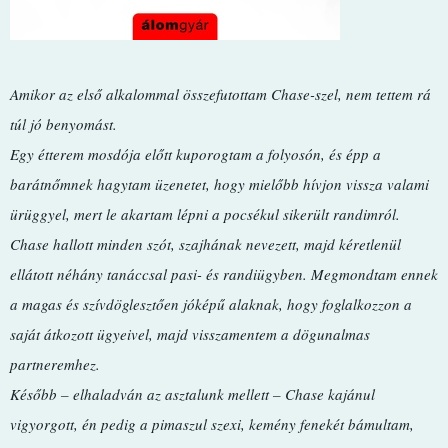
Amikor az első alkalommal összefutottam Chase-szel, nem tettem rá
túl jó benyomást.
Egy étterem mosdója előtt kuporogtam a folyosón, és épp a
barátnőmnek hagytam üzenetet, hogy mielőbb hívjon vissza valami
ürüggyel, mert le akartam lépni a pocsékul sikerült randimról.
Chase hallott minden szót, szajhának nevezett, majd kéretlenül
ellátott néhány tanáccsal pasi- és randiügyben. Megmondtam ennek
a magas és szívdöglesztően jóképű alaknak, hogy foglalkozzon a
saját átkozott ügyeivel, majd visszamentem a dögunalmas
partneremhez.
Később – elhaladván az asztalunk mellett – Chase kajánul
vigyorgott, én pedig a pimaszul szexi, kemény fenekét bámultam,