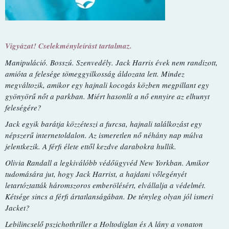
Vigyázat! Cselekményleírást tartalmaz.
Manipuláció. ​Bosszú. Szenvedély. Jack Harris évek nem randizott,
amióta a felesége tömeggyilkosság áldozata lett. Mindez
megváltozik, amikor egy hajnali kocogás közben megpillant egy
gyönyörű nőt a parkban. Miért hasonlít a nő ennyire az elhunyt
feleségére?
Jack egyik barátja közzéteszi a furcsa, hajnali találkozást egy
népszerű internetoldalon. Az ismeretlen nő néhány nap múlva
jelentkezik. A férfi élete ettől kezdve darabokra hullik.
Olivia Randall a legkiválóbb védőügyvéd New Yorkban. Amikor
tudomására jut, hogy Jack Harrist, a hajdani vőlegényét
letartóztatták háromszoros emberölésért, elvállalja a védelmét.
Kétsége sincs a férfi ártatlanságában. De tényleg olyan jól ismeri
Jacket?
Lebilincselő pszichothriller a Holtodiglan és A lány a vonaton