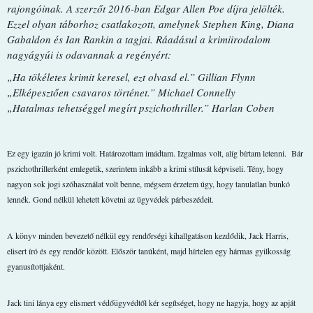
rajongóinak. A szerzőt 2016-ban Edgar Allen Poe díjra jelölték.
Ezzel olyan táborhoz csatlakozott, amelynek Stephen King, Diana
Gabaldon és Ian Rankin a tagjai. Ráadásul a krimiirodalom
nagyágyúi is odavannak a regényért:
„Ha tökéletes krimit keresel, ezt olvasd el.” Gillian Flynn
„Elképesztően csavaros történet.” Michael Connelly
„Hatalmas tehetséggel megírt pszichothriller.” Harlan Coben
Ez egy igazán jó krimi volt. Határozottam imádtam. Izgalmas volt, alíg bírtam letenni.
Bár
pszichothrillerként emlegetik, szerintem inkább a krimi stílusát képviseli. Tény, hogy
nagyon sok jogi szóhasználat volt benne, mégsem érzetem úgy, hogy tanulatlan bunkó
lennék. Gond nélkül lehetett követni az ügyvédek párbeszédeit.
A könyv minden bevezető nélkül egy rendőrségi kihallgatáson kezdődik, Jack Harris,
elisert író és egy rendőr között. Először tanúként, majd hírtelen egy hármas gyilkosság
gyanusítottjaként.
Jack tini lánya egy elismert védőügyvédtől kér segítséget, hogy ne hagyja, hogy az apját