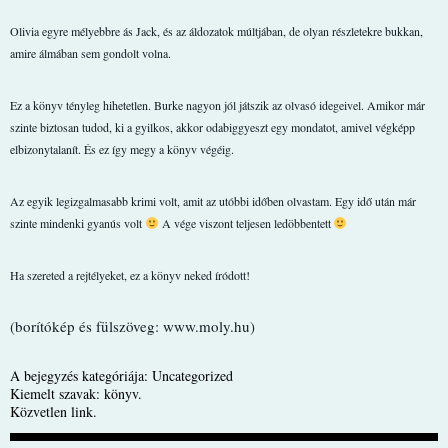
Olivia egyre mélyebbre ás Jack, és az áldozatok múltjában, de olyan részletekre bukkan,
amire álmában sem gondolt volna.
Ez a könyv tényleg hihetetlen. Burke nagyon jól játszik az olvasó idegeivel. Amikor már
szinte biztosan tudod, ki a gyilkos, akkor odabiggyeszt egy mondatot, amivel végképp
elbizonytalanít. És ez így megy a könyv végéig.
Az egyik legizgalmasabb krimi volt, amit az utóbbi időben olvastam. Egy idő után már
szinte mindenki gyanús volt
A vége viszont teljesen ledöbbentett
Ha szereted a rejtélyeket, ez a könyv neked íródott!
(borítókép és fülszöveg: www.moly.hu)
A bejegyzés kategóriája:
Uncategorized
Kiemelt szavak:
könyv
.
Közvetlen link
.