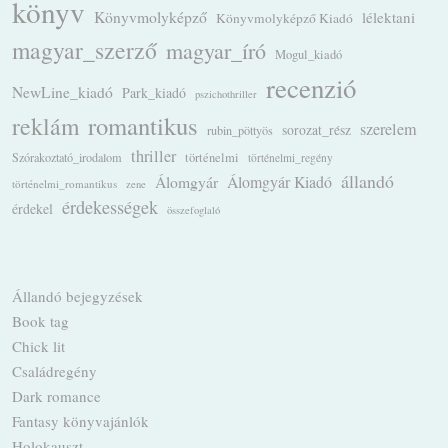
könyv
Könyvmolyképző
lélektani
Könyvmolyképző Kiadó
magyar_szerző
magyar_író
Mogul_kiadó
recenzió
NewLine_kiadó
Park_kiadó
pszichothriller
romantikus
reklám
szerelem
sorozat_rész
rubin_pöttyös
thriller
Szórakoztató_irodalom
történelmi
történelmi_regény
állandó
Álomgyár
Álomgyár Kiadó
történelmi_romantikus
zene
érdekességek
érdekel
összefoglaló
Állandó bejegyzések
Book tag
Chick lit
Családregény
Dark romance
Fantasy könyvajánlók
Holokauszt