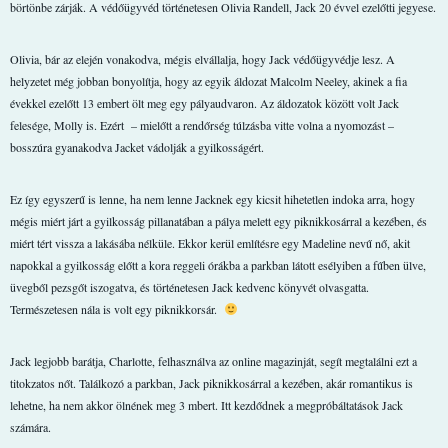
börtönbe zárják. A védőügyvéd történetesen Olivia Randell, Jack 20 évvel ezelőtti jegyese.
Olivia, bár az elején vonakodva, mégis elvállalja, hogy Jack védőügyvédje lesz. A
helyzetet még jobban bonyolítja, hogy az egyik áldozat Malcolm Neeley, akinek a fia
évekkel ezelőtt 13 embert ölt meg egy pályaudvaron. Az áldozatok között volt Jack
felesége, Molly is. Ezért
– mielőtt a rendőrség túlzásba vitte volna a nyomozást –
bosszúra gyanakodva Jacket vádolják a gyilkosságért.
Ez így egyszerű is lenne, ha nem lenne Jacknek egy kicsit hihetetlen indoka arra, hogy
mégis miért járt a gyilkosság pillanatában a pálya melett egy piknikkosárral a kezében, és
miért tért vissza a lakásába nélküle. Ekkor kerül említésre egy Madeline nevű nő, akit
napokkal a gyilkosság előtt a kora reggeli órákba a parkban látott esélyiben a fűben ülve,
üvegből pezsgőt iszogatva, és történetesen Jack kedvenc könyvét olvasgatta.
Természetesen nála is volt egy piknikkorsár.
Jack legjobb barátja, Charlotte, felhasználva az online magazinját, segít megtalálni ezt a
titokzatos nőt. Találkozó a parkban, Jack piknikkosárral a kezében, akár romantikus is
lehetne, ha nem akkor ölnének meg 3 mbert. Itt kezdődnek a megpróbáltatások Jack
számára.