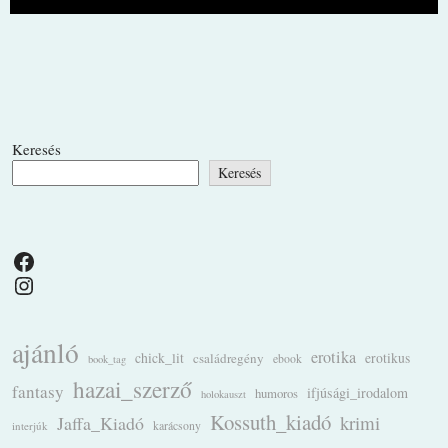
Keresés
Keresés
Facebook
Instagram
ajánló
erotika
chick_lit
családregény
erotikus
ebook
book_tag
hazai_szerző
fantasy
ifjúsági_irodalom
humoros
holokauszt
Kossuth_kiadó
krimi
Jaffa_Kiadó
karácsony
interjúk