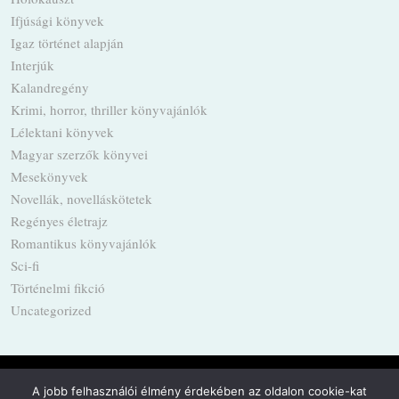
Ifjúsági könyvek
Igaz történet alapján
Interjúk
Kalandregény
Krimi, horror, thriller könyvajánlók
Lélektani könyvek
Magyar szerzők könyvei
Mesekönyvek
Novellák, novelláskötetek
Regényes életrajz
Romantikus könyvajánlók
Sci-fi
Történelmi fikció
Uncategorized
A jobb felhasználói élmény érdekében az oldalon cookie-kat