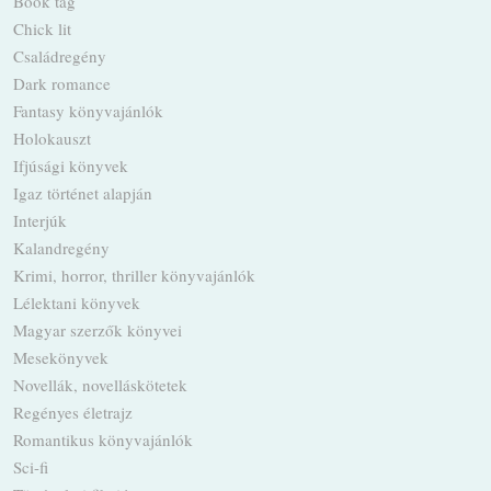
Book tag
Chick lit
Családregény
Dark romance
Fantasy könyvajánlók
Holokauszt
Ifjúsági könyvek
Igaz történet alapján
Interjúk
Kalandregény
Krimi, horror, thriller könyvajánlók
Lélektani könyvek
Magyar szerzők könyvei
Mesekönyvek
Novellák, novelláskötetek
Regényes életrajz
Romantikus könyvajánlók
Sci-fi