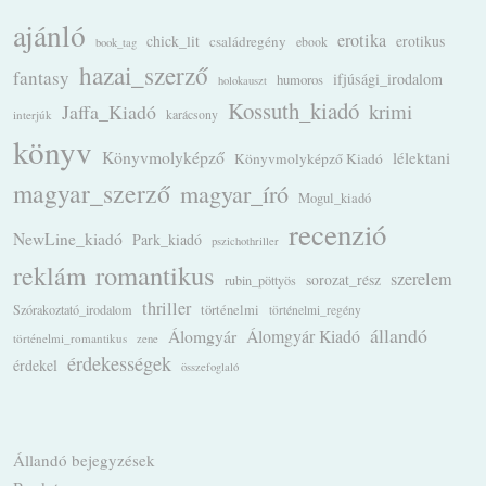
ajánló
erotika
chick_lit
családregény
erotikus
ebook
book_tag
hazai_szerző
fantasy
ifjúsági_irodalom
humoros
holokauszt
Kossuth_kiadó
krimi
Jaffa_Kiadó
karácsony
interjúk
könyv
Könyvmolyképző
lélektani
Könyvmolyképző Kiadó
magyar_szerző
magyar_író
Mogul_kiadó
recenzió
NewLine_kiadó
Park_kiadó
pszichothriller
romantikus
reklám
szerelem
sorozat_rész
rubin_pöttyös
thriller
Szórakoztató_irodalom
történelmi
történelmi_regény
állandó
Álomgyár
Álomgyár Kiadó
történelmi_romantikus
zene
érdekességek
érdekel
összefoglaló
Állandó bejegyzések