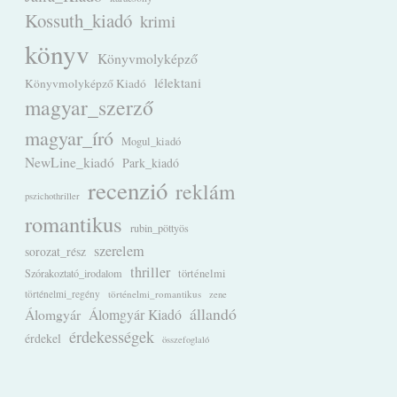
Kossuth_kiadó
krimi
könyv
Könyvmolyképző
lélektani
Könyvmolyképző Kiadó
magyar_szerző
magyar_író
Mogul_kiadó
NewLine_kiadó
Park_kiadó
recenzió
reklám
pszichothriller
romantikus
rubin_pöttyös
szerelem
sorozat_rész
thriller
Szórakoztató_irodalom
történelmi
történelmi_regény
történelmi_romantikus
zene
állandó
Álomgyár
Álomgyár Kiadó
érdekességek
érdekel
összefoglaló