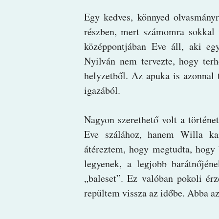
Egy kedves, könnyed olvasmányr
részben, mert számomra sokkal t
középpontjában Eve áll, aki eg
Nyilván nem tervezte, hogy terh
helyzetből. Az apuka is azonnal t
igazából.
Nagyon szerethető volt a történ
Eve szálához, hanem Willa kar
átéreztem, hogy megtudta, hogy 
legyenek, a legjobb barátnőjén
„baleset”. Ez valóban pokoli ér
repültem vissza az időbe. Abba az