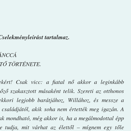
Cselekményleírást tartalmaz.
ÁNCCÁ
TŐ TÖRTÉNETE.
ekért! Csak vicc: a fiatal nő akkor a leginkább
őző szakasztott másaként telik. Szereti az otthonos
ekkori legjobb barátjához, Willához, és messze a
 családjától, akik soha nem értették meg igazán. A
nak mondható, még akkor is, ha a megálmodottal épp
e tudja, mit várhat az élettől – mígnem egy tőle