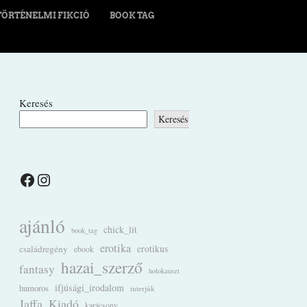
TÖRTÉNELMI FIKCIÓ
BOOK TAG
Keresés
Keresés
Facebook
Instagram
ajánló
chick_lit
book_tag
erotika
családregény
erotikus
ebook
hazai_szerző
fantasy
holokauszt
ifjúsági_irodalom
humoros
interjúk
Jaffa_Kiadó
karácsony