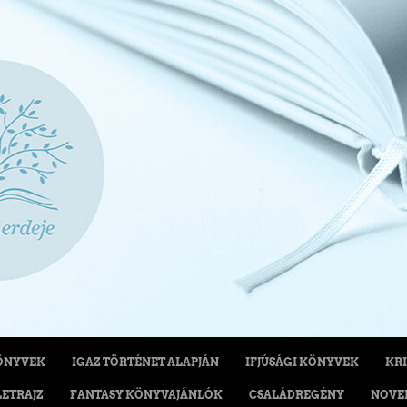
ÖNYVEK
IGAZ TÖRTÉNET ALAPJÁN
IFJÚSÁGI KÖNYVEK
KRI
LETRAJZ
FANTASY KÖNYVAJÁNLÓK
CSALÁDREGÉNY
NOVE