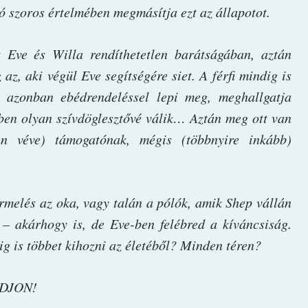
ó szoros értelmében megmásítja ezt az állapotot.
mt Eve és Willa rendíthetetlen barátságában, aztán
 az, aki végül Eve segítségére siet. A férfi mindig is
t azonban ebédrendeléssel lepi meg, meghallgatja
ben olyan szívdöglesztővé válik… Aztán meg ott van
n véve) támogatónak, mégis (többnyire inkább)
rmelés az oka, vagy talán a pólók, amik Shep vállán
 – akárhogy is, de Eve-ben felébred a kíváncsiság.
ig is többet kihozni az életéből? Minden téren?
DJON!