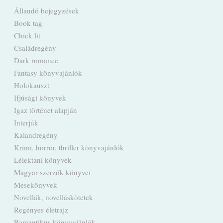
Állandó bejegyzések
Book tag
Chick lit
Családregény
Dark romance
Fantasy könyvajánlók
Holokauszt
Ifjúsági könyvek
Igaz történet alapján
Interjúk
Kalandregény
Krimi, horror, thriller könyvajánlók
Lélektani könyvek
Magyar szerzők könyvei
Mesekönyvek
Novellák, novelláskötetek
Regényes életrajz
Romantikus könyvajánlók