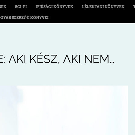
SEK
SCI-FI
IFJÚSÁGI KÖNYVEK
LÉLEKTANI KÖNYVEK
GYAR SZERZŐK KÖNYVEI
 AKI KÉSZ, AKI NEM…