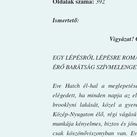
Oldalak száma:
392
Ismertető:
Vigyázat! 
EGY LÉPÉSRŐL LÉPÉSRE ROM
ÉRŐ BARÁTSÁG SZÍVMELENGE
Eve Hatch él-hal a meglepetés
elégedett, ha minden napja az el
brooklyni lakását, közel a gyer
Közép-Nyugaton élő, régi vágású
munkája kényelmes, biztos és jó
csak köszönőviszonyban van. Ev