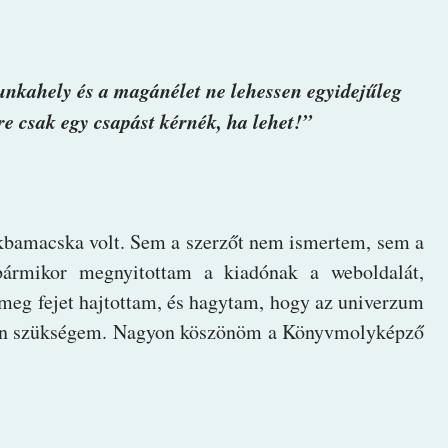
unkahely és a magánélet ne lehessen egyidejűleg
e csak egy csapást kérnék, ha lehet!”
ákbamacska volt. Sem a szerzőt nem ismertem, sem a
 bármikor megnyitottam a kiadónak a weboldalát,
meg fejet hajtottam, és hagytam, hogy az univerzum
van szükségem. Nagyon köszönöm a Könyvmolyképző