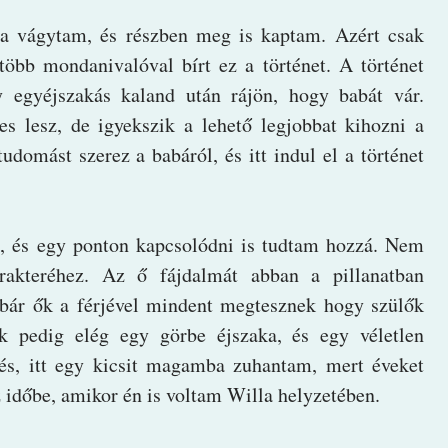
a vágytam, és részben meg is kaptam. Azért csak
öbb mondanivalóval bírt ez a történet. A történet
y egyéjszakás kaland után rájön, hogy babát vár.
es lesz, de igyekszik a lehető legjobbat kihozni a
udomást szerez a babáról, és itt indul el a történet
et, és egy ponton kapcsolódni is tudtam hozzá. Nem
akteréhez. Az ő fájdalmát abban a pillanatban
bár ők a férjével mindent megtesznek hogy szülők
ek pedig elég egy görbe éjszaka, és egy véletlen
zés, itt egy kicsit magamba zuhantam, mert éveket
 időbe, amikor én is voltam Willa helyzetében.