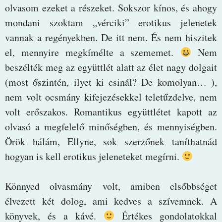
olvasom ezeket a részeket. Sokszor kínos, és ahogy
mondani szoktam „vérciki” erotikus jelenetek
vannak a regényekben. De itt nem. És nem hiszitek
el, mennyire megkímélte a szememet.
Nem
beszélték meg az együttlét alatt az élet nagy dolgait
(most őszintén, ilyet ki csinál? De komolyan… ),
nem volt ocsmány kifejezésekkel teletűzdelve, nem
volt erőszakos. Romantikus együttlétet kapott az
olvasó a megfelelő minőségben, és mennyiségben.
Örök hálám, Ellyne, sok szerzőnek taníthatnád
hogyan is kell erotikus jeleneteket megírni.
Könnyed olvasmány volt, amiben elsőbbséget
élvezett két dolog, ami kedves a szívemnek. A
könyvek, és a kávé.
Értékes gondolatokkal