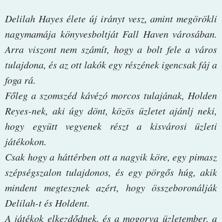
Delilah Hayes élete új irányt vesz, amint megörökli
nagymamája könyvesboltját Fall Haven városában.
Arra viszont nem számít, hogy a bolt fele a város
tulajdona, és az ott lakók egy részének igencsak fáj a
foga rá.
Főleg a szomszéd kávézó morcos tulajának, Holden
Reyes-nek, aki úgy dönt, közös üzletet ajánlj neki,
hogy együtt vegyenek részt a kisvárosi üzleti
játékokon.
Csak hogy a háttérben ott a nagyik köre, egy pimasz
szépségszalon tulajdonos, és egy pörgős húg, akik
mindent megtesznek azért, hogy összeboronálják
Delilah-t és Holdent.
A játékok elkezdődnek, és a mogorva üzletember, a