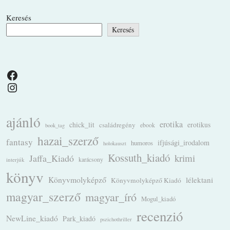
Keresés
Keresés
Facebook
Instagram
ajánló
erotika
chick_lit
családregény
erotikus
ebook
book_tag
hazai_szerző
fantasy
ifjúsági_irodalom
humoros
holokauszt
Kossuth_kiadó
krimi
Jaffa_Kiadó
karácsony
interjúk
könyv
Könyvmolyképző
lélektani
Könyvmolyképző Kiadó
magyar_szerző
magyar_író
Mogul_kiadó
recenzió
NewLine_kiadó
Park_kiadó
pszichothriller