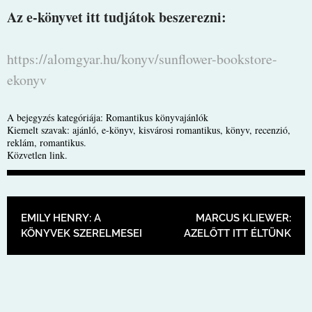
Az e-könyvet itt tudjátok beszerezni:
https://alomgyar.hu/konyv/sunflower-bookstore-
ekonyv
A bejegyzés kategóriája:
Romantikus könyvajánlók
Kiemelt szavak:
ajánló
,
e-könyv
,
kisvárosi romantikus
,
könyv
,
recenzió
,
reklám
,
romantikus
.
Közvetlen link
.
BEJEGYZÉS NAVIGÁCIÓ
EMILY HENRY: A
MARCUS KLIEWER:
KÖNYVEK SZERELMESEI
AZELŐTT ITT ÉLTÜNK