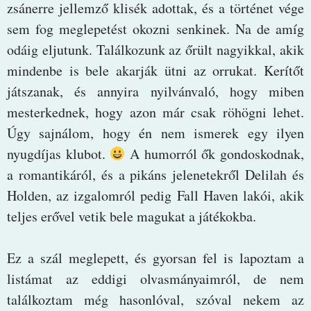
zsánerre jellemző klisék adottak, és a történet vége
sem fog meglepetést okozni senkinek. Na de amíg
odáig eljutunk. Találkozunk az őrült nagyikkal, akik
mindenbe is bele akarják ütni az orrukat. Kerítőt
játszanak, és annyira nyilvánvaló, hogy miben
mesterkednek, hogy azon már csak röhögni lehet.
Úgy sajnálom, hogy én nem ismerek egy ilyen
nyugdíjas klubot.
A humorról ők gondoskodnak,
a romantikáról, és a pikáns jelenetekről Delilah és
Holden, az izgalomról pedig Fall Haven lakói, akik
teljes erővel vetik bele magukat a játékokba.
Ez a szál meglepett, és gyorsan fel is lapoztam a
listámat az eddigi olvasmányaimról, de nem
találkoztam még hasonlóval, szóval nekem az