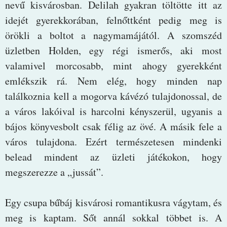
nevű kisvárosban. Delilah gyakran töltötte itt az
idejét gyerekkorában, felnőttként pedig meg is
örökli a boltot a nagymamájától. A szomszéd
üzletben Holden, egy régi ismerős, aki most
valamivel morcosabb, mint ahogy gyerekként
emlékszik rá. Nem elég, hogy minden nap
találkoznia kell a mogorva kávézó tulajdonossal, de
a város lakóival is harcolni kényszerül, ugyanis a
bájos könyvesbolt csak félig az övé. A másik fele a
város tulajdona. Ezért természetesen mindenki
belead mindent az üzleti játékokon, hogy
megszerezze a „jussát”.
Egy csupa bűbáj kisvárosi romantikusra vágytam, és
meg is kaptam. Sőt annál sokkal többet is. A