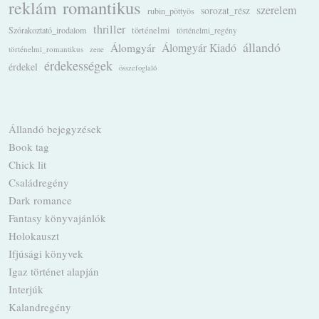
romantikus
reklám
szerelem
sorozat_rész
rubin_pöttyös
thriller
Szórakoztató_irodalom
történelmi
történelmi_regény
állandó
Álomgyár
Álomgyár Kiadó
történelmi_romantikus
zene
érdekességek
érdekel
összefoglaló
Állandó bejegyzések
Book tag
Chick lit
Családregény
Dark romance
Fantasy könyvajánlók
Holokauszt
Ifjúsági könyvek
Igaz történet alapján
Interjúk
Kalandregény