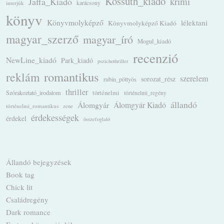
Kossuth_kiadó
krimi
Jaffa_Kiadó
karácsony
interjúk
könyv
Könyvmolyképző
lélektani
Könyvmolyképző Kiadó
magyar_szerző
magyar_író
Mogul_kiadó
recenzió
NewLine_kiadó
Park_kiadó
pszichothriller
romantikus
reklám
szerelem
sorozat_rész
rubin_pöttyös
thriller
Szórakoztató_irodalom
történelmi
történelmi_regény
állandó
Álomgyár
Álomgyár Kiadó
történelmi_romantikus
zene
érdekességek
érdekel
összefoglaló
Állandó bejegyzések
Book tag
Chick lit
Családregény
Dark romance