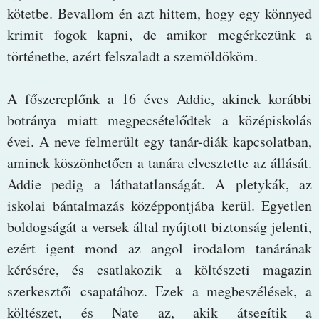
kötetbe. Bevallom én azt hittem, hogy egy könnyed
krimit fogok kapni, de amikor megérkezünk a
történetbe, azért felszaladt a szemöldököm.
A főszereplőnk a 16 éves Addie, akinek korábbi
botránya miatt megpecsételődtek a középiskolás
évei. A neve felmerült egy tanár-diák kapcsolatban,
aminek köszönhetően a tanára elvesztette az állását.
Addie pedig a láthatatlanságát. A pletykák, az
iskolai bántalmazás középpontjába kerül. Egyetlen
boldogságát a versek által nyújtott biztonság jelenti,
ezért igent mond az angol irodalom tanárának
kérésére, és csatlakozik a költészeti magazin
szerkesztői csapatához. Ezek a megbeszélések, a
költészet, és Nate az, akik átsegítik a