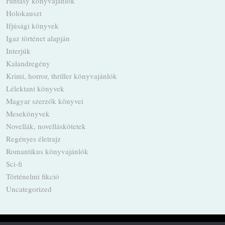
Fantasy könyvajánlók
Holokauszt
Ifjúsági könyvek
Igaz történet alapján
Interjúk
Kalandregény
Krimi, horror, thriller könyvajánlók
Lélektani könyvek
Magyar szerzők könyvei
Mesekönyvek
Novellák, novelláskötetek
Regényes életrajz
Romantikus könyvajánlók
Sci-fi
Történelmi fikció
Uncategorized