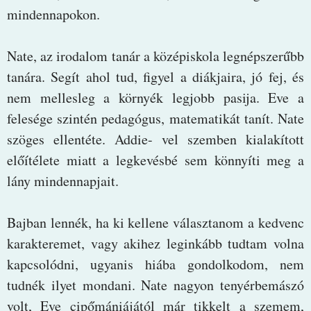
mindennapokon.
Nate, az irodalom tanár a középiskola legnépszerűbb
tanára. Segít ahol tud, figyel a diákjaira, jó fej, és
nem mellesleg a környék legjobb pasija. Eve a
felesége szintén pedagógus, matematikát tanít. Nate
szöges ellentéte. Addie- vel szemben kialakított
előítélete miatt a legkevésbé sem könnyíti meg a
lány mindennapjait.
Bajban lennék, ha ki kellene választanom a kedvenc
karakteremet, vagy akihez leginkább tudtam volna
kapcsolódni, ugyanis hiába gondolkodom, nem
tudnék ilyet mondani. Nate nagyon tenyérbemászó
volt, Eve cipőmániájától már tikkelt a szemem,