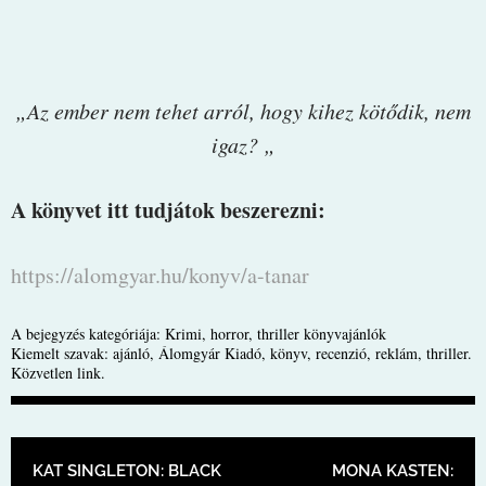
„Az ember nem tehet arról, hogy kihez kötődik, nem
igaz? „
A könyvet itt tudjátok beszerezni:
https://alomgyar.hu/konyv/a-tanar
A bejegyzés kategóriája:
Krimi, horror, thriller könyvajánlók
Kiemelt szavak:
ajánló
,
Álomgyár Kiadó
,
könyv
,
recenzió
,
reklám
,
thriller
.
Közvetlen link
.
BEJEGYZÉS NAVIGÁCIÓ
KAT SINGLETON: BLACK
MONA KASTEN: