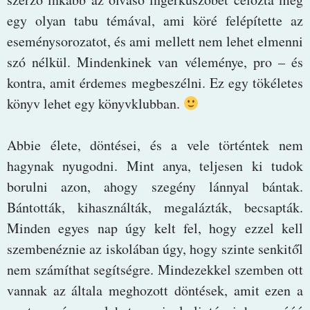
egy olyan tabu témával, ami köré felépítette az
eseménysorozatot, és ami mellett nem lehet elmenni
szó nélkül. Mindenkinek van véleménye, pro – és
kontra, amit érdemes megbeszélni. Ez egy tökéletes
könyv lehet egy könyvklubban.
Abbie élete, döntései, és a vele történtek nem
hagynak nyugodni. Mint anya, teljesen ki tudok
borulni azon, ahogy szegény lánnyal bántak.
Bántották, kihasználták, megalázták, becsapták.
Minden egyes nap úgy kelt fel, hogy ezzel kell
szembenéznie az iskolában úgy, hogy szinte senkitől
nem számíthat segítségre. Mindezekkel szemben ott
vannak az általa meghozott döntések, amit ezen a