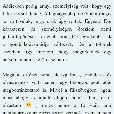
Addie-ben pedig annyi személyiség volt, hogy egy
falura is sok lenne. A legnagyobb problémám mégis
az volt velük, hogy csak úgy voltak. Egyedül Eve
karakterén és személyiségén éreztem némi
jellemfejlődést a történet során, bár leginkább csak
a gondolkodásmódja változott. De a többiek
esetében úgy éreztem, hogy megrekedtek egy
helyen, onnan se előre, se hátra.
Maga a történet nemcsak izgalmas, lendületes és
olvasmányos volt, hanem egy bizonyos pont után
megbotránkoztató is. Mivel a fülszövegben (igen,
most ahogy az ajánló elejére bemásoltam, el is
olvastam
) nincs benne a fő szál, ami
meghatározza az egész sztori gerincét, ezért én sem