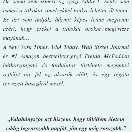
De senki sem ismeri az igazi Addie-t. Senki sem
ismeri a titkokat, amelyekkel tönkre lehetne őt tenni.
És azt sem tudják, bármit képes lenne megtenni
azért, hogy ezeket a titkokat örökre megőrizze
magának…
A New York Times, USA Today, Wall Street Journal
és #1 Amazon bestsellerszerző Freida McFadden
hátborzongató és fordulatos története megannyi
rejtélyt tár fel az olvasók előtt, és egy régóta
tervezett bosszúról mesél.
„Valahányszor azt hiszem, hogy túléltem életem
eddig legrosszabb napját, jön egy még rosszabb.”