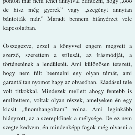
ponton már nem lehet annyival elintézni, hogy „óóó
de hisz még gyerek” vagy „szegényt annyian
bántották már.” Maradt bennem hiányérzet vele
kapcsolatban.
Összegezve, ezzel a könyvvel engem megvett a
szerző, szerettem a stílusát, az írásmódját, a
történetének a lendületét. Ami különösen tetszett,
hogy nem félt beemelni egy olyan témát, ami
garantáltan nyomot hagy az olvasóban. Ráadásul tele
volt titkokkal. Mindezek mellett ahogy fentebb is
említettem, voltak olyan részek, amelyeken én egy
kicsit „finomhangoltam” volna. Ami leginkább
hiányzott, az a szereplőinek a mélysége. De ez nem
szegte kedvem, én mindenképp fogok még olvasni a