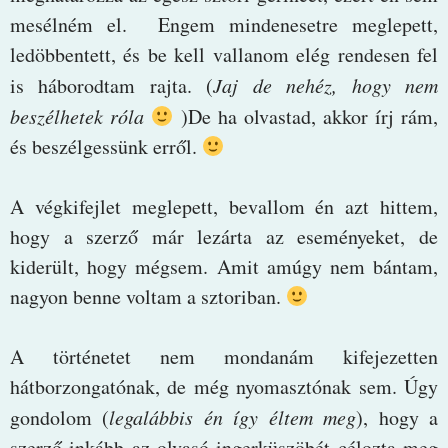
mesélném el. Engem mindenesetre meglepett,
ledöbbentett, és be kell vallanom elég rendesen fel
is háborodtam rajta. (
Jaj de nehéz, hogy nem
beszélhetek róla
)De ha olvastad, akkor írj rám,
és beszélgessünk erről.
A végkifejlet meglepett, bevallom én azt hittem,
hogy a szerző már lezárta az eseményeket, de
kiderült, hogy mégsem. Amit amúgy nem bántam,
nagyon benne voltam a sztoriban.
A történetet nem mondanám kifejezetten
hátborzongatónak, de még nyomasztónak sem. Úgy
gondolom (
legalábbis én így éltem meg
), hogy a
szerző inkább az olvasó ingerküszöbét célozta meg