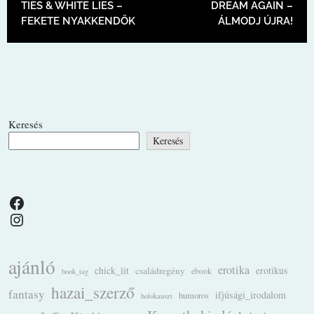
TIES & WHITE LIES –
DREAM AGAIN –
FEKETE NYAKKENDŐK
ÁLMODJ ÚJRA!
Keresés
Keresés
Facebook
Instagram
ajánló
erotika
chick_lit
családregény
erotikus
ebook
book_tag
hazai_szerző
fantasy
ifjúsági_irodalom
humoros
holokauszt