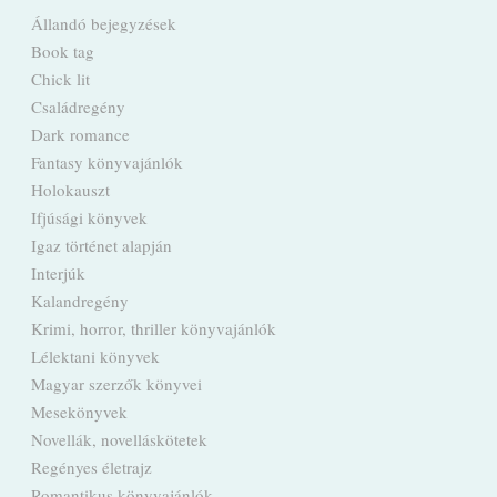
Állandó bejegyzések
Book tag
Chick lit
Családregény
Dark romance
Fantasy könyvajánlók
Holokauszt
Ifjúsági könyvek
Igaz történet alapján
Interjúk
Kalandregény
Krimi, horror, thriller könyvajánlók
Lélektani könyvek
Magyar szerzők könyvei
Mesekönyvek
Novellák, novelláskötetek
Regényes életrajz
Romantikus könyvajánlók