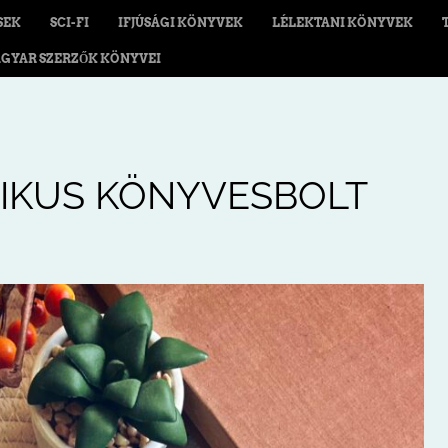
SEK
SCI-FI
IFJÚSÁGI KÖNYVEK
LÉLEKTANI KÖNYVEK
GYAR SZERZŐK KÖNYVEI
GIKUS KÖNYVESBOLT