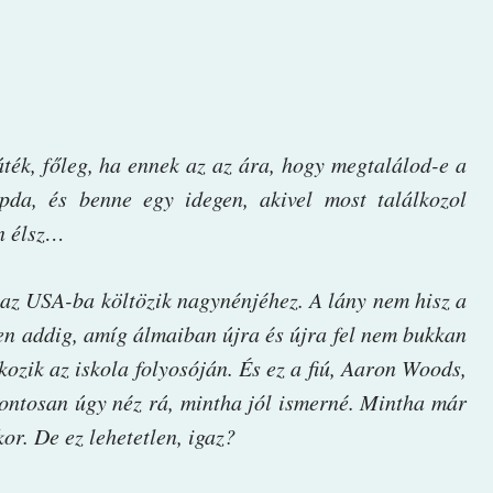
ték, főleg, ha ennek az az ára, hogy megtalálod-e a
pda, és benne egy idegen, akivel most találkozol
en élsz…
 az USA-ba költözik nagynénjéhez. A lány nem hisz a
en addig, amíg álmaiban újra és újra fel nem bukkan
kozik az iskola folyosóján. És ez a fiú, Aaron Woods,
pontosan úgy néz rá, mintha jól ismerné. Mintha már
or. De ez lehetetlen, igaz?