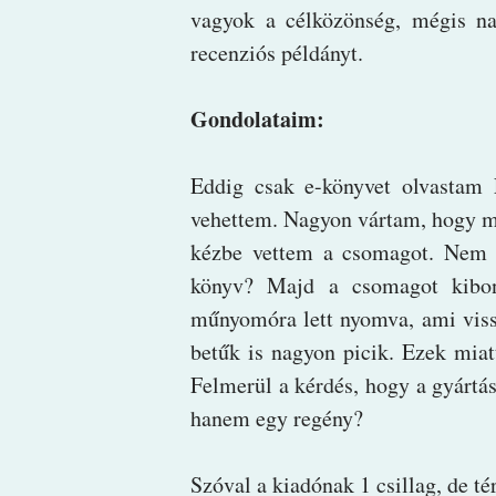
vagyok a célközönség, mégis na
recenziós példányt.
Gondolataim:
Eddig csak e-könyvet olvastam E
vehettem. Nagyon vártam, hogy me
kézbe vettem a csomagot. Nem é
könyv? Majd a csomagot kibon
műnyomóra lett nyomva, ami vissz
betűk is nagyon picik. Ezek mia
Felmerül a kérdés, hogy a gyártá
hanem egy regény?
Szóval a kiadónak 1 csillag, de té