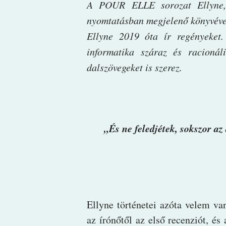
A POUR ELLE sorozat Ellyne, a
nyomtatásban megjelenő könyvével 
Ellyne 2019 óta ír regényeket.
informatika száraz és racionáli
dalszövegeket is szerez.
„És ne feledjétek, sokszor az
Ellyne történetei azóta velem v
az írónőtől az első recenziót, és