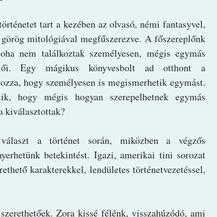
történetet tart a kezében az olvasó, némi fantasyvel,
s görög mitológiával megfűszerezve. A főszereplőnk
oha nem találkoztak személyesen, mégis egymás
plői. Egy mágikus könyvesbolt ad otthont a
 hozza, hogy személyesen is megismerhetik egymást.
tik, hogy mégis hogyan szerepelhetnek egymás
a kiválasztottak?
választ a történet során, miközben a végzős
erhetünk betekintést. Igazi, amerikai tini sorozat
rethető karakterekkel, lendületes történetvezetéssel,
 szerethetőek. Zora kissé félénk, visszahúzódó, ami