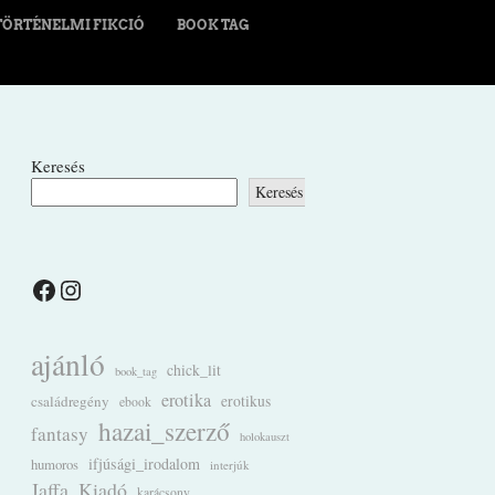
TÖRTÉNELMI FIKCIÓ
BOOK TAG
Keresés
Keresés
Facebook
Instagram
ajánló
chick_lit
book_tag
erotika
családregény
erotikus
ebook
hazai_szerző
fantasy
holokauszt
ifjúsági_irodalom
humoros
interjúk
Jaffa_Kiadó
karácsony