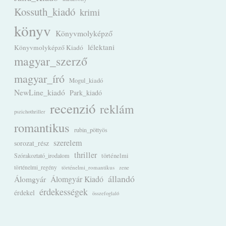
Kossuth_kiadó
krimi
könyv
Könyvmolyképző
lélektani
Könyvmolyképző Kiadó
magyar_szerző
magyar_író
Mogul_kiadó
NewLine_kiadó
Park_kiadó
recenzió
reklám
pszichothriller
romantikus
rubin_pöttyös
szerelem
sorozat_rész
thriller
Szórakoztató_irodalom
történelmi
történelmi_regény
történelmi_romantikus
zene
állandó
Álomgyár
Álomgyár Kiadó
érdekességek
érdekel
összefoglaló