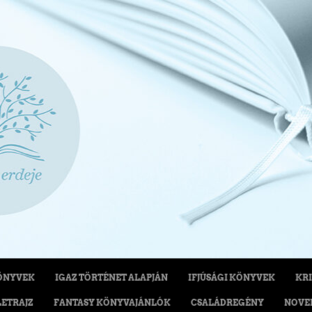
ÖNYVEK
IGAZ TÖRTÉNET ALAPJÁN
IFJÚSÁGI KÖNYVEK
KRI
LETRAJZ
FANTASY KÖNYVAJÁNLÓK
CSALÁDREGÉNY
NOVE