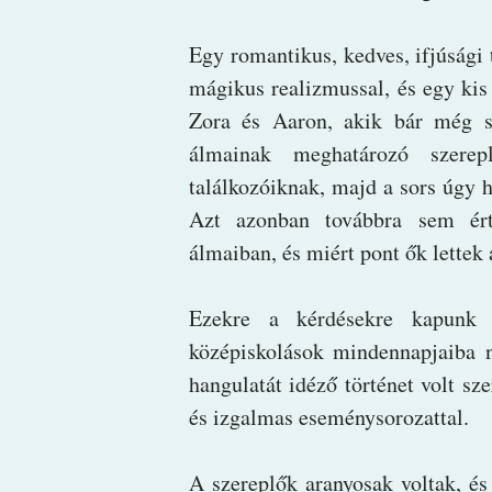
Egy romantikus, kedves, ifjúsági 
mágikus realizmussal, és egy ki
Zora és Aaron, akik bár még s
álmainak meghatározó szere
találkozóiknak, majd a sors úgy
Azt azonban továbbra sem ér
álmaiban, és miért pont ők lettek 
Ezekre a kérdésekre kapunk 
középiskolások mindennapjaiba ny
hangulatát idéző történet volt sze
és izgalmas eseménysorozattal.
A szereplők aranyosak voltak, és