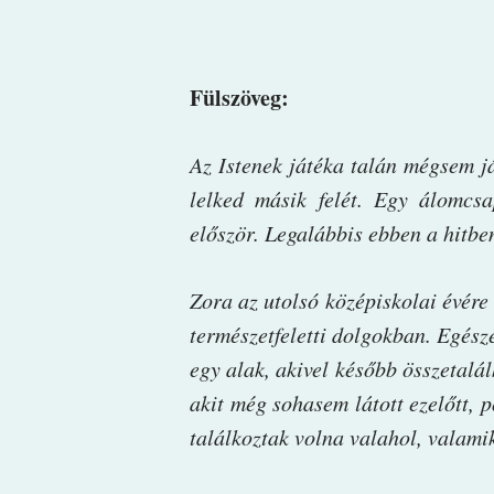
Fülszöveg:
Az Istenek játéka talán mégsem já
lelked másik felét. Egy álomcsa
először. Legalábbis ebben a hitb
Zora az utolsó középiskolai évére
természetfeletti dolgokban. Egész
egy alak, akivel később összetalál
akit még sohasem látott ezelőtt, 
találkoztak volna valahol, valamik