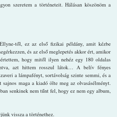
gyon szeretem a történeteit. Hálásan köszönöm a
llyne-től, ez az első fizikai példány, amit kézbe
gérkezzen, és az első meglepetés akkor ért, amikor
rtettem, hogy mitől ilyen nehéz egy 180 oldalas
tva, azt hittem rosszul látok… A belív fényes
averi a lámpafényt, sortávolság szinte semmi, és a
tt sajnos maga a kiadó ölte meg az olvasásélményt.
sban senkinek nem tűnt fel, hogy ez nem egy album,
rjünk vissza a történethez.