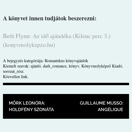
A könyvet innen tudjátok beszerezni:
Beth Flynn: Az idő ajándéka (Kilenc perc 3.)
(konyvmolykepzo.hu)
A bejegyzés kategóriája:
Romantikus könyvajánlók
Kiemelt szavak:
ajánló
,
dark_romance
,
könyv
,
Könyvmolyképző Kiadó
,
sorozat_rész
.
Közvetlen link
.
BEJEGYZÉS NAVIGÁCIÓ
MÖRK LEONÓRA:
GUILLAUME MUSSO:
HOLDFÉNY SZONÁTA
ANGÉLIQUE