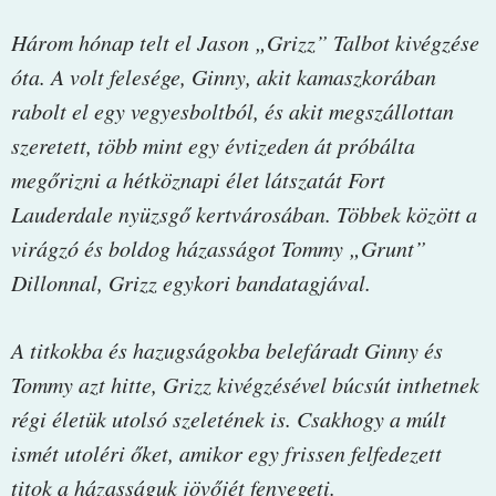
Három hónap telt el Jason „Grizz” Talbot kivégzése
óta. A volt felesége, Ginny, akit kamaszkorában
rabolt el egy vegyesboltból, és akit megszállottan
szeretett, több mint egy évtizeden át próbálta
megőrizni a hétköznapi élet látszatát Fort
Lauderdale nyüzsgő kertvárosában. Többek között a
virágzó és boldog házasságot Tommy „Grunt”
Dillonnal, Grizz egykori bandatagjával.
A titkokba és hazugságokba belefáradt Ginny és
Tommy azt hitte, Grizz kivégzésével búcsút inthetnek
régi életük utolsó szeletének is. Csakhogy a múlt
ismét utoléri őket, amikor egy frissen felfedezett
titok a házasságuk jövőjét fenyegeti.