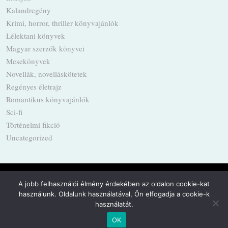
Kalandregény
Krimi, horror, thriller könyvajánlók
Lélektani könyvek
Magyar szerzők könyvei
Mesekönyvek
Novellák, novelláskötetek
Regényes életrajz
Romantikus könyvajánlók
Sci-fi
Történelmi fikció
Uncategorized
A jobb felhasználói élmény érdekében az oldalon cookie-kat
használunk. Oldalunk használatával, Ön elfogadja a cookie-k
Powered by
WordPress
·
Built with
Untitled
használatát.
OK