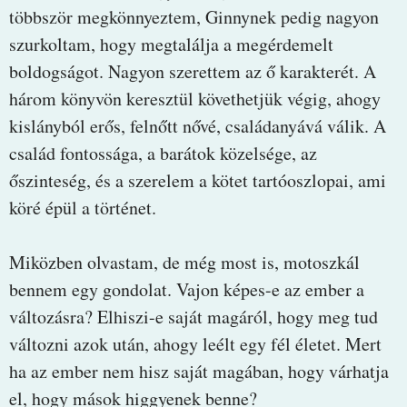
többször megkönnyeztem, Ginnynek pedig nagyon
szurkoltam, hogy megtalálja a megérdemelt
boldogságot. Nagyon szerettem az ő karakterét. A
három könyvön keresztül követhetjük végig, ahogy
kislányból erős, felnőtt nővé, családanyává válik. A
család fontossága, a barátok közelsége, az
őszinteség, és a szerelem a kötet tartóoszlopai, ami
köré épül a történet.
Miközben olvastam, de még most is, motoszkál
bennem egy gondolat. Vajon képes-e az ember a
változásra? Elhiszi-e saját magáról, hogy meg tud
változni azok után, ahogy leélt egy fél életet. Mert
ha az ember nem hisz saját magában, hogy várhatja
el, hogy mások higgyenek benne?