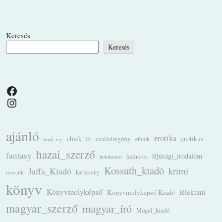
Keresés
Keresés
Facebook
Instagram
ajánló
erotika
chick_lit
családregény
erotikus
ebook
book_tag
hazai_szerző
fantasy
ifjúsági_irodalom
humoros
holokauszt
Kossuth_kiadó
krimi
Jaffa_Kiadó
karácsony
interjúk
könyv
Könyvmolyképző
lélektani
Könyvmolyképző Kiadó
magyar_szerző
magyar_író
Mogul_kiadó