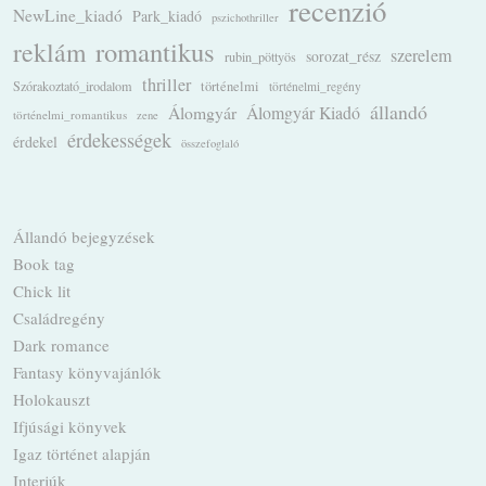
recenzió
NewLine_kiadó
Park_kiadó
pszichothriller
romantikus
reklám
szerelem
sorozat_rész
rubin_pöttyös
thriller
Szórakoztató_irodalom
történelmi
történelmi_regény
állandó
Álomgyár
Álomgyár Kiadó
történelmi_romantikus
zene
érdekességek
érdekel
összefoglaló
Állandó bejegyzések
Book tag
Chick lit
Családregény
Dark romance
Fantasy könyvajánlók
Holokauszt
Ifjúsági könyvek
Igaz történet alapján
Interjúk