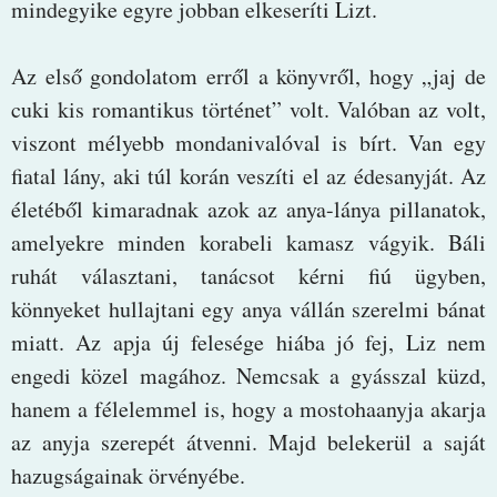
mindegyike egyre jobban elkeseríti Lizt.
Az első gondolatom erről a könyvről, hogy „jaj de
cuki kis romantikus történet” volt. Valóban az volt,
viszont mélyebb mondanivalóval is bírt. Van egy
fiatal lány, aki túl korán veszíti el az édesanyját. Az
életéből kimaradnak azok az anya-lánya pillanatok,
amelyekre minden korabeli kamasz vágyik. Báli
ruhát választani, tanácsot kérni fiú ügyben,
könnyeket hullajtani egy anya vállán szerelmi bánat
miatt. Az apja új felesége hiába jó fej, Liz nem
engedi közel magához. Nemcsak a gyásszal küzd,
hanem a félelemmel is, hogy a mostohaanyja akarja
az anyja szerepét átvenni. Majd belekerül a saját
hazugságainak örvényébe.