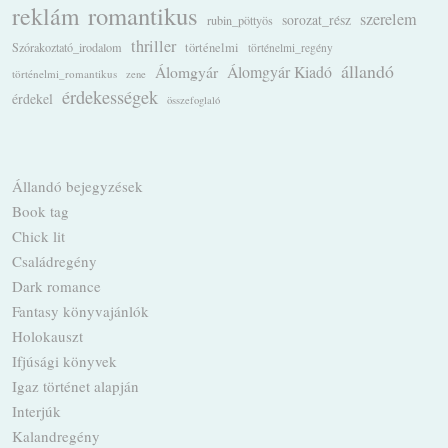
romantikus
reklám
szerelem
sorozat_rész
rubin_pöttyös
thriller
Szórakoztató_irodalom
történelmi
történelmi_regény
állandó
Álomgyár
Álomgyár Kiadó
történelmi_romantikus
zene
érdekességek
érdekel
összefoglaló
Állandó bejegyzések
Book tag
Chick lit
Családregény
Dark romance
Fantasy könyvajánlók
Holokauszt
Ifjúsági könyvek
Igaz történet alapján
Interjúk
Kalandregény