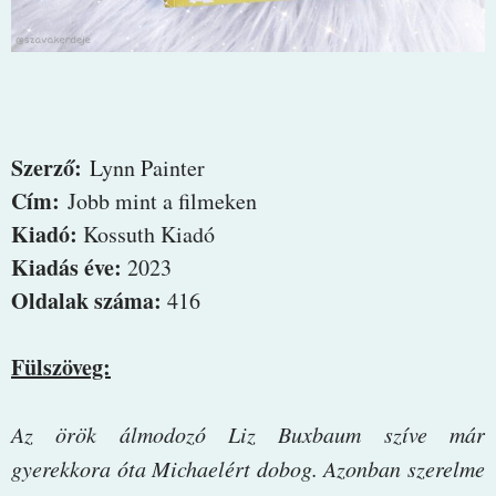
Szerző:
Lynn Painter
Cím:
Jobb mint a filmeken
Kiadó:
Kossuth Kiadó
Kiadás éve:
2023
Oldalak száma:
416
Fülszöveg:
Az ​örök álmodozó Liz Buxbaum szíve már
gyerekkora óta Michaelért dobog. Azonban szerelme