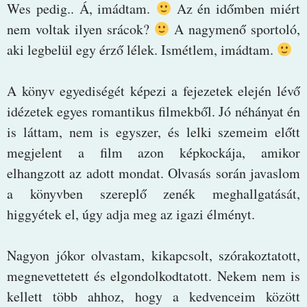
Wes pedig.. Á, imádtam.
Az én időmben miért
nem voltak ilyen srácok?
A nagymenő sportoló,
aki legbelül egy érző lélek. Ismétlem, imádtam.
A könyv egyediségét képezi a fejezetek elején lévő
idézetek egyes romantikus filmekből. Jó néhányat én
is láttam, nem is egyszer, és lelki szemeim előtt
megjelent a film azon képkockája, amikor
elhangzott az adott mondat. Olvasás során javaslom
a könyvben szereplő zenék meghallgatását,
higgyétek el, úgy adja meg az igazi élményt.
Nagyon jókor olvastam, kikapcsolt, szórakoztatott,
megnevettetett és elgondolkodtatott. Nekem nem is
kellett több ahhoz, hogy a kedvenceim között