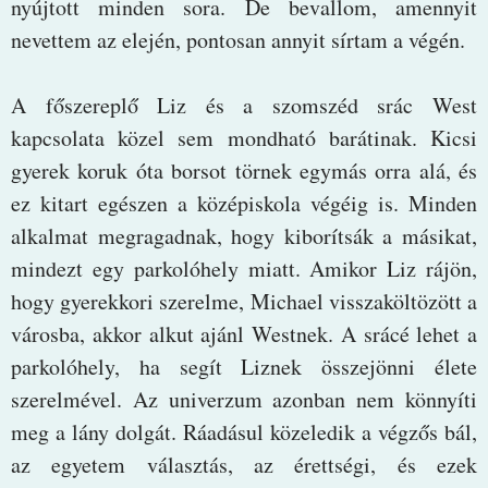
nyújtott minden sora. De bevallom, amennyit
nevettem az elején, pontosan annyit sírtam a végén.
A főszereplő Liz és a szomszéd srác West
kapcsolata közel sem mondható barátinak. Kicsi
gyerek koruk óta borsot törnek egymás orra alá, és
ez kitart egészen a középiskola végéig is. Minden
alkalmat megragadnak, hogy kiborítsák a másikat,
mindezt egy parkolóhely miatt. Amikor Liz rájön,
hogy gyerekkori szerelme, Michael visszaköltözött a
városba, akkor alkut ajánl Westnek. A srácé lehet a
parkolóhely, ha segít Liznek összejönni élete
szerelmével. Az univerzum azonban nem könnyíti
meg a lány dolgát. Ráadásul közeledik a végzős bál,
az egyetem választás, az érettségi, és ezek