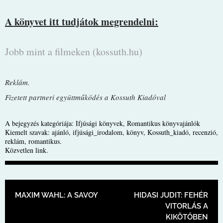
A könyvet itt tudjátok megrendelni:
Jobb mint a filmeken (kossuth.hu)
Reklám.
Fizetett partneri együttműködés a Kossuth Kiadóval
A bejegyzés kategóriája:
Ifjúsági könyvek
,
Romantikus könyvajánlók
Kiemelt szavak:
ajánló
,
ifjúsági_irodalom
,
könyv
,
Kossuth_kiadó
,
recenzió
,
reklám
,
romantikus
.
Közvetlen link
.
BEJEGYZÉS NAVIGÁCIÓ
MAXIM WAHL: A SAVOY
HIDASI JUDIT: FEHÉR
VITORLÁS A
KIKÖTŐBEN