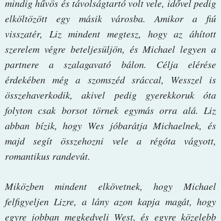
mindig hűvös és távolságtartó volt vele, idővel pedig
elköltözött egy másik városba. Amikor a fiú
visszatér, Liz mindent megtesz, hogy az áhított
szerelem végre beteljesüljön, és Michael legyen a
partnere a szalagavató bálon. Célja elérése
érdekében még a szomszéd sráccal, Wesszel is
összehaverkodik, akivel pedig gyerekkoruk óta
folyton csak borsot törnek egymás orra alá. Liz
abban bízik, hogy Wes jóbarátja Michaelnek, és
majd segít összehozni vele a régóta vágyott,
romantikus randevút.
Miközben mindent elkövetnek, hogy Michael
felfigyeljen Lizre, a lány azon kapja magát, hogy
egyre jobban megkedveli West, és egyre közelebb