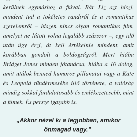
kerülnek egymáshoz a fiúval. Bár Liz azt hiszi,
mindent tud a tökéletes randiról és a romantikus
szerelemről – hiszen nincs olyan romantikus film,
amelyet ne látott volna legalább százszor –, egy idő
után úgy érzi, át kell értékelnie mindent, amit
korábban gondolt a boldogságról. Mert hiába
Bridget Jones minden jótanácsa, hiába a 10 dolog,
amit utálok benned humoros pillanatai vagy a Kate
és Leopold tündérmesébe illő története, a valóság
mindig sokkal fordulatosabb és emlékezetesebb, mint
a filmek. És persze igazabb is.
„Akkor nézel ki a legjobban, amikor
önmagad vagy.”