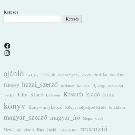
Keresés
Keresés
Facebook
Instagram
ajánló
erotika
chick_lit
családregény
erotikus
ebook
book_tag
hazai_szerző
fantasy
ifjúsági_irodalom
humoros
holokauszt
Kossuth_kiadó
krimi
Jaffa_Kiadó
karácsony
interjúk
könyv
Könyvmolyképző
lélektani
Könyvmolyképző Kiadó
magyar_szerző
magyar_író
Mogul_kiadó
recenzió
NewLine_kiadó
Park_kiadó
pszichothriller