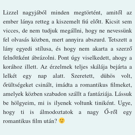
Lizzel nagyjából minden megtörtént, amitől az
ember lánya retteg a kiszemelt fiú előtt. Kicsit sem
vicces, de nem tudjuk megállni, hogy ne nevessünk
fel olvasás közben, mert annyira abszurd. Tetszett a
lány egyedi stílusa, és hogy nem akarta a szerző
felnőttként ábrázolni. Pont úgy viselkedett, ahogy a
korához illett. Az érzelmek teljes skálája bejárta a
lelkét egy nap alatt. Szeretett, dühös volt,
őrültségeket csinált, imádta a romantikus filmeket,
amelyek közben szabadon szállt a fantáziája. Lássuk
be hölgyeim, mi is ilyenek voltunk tiniként. Ugye,
hogy ti is álmodoztatok a nagy Ő-ről egy
romantikus film után?