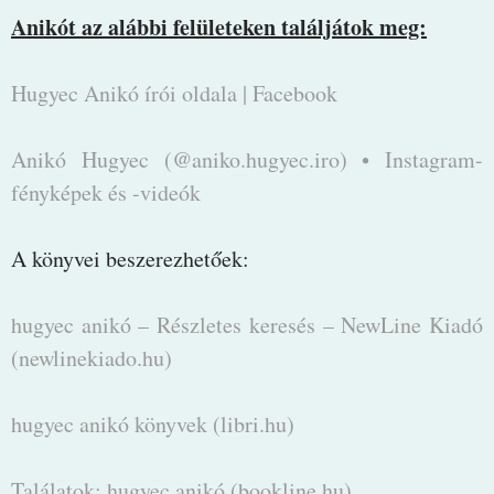
Anikót az alábbi felületeken találjátok meg:
Hugyec Anikó írói oldala | Facebook
Anikó Hugyec (@aniko.hugyec.iro) • Instagram-
fényképek és -videók
A könyvei beszerezhetőek:
hugyec anikó – Részletes keresés – NewLine Kiadó
(newlinekiado.hu)
hugyec anikó könyvek (libri.hu)
Találatok: hugyec anikó (bookline.hu)