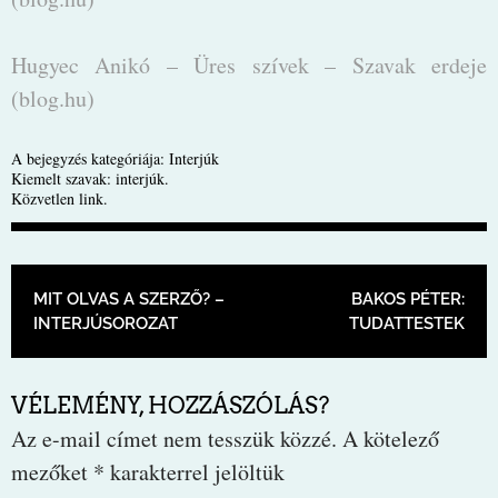
Hugyec Anikó – Üres szívek – Szavak erdeje
(blog.hu)
A bejegyzés kategóriája:
Interjúk
Kiemelt szavak:
interjúk
.
Közvetlen link
.
BEJEGYZÉS NAVIGÁCIÓ
MIT OLVAS A SZERZŐ? –
BAKOS PÉTER:
INTERJÚSOROZAT
TUDATTESTEK
VÉLEMÉNY, HOZZÁSZÓLÁS?
Az e-mail címet nem tesszük közzé.
A kötelező
mezőket
*
karakterrel jelöltük