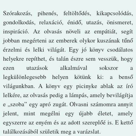
Szórakozás, pihenés, feltöltődés, kikapcsolódás,
gondolkodás, relaxáció, énidő, utazás, önismeret,
inspiráció. Az olvasás növeli az empátiát, segít
jobban megérteni az emberek olykor kuszának tűnő
érzelmi és lelki világát. Egy jó könyv csodálatos
helyekre repíthet, és talán észre sem vesszük, hogy
ezen utazások alkalmával sokszor a
legkülönlegesebb helyen kötünk ki: a benső
világunkban. A könyv egy picinyke ablak az író
lelkére, az olvasás pedig a lámpás, amely bevilágítja
e „szoba” egy apró zugát. Olvasni számomra annyit
jelent, mint megélni egy újabb életet, amely
egyszerre az enyém és az adott szereplőé is. E kettő
találkozásából születik meg a varázslat.