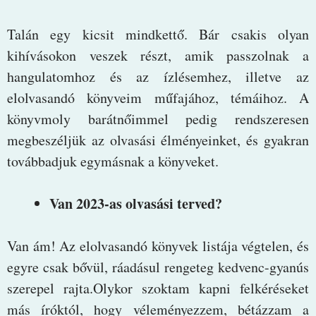
Talán egy kicsit mindkettő. Bár csakis olyan
kihívásokon veszek részt, amik passzolnak a
hangulatomhoz és az ízlésemhez, illetve az
elolvasandó könyveim műfajához, témáihoz. A
könyvmoly barátnőimmel pedig rendszeresen
megbeszéljük az olvasási élményeinket, és gyakran
továbbadjuk egymásnak a könyveket.
Van 2023-as olvasási terved?
Van ám! Az elolvasandó könyvek listája végtelen, és
egyre csak bővül, ráadásul rengeteg kedvenc-gyanús
szerepel rajta.Olykor szoktam kapni felkéréseket
más íróktól, hogy véleményezzem, bétázzam a