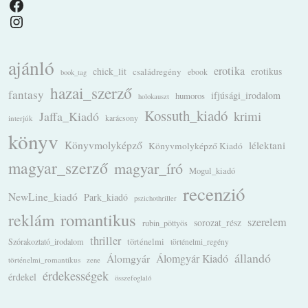
Facebook
Instagram
ajánló
erotika
chick_lit
családregény
erotikus
ebook
book_tag
hazai_szerző
fantasy
ifjúsági_irodalom
humoros
holokauszt
Kossuth_kiadó
krimi
Jaffa_Kiadó
karácsony
interjúk
könyv
Könyvmolyképző
lélektani
Könyvmolyképző Kiadó
magyar_szerző
magyar_író
Mogul_kiadó
recenzió
NewLine_kiadó
Park_kiadó
pszichothriller
romantikus
reklám
szerelem
sorozat_rész
rubin_pöttyös
thriller
Szórakoztató_irodalom
történelmi
történelmi_regény
állandó
Álomgyár
Álomgyár Kiadó
történelmi_romantikus
zene
érdekességek
érdekel
összefoglaló