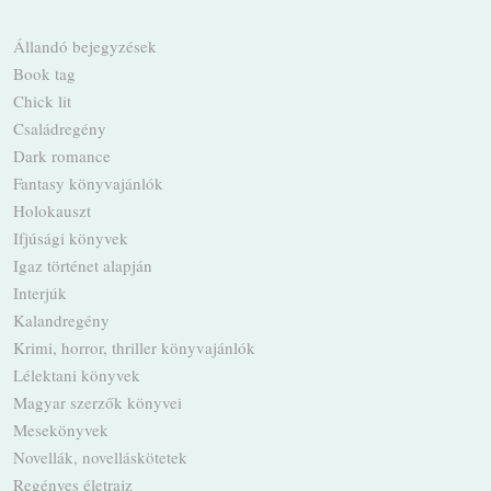
Állandó bejegyzések
Book tag
Chick lit
Családregény
Dark romance
Fantasy könyvajánlók
Holokauszt
Ifjúsági könyvek
Igaz történet alapján
Interjúk
Kalandregény
Krimi, horror, thriller könyvajánlók
Lélektani könyvek
Magyar szerzők könyvei
Mesekönyvek
Novellák, novelláskötetek
Regényes életrajz