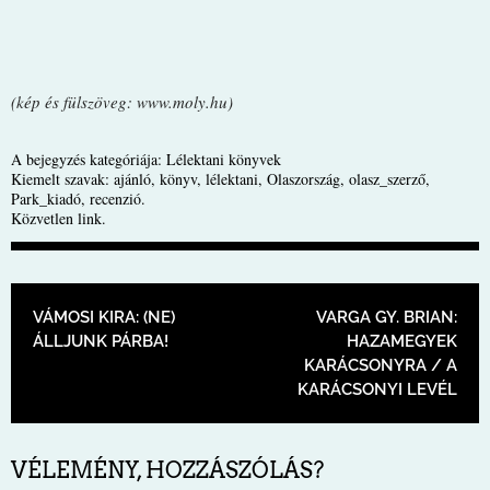
(kép és fülszöveg: www.moly.hu)
A bejegyzés kategóriája:
Lélektani könyvek
Kiemelt szavak:
ajánló
,
könyv
,
lélektani
,
Olaszország
,
olasz_szerző
,
Park_kiadó
,
recenzió
.
Közvetlen link
.
BEJEGYZÉS NAVIGÁCIÓ
VÁMOSI KIRA: (NE)
VARGA GY. BRIAN:
ÁLLJUNK PÁRBA!
HAZAMEGYEK
KARÁCSONYRA / A
KARÁCSONYI LEVÉL
VÉLEMÉNY, HOZZÁSZÓLÁS?