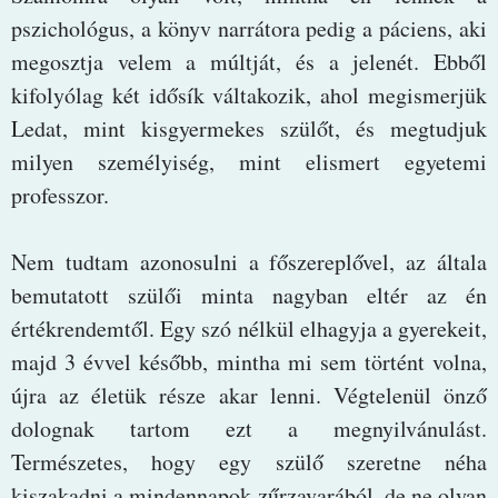
pszichológus, a könyv narrátora pedig a páciens, aki
megosztja velem a múltját, és a jelenét. Ebből
kifolyólag két idősík váltakozik, ahol megismerjük
Ledat, mint kisgyermekes szülőt, és megtudjuk
milyen személyiség, mint elismert egyetemi
professzor.
Nem tudtam azonosulni a főszereplővel, az általa
bemutatott szülői minta nagyban eltér az én
értékrendemtől. Egy szó nélkül elhagyja a gyerekeit,
majd 3 évvel később, mintha mi sem történt volna,
újra az életük része akar lenni. Végtelenül önző
dolognak tartom ezt a megnyilvánulást.
Természetes, hogy egy szülő szeretne néha
kiszakadni a mindennapok zűrzavarából, de ne olyan