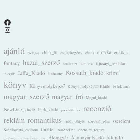
Facebook
Instagram
ajánló
erotika
chick_lit
családregény
erotikus
ebook
book_tag
hazai_szerző
fantasy
ifjúsági_irodalom
humoros
holokauszt
Kossuth_kiadó
krimi
Jaffa_Kiadó
karácsony
interjúk
könyv
Könyvmolyképző
lélektani
Könyvmolyképző Kiadó
magyar_szerző
magyar_író
Mogul_kiadó
recenzió
NewLine_kiadó
Park_kiadó
pszichothriller
romantikus
reklám
szerelem
sorozat_rész
rubin_pöttyös
thriller
Szórakoztató_irodalom
történelmi
történelmi_regény
állandó
Álomgyár
Álomgyár Kiadó
történelmi_romantikus
zene