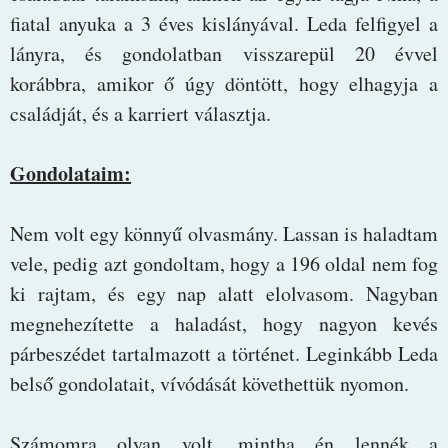
fiatal anyuka a 3 éves kislányával. Leda felfigyel a
lányra, és gondolatban visszarepül 20 évvel
korábbra, amikor ő úgy döntött, hogy elhagyja a
családját, és a karriert választja.
Gondolataim:
Nem volt egy könnyű olvasmány. Lassan is haladtam
vele, pedig azt gondoltam, hogy a 196 oldal nem fog
ki rajtam, és egy nap alatt elolvasom. Nagyban
megnehezítette a haladást, hogy nagyon kevés
párbeszédet tartalmazott a történet. Leginkább Leda
belső gondolatait, vívódását követhettük nyomon.
Számomra olyan volt, mintha én lennék a