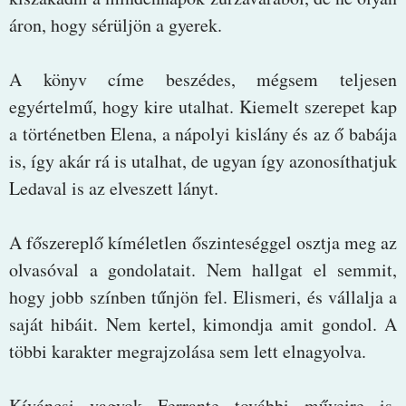
áron, hogy sérüljön a gyerek.
A könyv címe beszédes, mégsem teljesen
egyértelmű, hogy kire utalhat. Kiemelt szerepet kap
a történetben Elena, a nápolyi kislány és az ő babája
is, így akár rá is utalhat, de ugyan így azonosíthatjuk
Ledaval is az elveszett lányt.
A főszereplő kíméletlen őszinteséggel osztja meg az
olvasóval a gondolatait. Nem hallgat el semmit,
hogy jobb színben tűnjön fel. Elismeri, és vállalja a
saját hibáit. Nem kertel, kimondja amit gondol. A
többi karakter megrajzolása sem lett elnagyolva.
Kíváncsi vagyok Ferrante további műveire is,