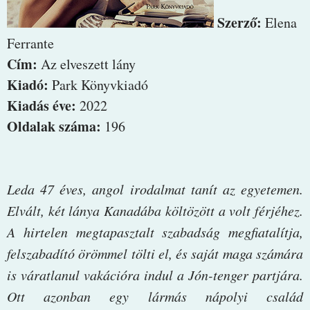
Szerző:
Elena
Ferrante
Cím:
Az elveszett lány
Kiadó:
Park Könyvkiadó
Kiadás éve:
2022
Oldalak száma:
196
Leda 47 éves, angol irodalmat tanít az egyetemen.
Elvált, két lánya Kanadába költözött a volt férjéhez.
A hirtelen megtapasztalt szabadság megfiatalítja,
felszabadító örömmel tölti el, és saját maga számára
is váratlanul vakációra indul a Jón-tenger partjára.
Ott azonban egy lármás nápolyi család