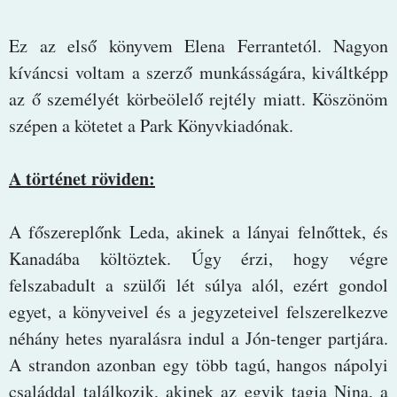
Ez az első könyvem Elena Ferrantetól. Nagyon
kíváncsi voltam a szerző munkásságára, kiváltképp
az ő személyét körbeölelő rejtély miatt. Köszönöm
szépen a kötetet a Park Könyvkiadónak.
A történet röviden:
A főszereplőnk Leda, akinek a lányai felnőttek, és
Kanadába költöztek. Úgy érzi, hogy végre
felszabadult a szülői lét súlya alól, ezért gondol
egyet, a könyveivel és a jegyzeteivel felszerelkezve
néhány hetes nyaralásra indul a Jón-tenger partjára.
A strandon azonban egy több tagú, hangos nápolyi
családdal találkozik, akinek az egyik tagja Nina, a