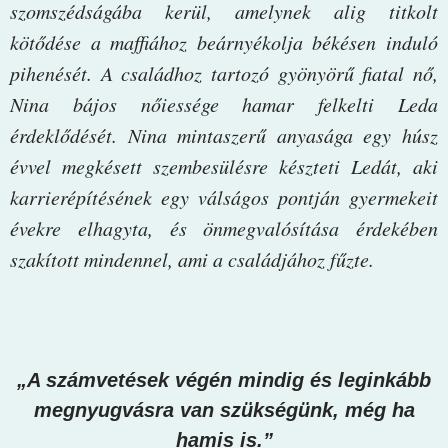
szomszédságába kerül, amelynek alig titkolt
kötődése a maffiához beárnyékolja békésen induló
pihenését. A családhoz tartozó gyönyörű fiatal nő,
Nina bájos nőiessége hamar felkelti Leda
érdeklődését. Nina mintaszerű anyasága egy húsz
évvel megkésett szembesülésre készteti Ledát, aki
karrierépítésének egy válságos pontján gyermekeit
évekre elhagyta, és önmegvalósítása érdekében
szakított mindennel, ami a családjához fűzte.
„A számvetések végén mindig és leginkább
megnyugvásra van szükségünk, még ha
hamis is.”