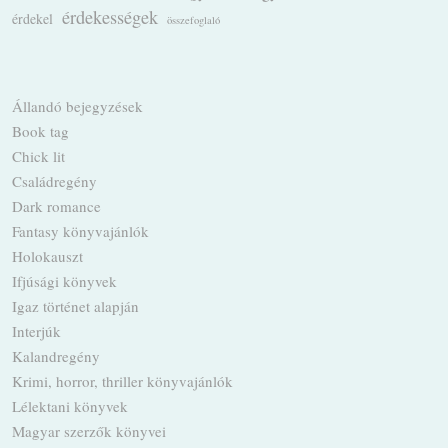
érdekességek
érdekel
összefoglaló
Állandó bejegyzések
Book tag
Chick lit
Családregény
Dark romance
Fantasy könyvajánlók
Holokauszt
Ifjúsági könyvek
Igaz történet alapján
Interjúk
Kalandregény
Krimi, horror, thriller könyvajánlók
Lélektani könyvek
Magyar szerzők könyvei