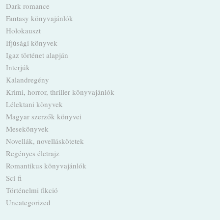
Dark romance
Fantasy könyvajánlók
Holokauszt
Ifjúsági könyvek
Igaz történet alapján
Interjúk
Kalandregény
Krimi, horror, thriller könyvajánlók
Lélektani könyvek
Magyar szerzők könyvei
Mesekönyvek
Novellák, novelláskötetek
Regényes életrajz
Romantikus könyvajánlók
Sci-fi
Történelmi fikció
Uncategorized