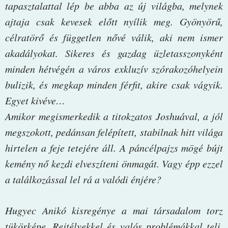
tapasztalattal lép be abba az új világba, melynek
ajtaja csak kevesek előtt nyílik meg. Gyönyörű,
célratörő és független nővé válik, aki nem ismer
akadályokat. Sikeres és gazdag üzletasszonyként
minden hétvégén a város exkluzív szórakozóhelyein
bulizik, és megkap minden férfit, akire csak vágyik.
Egyet kivéve…
Amikor megismerkedik a titokzatos Joshuával, a jól
megszokott, pedánsan felépített, stabilnak hitt világa
hirtelen a feje tetejére áll. A páncélpajzs mögé bújt
kemény nő kezdi elveszíteni önmagát. Vagy épp ezzel
a találkozással lel rá a valódi énjére?
Hugyec Anikó kisregénye a mai társadalom torz
tükörképe. Rejtélyekkel és valós problémákkal teli,