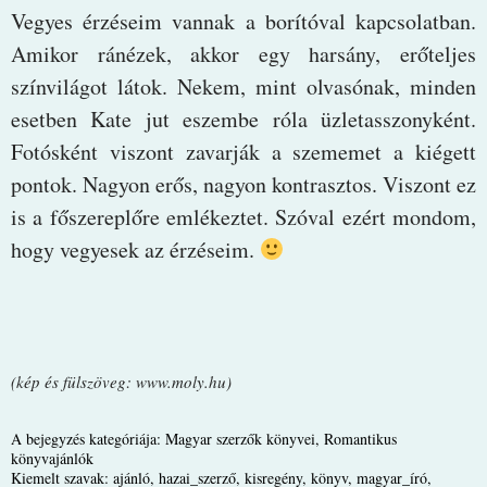
Vegyes érzéseim vannak a borítóval kapcsolatban.
Amikor ránézek, akkor egy harsány, erőteljes
színvilágot látok. Nekem, mint olvasónak, minden
esetben Kate jut eszembe róla üzletasszonyként.
Fotósként viszont zavarják a szememet a kiégett
pontok. Nagyon erős, nagyon kontrasztos. Viszont ez
is a főszereplőre emlékeztet. Szóval ezért mondom,
hogy vegyesek az érzéseim.
(kép és fülszöveg: www.moly.hu)
A bejegyzés kategóriája:
Magyar szerzők könyvei
,
Romantikus
könyvajánlók
Kiemelt szavak:
ajánló
,
hazai_szerző
,
kisregény
,
könyv
,
magyar_író
,