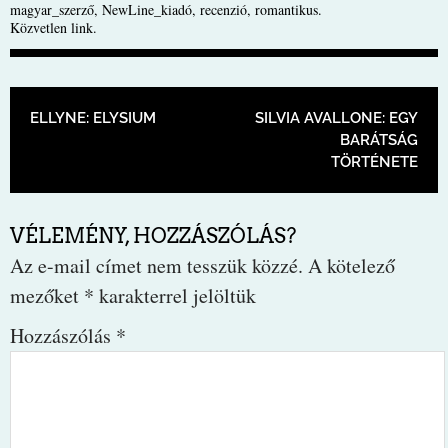
magyar_szerző
,
NewLine_kiadó
,
recenzió
,
romantikus
.
Közvetlen link
.
BEJEGYZÉS NAVIGÁCIÓ
ELLYNE: ELYSIUM
SILVIA AVALLONE: EGY
BARÁTSÁG
TÖRTÉNETE
VÉLEMÉNY, HOZZÁSZÓLÁS?
Az e-mail címet nem tesszük közzé.
A kötelező
mezőket
*
karakterrel jelöltük
Hozzászólás
*