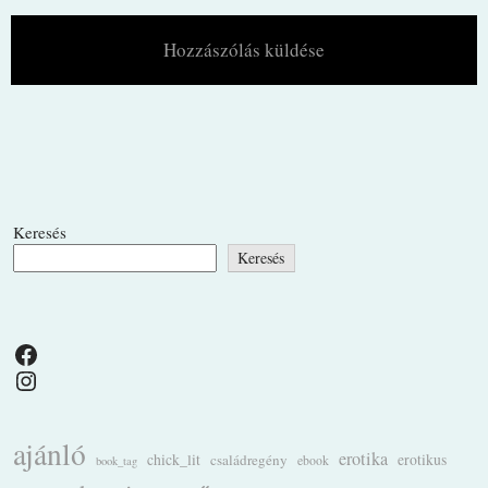
Keresés
Keresés
Facebook
Instagram
ajánló
erotika
chick_lit
családregény
erotikus
ebook
book_tag