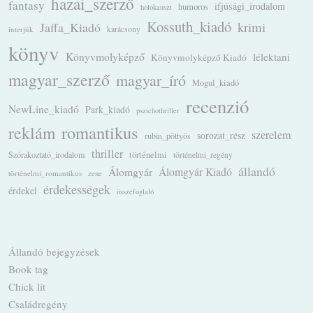
hazai_szerző
fantasy
ifjúsági_irodalom
humoros
holokauszt
Kossuth_kiadó
krimi
Jaffa_Kiadó
karácsony
interjúk
könyv
Könyvmolyképző
lélektani
Könyvmolyképző Kiadó
magyar_szerző
magyar_író
Mogul_kiadó
recenzió
NewLine_kiadó
Park_kiadó
pszichothriller
romantikus
reklám
szerelem
sorozat_rész
rubin_pöttyös
thriller
Szórakoztató_irodalom
történelmi
történelmi_regény
állandó
Álomgyár
Álomgyár Kiadó
történelmi_romantikus
zene
érdekességek
érdekel
összefoglaló
Állandó bejegyzések
Book tag
Chick lit
Családregény