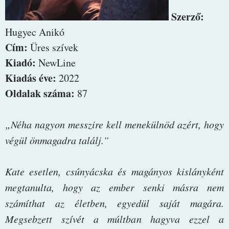
Szerző:
Hugyec Anikó
Cím:
Üres szívek
Kiadó:
NewLine
Kiadás éve:
2022
Oldalak száma:
87
„Néha ​nagyon messzire kell menekülnöd azért, hogy
végül önmagadra találj.”
Kate esetlen, csúnyácska és magányos kislányként
megtanulta, hogy az ember senki másra nem
számíthat az életben, egyedül saját magára.
Megsebzett szívét a múltban hagyva ezzel a