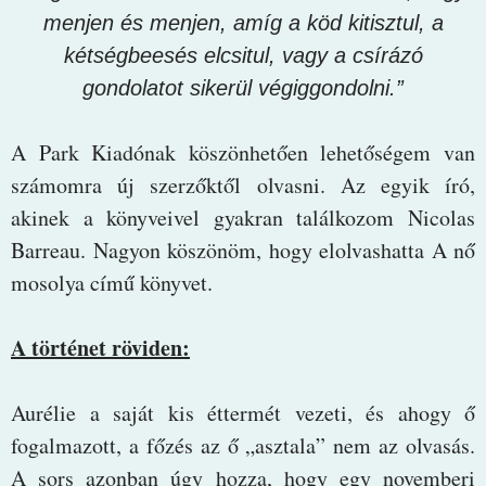
menjen és menjen, amíg a köd kitisztul, a
kétségbeesés elcsitul, vagy a csírázó
gondolatot sikerül végiggondolni.”
A Park Kiadónak köszönhetően lehetőségem van
számomra új szerzőktől olvasni. Az egyik író,
akinek a könyveivel gyakran találkozom Nicolas
Barreau. Nagyon köszönöm, hogy elolvashatta A nő
mosolya című könyvet.
A történet röviden:
Aurélie a saját kis éttermét vezeti, és ahogy ő
fogalmazott, a főzés az ő „asztala” nem az olvasás.
A sors azonban úgy hozza, hogy egy novemberi