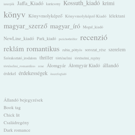
Kossuth_kiadó
krimi
Jaffa_Kiadó
karácsony
interjúk
könyv
Könyvmolyképző
lélektani
Könyvmolyképző Kiadó
magyar_szerző
magyar_író
Mogul_kiadó
recenzió
NewLine_kiadó
Park_kiadó
pszichothriller
romantikus
reklám
szerelem
sorozat_rész
rubin_pöttyös
thriller
Szórakoztató_irodalom
történelmi
történelmi_regény
állandó
Álomgyár
Álomgyár Kiadó
történelmi_romantikus
zene
érdekességek
érdekel
összefoglaló
Állandó bejegyzések
Book tag
Chick lit
Családregény
Dark romance