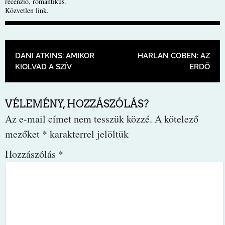
recenzió
,
romantikus
.
Közvetlen link
.
BEJEGYZÉS NAVIGÁCIÓ
DANI ATKINS: AMIKOR
HARLAN COBEN: AZ
KIOLVAD A SZÍV
ERDŐ
VÉLEMÉNY, HOZZÁSZÓLÁS?
Az e-mail címet nem tesszük közzé.
A kötelező
mezőket
*
karakterrel jelöltük
Hozzászólás
*