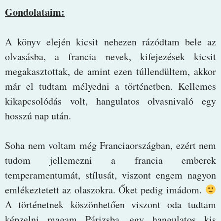
Gondolataim:
A könyv elején kicsit nehezen rázódtam bele az
olvasásba, a francia nevek, kifejezések kicsit
megakasztottak, de amint ezen túllendültem, akkor
már el tudtam mélyedni a történetben. Kellemes
kikapcsolódás volt, hangulatos olvasnivaló egy
hosszú nap után.
Soha nem voltam még Franciaországban, ezért nem
tudom jellemezni a francia emberek
temperamentumát, stílusát, viszont engem nagyon
emlékeztetett az olaszokra. Őket pedig imádom.
A történetnek köszönhetően viszont oda tudtam
képzelni magam Párizsba, egy hangulatos kis