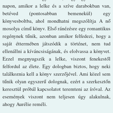
napon, amikor a lelke és a szíve darabokban van,
betéved (pontosabban bemenekül) egy
könyvesboltba, ahol mondhatni megszólítja A nő
mosolya című könyv. Első ránézésre egy romantikus
regénynek tűnik, azonban amikor felfedezi, hogy a
saját éttermében játszódik a történet, nem tud
ellenállni a kíváncsiságának, és elolvassa a könyvet.
Ezzel megnyugszik a lelke, viszont fenekestől
felfordul az élete. Egy dologban biztos, hogy neki
találkoznia kell a könyv szerzőjével. Ami közel sem
tűnik olyan egyszerű dolognak, ezért a szerkesztőn
keresztül próbál kapcsolatot teremteni az íróval. Az
események viszont nem teljesen úgy alakulnak,
ahogy Aurélie reméli.