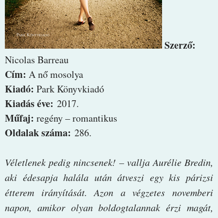
Szerző:
Nicolas Barreau
Cím:
A nő mosolya
Kiadó:
Park Könyvkiadó
Kiadás éve:
2017.
Műfaj:
regény – romantikus
Oldalak száma:
286.
Véletlenek pedig nincsenek! – vallja Aurélie Bredin,
aki édesapja halála után átveszi egy kis párizsi
étterem irányítását. Azon a végzetes novemberi
napon, amikor olyan boldogtalannak érzi magát,