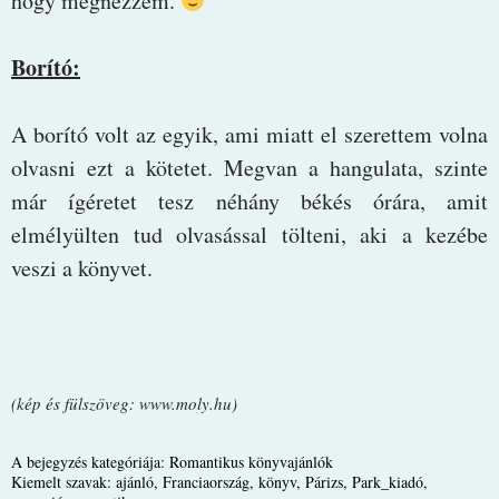
hogy megnézzem.
Borító:
A borító volt az egyik, ami miatt el szerettem volna
olvasni ezt a kötetet. Megvan a hangulata, szinte
már ígéretet tesz néhány békés órára, amit
elmélyülten tud olvasással tölteni, aki a kezébe
veszi a könyvet.
(kép és fülszöveg: www.moly.hu)
A bejegyzés kategóriája:
Romantikus könyvajánlók
Kiemelt szavak:
ajánló
,
Franciaország
,
könyv
,
Párizs
,
Park_kiadó
,