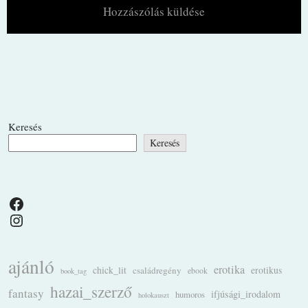
Keresés
Keresés
Facebook
Instagram
ajánló
erotika
chick_lit
családregény
erotikus
ebook
book_tag
hazai_szerző
fantasy
ifjúsági_irodalom
humoros
holokauszt