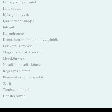
Fantasy könyvajánlók
Holokauszt
Ifjúsági könyvek
Igaz történet alapján
Interjúk
Kalandregény
Krimi, horror, thriller könyvajánlók
Lélektani könyvek
Magyar szerzők könyvei
Mesekönyvek
Novellák, novelláskötetek
Regényes életrajz
Romantikus könyvajánlók
Sci-fi
Történelmi fikció
Uncategorized