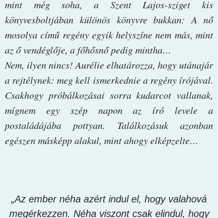
mint még soha, a Szent Lajos-sziget kis
könyvesboltjában különös könyvre bukkan: A nő
mosolya című regény egyik helyszíne nem más, mint
az ő vendéglője, a főhősnő pedig mintha…
Nem, ilyen nincs! Aurélie elhatározza, hogy utánajár
a rejtélynek: meg kell ismerkednie a regény írójával.
Csakhogy próbálkozásai sorra kudarcot vallanak,
mígnem egy szép napon az író levele a
postaládájába pottyan. Találkozásuk azonban
egészen másképp alakul, mint ahogy elképzelte…
„Az ember néha azért indul el, hogy valahová
megérkezzen. Néha viszont csak elindul, hogy