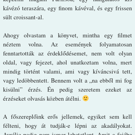
kávézó teraszára, egy finom kávéval, és egy frissen
sült croissant-al.
Ahogy olvastam a könyvet, mintha egy filmet
néztem volna. Az események folyamatosan
fenntartották az érdeklődésemet, nem volt olyan
oldal, vagy fejezet, ahol unatkoztam volna, mert
mindig történt valami, ami vagy kíváncsivá tett,
vagy ledöbbentett. Bennem volt a „na ebből mi fog
kisülni” érzés. Én pedig szeretem ezeket az
érzéseket olvasás közben átélni.
A főszereplőink erős jellemek, egyiket sem kell
félteni, hogy át tudják-e lépni az akadályokat.
Aurélie pedig nem ismer lehetetlent. Amit a fejébe