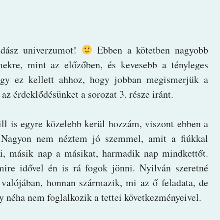
dász univerzumot!
Ebben a kötetben nagyobb
mekre, mint az előzőben, és kevesebb a tényleges
gy ez kellett ahhoz, hogy jobban megismerjük a
 az érdeklődésünket a sorozat 3. része iránt.
ll is egyre közelebb kerül hozzám, viszont ebben a
. Nagyon nem néztem jó szemmel, amit a fiúkkal
eti, másik nap a másikat, harmadik nap mindkettőt.
re idővel én is rá fogok jönni. Nyilván szeretné
 valójában, honnan származik, mi az ő feladata, de
 néha nem foglalkozik a tettei következményeivel.