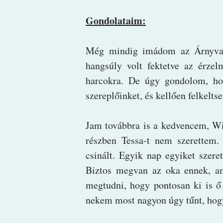
Gondolataim:
Még mindig imádom az Árnyva
hangsúly volt fektetve az érzel
harcokra. De úgy gondolom, ho
szereplőinket, és kellően felkeltse
Jam továbbra is a kedvencem, Wi
részben Tessa-t nem szerettem
csinált. Egyik nap egyiket szer
Biztos megvan az oka ennek, ami
megtudni, hogy pontosan ki is ő
nekem most nagyon úgy tűnt, hogy