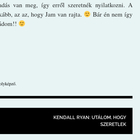
dás van meg, így erről szeretnék nyilatkozni. A
nkább, az az, hogy Jam van rajta.
Bár én nem így
mádom!!
lyképző
.
CIÓ
KENDALL RYAN: UTÁLOM, HOGY
SZERETLEK