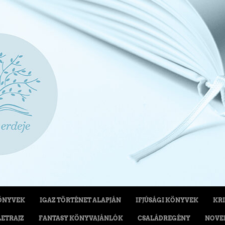
ÖNYVEK
IGAZ TÖRTÉNET ALAPJÁN
IFJÚSÁGI KÖNYVEK
KRI
LETRAJZ
FANTASY KÖNYVAJÁNLÓK
CSALÁDREGÉNY
NOVE