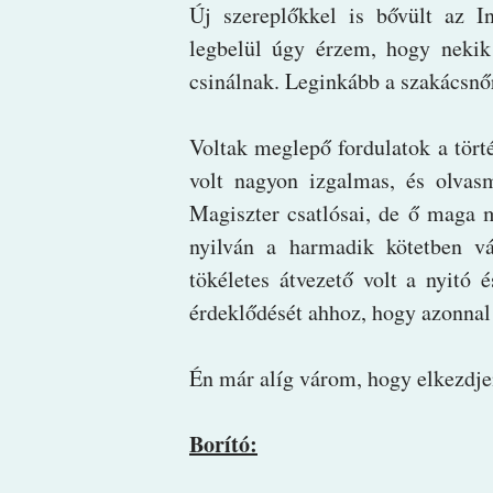
Új szereplőkkel is bővült az 
legbelül úgy érzem, hogy nekik 
csinálnak. Leginkább a szakácsnő
Voltak meglepő fordulatok a tört
volt nagyon izgalmas, és olvas
Magiszter csatlósai, de ő maga 
nyilván a harmadik kötetben v
tökéletes átvezető volt a nyitó é
érdeklődését ahhoz, hogy azonnal
Én már alíg várom, hogy elkezdj
Borító: