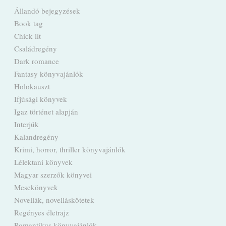
Állandó bejegyzések
Book tag
Chick lit
Családregény
Dark romance
Fantasy könyvajánlók
Holokauszt
Ifjúsági könyvek
Igaz történet alapján
Interjúk
Kalandregény
Krimi, horror, thriller könyvajánlók
Lélektani könyvek
Magyar szerzők könyvei
Mesekönyvek
Novellák, novelláskötetek
Regényes életrajz
Romantikus könyvajánlók