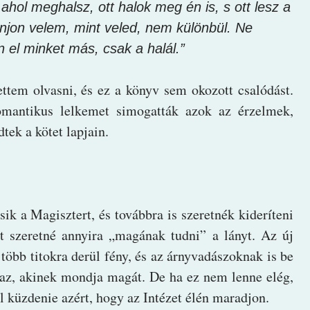
ahol meghalsz, ott halok meg én is, s ott lesz a
njon velem, mint veled, nem különbül. Ne
 el minket más, csak a halál.”
ettem olvasni, és ez a könyv sem okozott csalódást.
mantikus lelkemet simogatták azok az érzelmek,
ek a kötet lapjain.
ik a Magisztert, és továbbra is szeretnék kideríteni
t szeretné annyira „magának tudni” a lányt. Az új
öbb titokra derül fény, és az árnyvadászoknak is be
 az, akinek mondja magát. De ha ez nem lenne elég,
l küzdenie azért, hogy az Intézet élén maradjon.