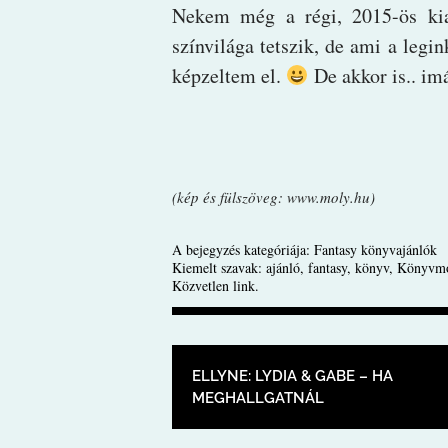
Nekem még a régi, 2015-ös kia
színvilága tetszik, de ami a legi
képzeltem el.
De akkor is.. i
(kép és fülszöveg: www.moly.hu)
A bejegyzés kategóriája:
Fantasy könyvajánlók
Kiemelt szavak:
ajánló
,
fantasy
,
könyv
,
Könyvmo
Közvetlen link
.
BEJEGYZÉS NAVIGÁ
ELLYNE: LYDIA & GABE – HA
MEGHALLGATNÁL