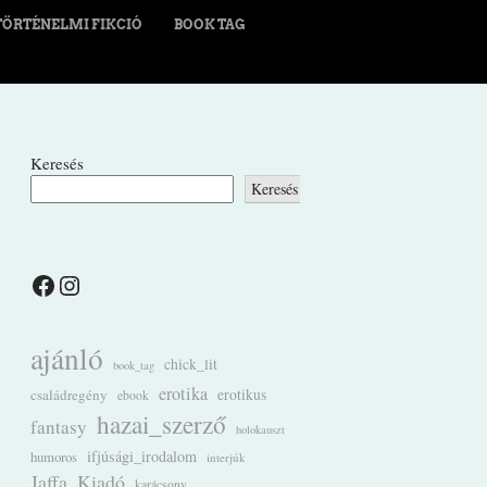
TÖRTÉNELMI FIKCIÓ
BOOK TAG
Keresés
Keresés
Facebook
Instagram
ajánló
chick_lit
book_tag
erotika
családregény
erotikus
ebook
hazai_szerző
fantasy
holokauszt
ifjúsági_irodalom
humoros
interjúk
Jaffa_Kiadó
karácsony