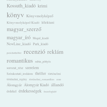
Kossuth_kiadó
krimi
könyv
Könyvmolyképző
lélektani
Könyvmolyképző Kiadó
magyar_szerző
magyar_író
Mogul_kiadó
NewLine_kiadó
Park_kiadó
recenzió
reklám
pszichothriller
romantikus
rubin_pöttyös
szerelem
sorozat_rész
thriller
Szórakoztató_irodalom
történelmi
történelmi_regény
történelmi_romantikus
zene
állandó
Álomgyár
Álomgyár Kiadó
érdekességek
érdekel
összefoglaló