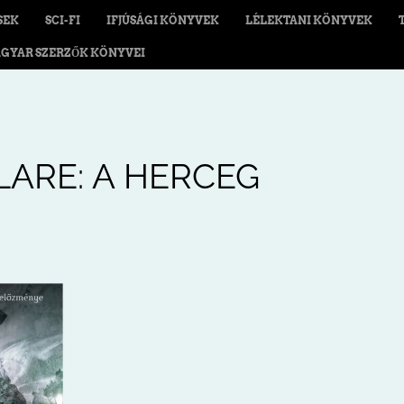
SEK
SCI-FI
IFJÚSÁGI KÖNYVEK
LÉLEKTANI KÖNYVEK
GYAR SZERZŐK KÖNYVEI
ARE: A HERCEG