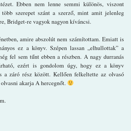
Intézet. Ebben nem lenne semmi különös, viszont
több szerepet szánt a szerző, mint amit jelenleg
re, Bridget-re vagyok nagyon kíváncsi.
énetben, amire abszolút nem számítottam. Emiatt is
mányos ez a könyv. Szépen lassan „elhullottak” a
még fel sem tűnt ebben a részben. A nagy durranás
árható, ezért is gondolom úgy, hogy ez a könyv
s a záró rész között. Kellően felkeltette az olvasó
 olvasni akarja A hercegnőt.
em.