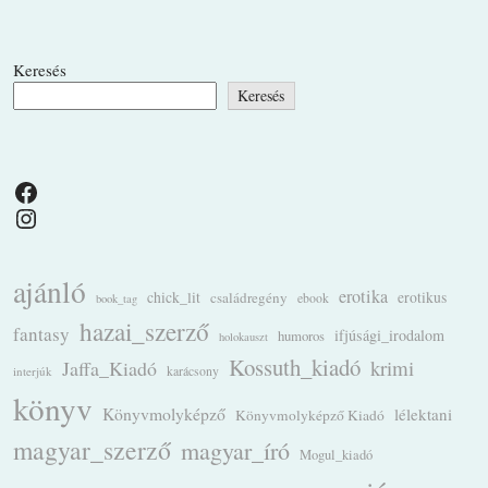
Keresés
Keresés
Facebook
Instagram
ajánló
erotika
chick_lit
családregény
erotikus
ebook
book_tag
hazai_szerző
fantasy
ifjúsági_irodalom
humoros
holokauszt
Kossuth_kiadó
krimi
Jaffa_Kiadó
karácsony
interjúk
könyv
Könyvmolyképző
lélektani
Könyvmolyképző Kiadó
magyar_szerző
magyar_író
Mogul_kiadó