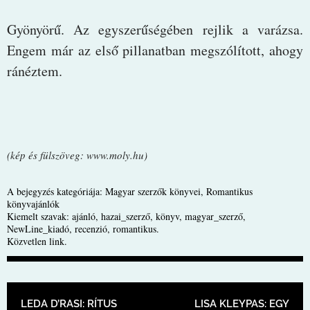
Gyönyörű. Az egyszerűségében rejlik a varázsa.
Engem már az első pillanatban megszólított, ahogy
ránéztem.
(kép és fülszöveg: www.moly.hu)
A bejegyzés kategóriája:
Magyar szerzők könyvei
,
Romantikus
könyvajánlók
Kiemelt szavak:
ajánló
,
hazai_szerző
,
könyv
,
magyar_szerző
,
NewLine_kiadó
,
recenzió
,
romantikus
.
Közvetlen link
.
BEJEGYZÉS NAVIGÁCIÓ
LEDA D’RASI: RÍTUS
LISA KLEYPAS: EGY