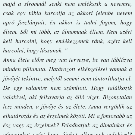
majd a síromnál senki nem emlékszik a nevemre,
csak egy tábla karcolja az akkori jelenbe nevem
apró foszlányait, én akkor is tudni fogom, hogy
éltem. Sőt mi több, az álmomnak éltem. Nem azért
kell harcolni, hogy emlékezzenek ránk, azért kell
harcolni, hogy lássanak. ”
Anna élete előre meg van tervezve, be van táblázva
minden pillanata. Határozott elképzelései vannak a
jövőjét tekintve, melytől semmi nem tántoríthatja el.
De egy valamire nem számított. Hogy találkozik
valakivel, aki felkavarja az álló vizet. Bizonytalan
lesz minden, a jövője és az élete. Anna vergődik az
elhatározás és az érzelmek között. Mi a fontosabb az
ész vagy az érzelmek? Feladhatjuk az álmainkat és
vágyainkat azért hogy újakat alkossunk valakivel?