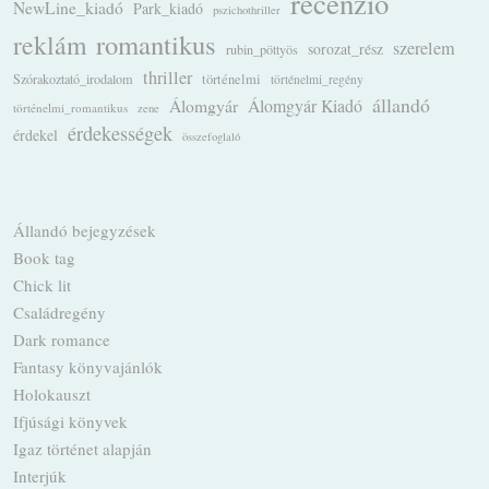
recenzió
NewLine_kiadó
Park_kiadó
pszichothriller
romantikus
reklám
szerelem
sorozat_rész
rubin_pöttyös
thriller
Szórakoztató_irodalom
történelmi
történelmi_regény
állandó
Álomgyár
Álomgyár Kiadó
történelmi_romantikus
zene
érdekességek
érdekel
összefoglaló
Állandó bejegyzések
Book tag
Chick lit
Családregény
Dark romance
Fantasy könyvajánlók
Holokauszt
Ifjúsági könyvek
Igaz történet alapján
Interjúk