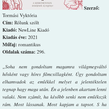
Szerző:
Tormási Vyktória
Cím:
Rólunk szólt
Kiadó:
NewLine Kiadó
Kiadás éve:
2021
Műfaj:
romantikus
Oldalak száma:
296.
„Soha ​nem gondoltam magamra világmegváltó
hősként vagy híres filmcsillagként. Úgy gondoltam
elhamvadok az emlékkel melyet a jelentéktelen
tegnap hagy maga után. Én a jelenben akartam lenni
valaki. Nem számít, ha később senki nem emlékszik
rám. Most lássanak. Most kapjam a tapsot. S ha