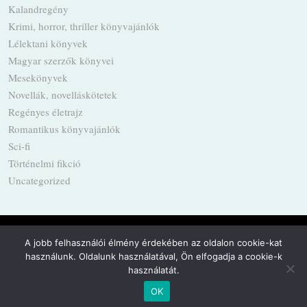
Kalandregény
Krimi, horror, thriller könyvajánlók
Lélektani könyvek
Magyar szerzők könyvei
Mesekönyvek
Novellák, novelláskötetek
Regényes életrajz
Romantikus könyvajánlók
Sci-fi
Történelmi fikció
Uncategorized
A jobb felhasználói élmény érdekében az oldalon cookie-kat
használunk. Oldalunk használatával, Ön elfogadja a cookie-k
Powered by
WordPress
·
Built with
Untitled
használatát.
OK