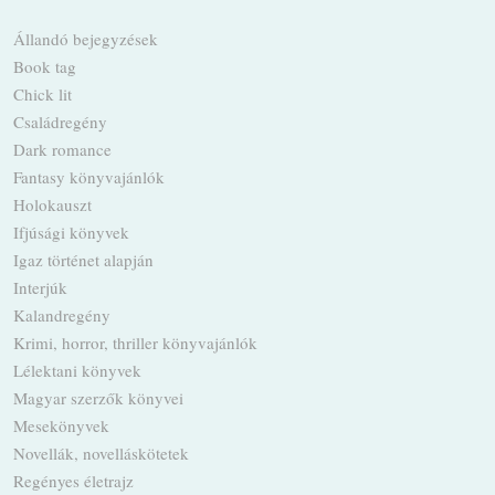
Állandó bejegyzések
Book tag
Chick lit
Családregény
Dark romance
Fantasy könyvajánlók
Holokauszt
Ifjúsági könyvek
Igaz történet alapján
Interjúk
Kalandregény
Krimi, horror, thriller könyvajánlók
Lélektani könyvek
Magyar szerzők könyvei
Mesekönyvek
Novellák, novelláskötetek
Regényes életrajz