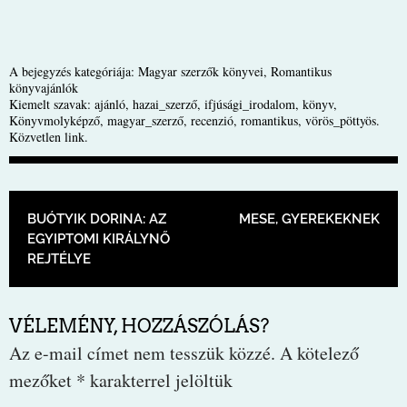
A bejegyzés kategóriája:
Magyar szerzők könyvei
,
Romantikus
könyvajánlók
Kiemelt szavak:
ajánló
,
hazai_szerző
,
ifjúsági_irodalom
,
könyv
,
Könyvmolyképző
,
magyar_szerző
,
recenzió
,
romantikus
,
vörös_pöttyös
.
Közvetlen link
.
BEJEGYZÉS NAVIGÁCIÓ
BUÓTYIK DORINA: AZ
MESE, GYEREKEKNEK
EGYIPTOMI KIRÁLYNŐ
REJTÉLYE
VÉLEMÉNY, HOZZÁSZÓLÁS?
Az e-mail címet nem tesszük közzé.
A kötelező
mezőket
*
karakterrel jelöltük