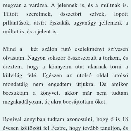
megvan a varázsa. A jelennek is, és a múltnak is.
Tiltott szerelmek, összetört szívek, lopott
pillantások, átsírt éjszakák ugyanúgy jellemzik a
múltat is, és a jelent is.
Mind a két szálon futó cselekményt szívesen
olvastam. Nagyon sokszor összeszorult a torkom, és
éreztem, hogy a könnyeim utat akarnak törni a
külvilág felé. Egészen az utolsó oldal utolsó
mondatáig nem engedtem útjukra. De amikor
becsuktam a könyvet, akkor már nem tudtam
megakadályozni, útjukra bocsájtottam őket.
Bogival annyiban tudtam azonosulni, hogy ő is 18
évesen költözött fel Pestre, hogy tovább tanuljon, és