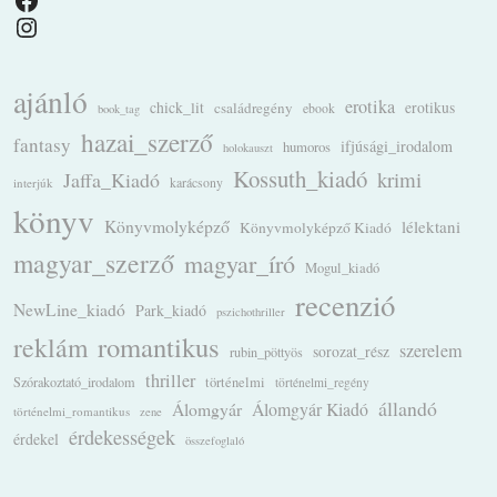
Instagram
ajánló
erotika
chick_lit
családregény
erotikus
ebook
book_tag
hazai_szerző
fantasy
ifjúsági_irodalom
humoros
holokauszt
Kossuth_kiadó
krimi
Jaffa_Kiadó
karácsony
interjúk
könyv
Könyvmolyképző
lélektani
Könyvmolyképző Kiadó
magyar_szerző
magyar_író
Mogul_kiadó
recenzió
NewLine_kiadó
Park_kiadó
pszichothriller
romantikus
reklám
szerelem
sorozat_rész
rubin_pöttyös
thriller
Szórakoztató_irodalom
történelmi
történelmi_regény
állandó
Álomgyár
Álomgyár Kiadó
történelmi_romantikus
zene
érdekességek
érdekel
összefoglaló