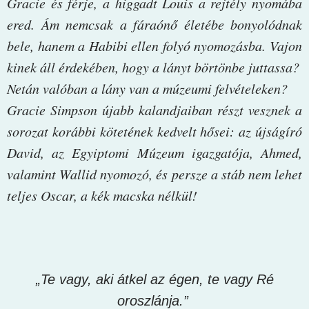
Gracie és férje, a higgadt Louis a rejtély nyomába
ered. Ám nemcsak a fáraónő életébe bonyolódnak
bele, hanem a Habibi ellen folyó nyomozásba. Vajon
kinek áll érdekében, hogy a lányt börtönbe juttassa?
Netán valóban a lány van a múzeumi felvételeken?
Gracie Simpson újabb kalandjaiban részt vesznek a
sorozat korábbi kötetének kedvelt hősei: az újságíró
David, az Egyiptomi Múzeum igazgatója, Ahmed,
valamint Wallid nyomozó, és persze a stáb nem lehet
teljes Oscar, a kék macska nélkül!
„Te vagy, aki átkel az égen, te vagy Ré
oroszlánja.”