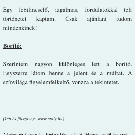
Egy lebilincselő, izgalmas, fordulatokkal teli
történetet kaptam. Csak ajánlani tudom
mindenkinek!
Borító:
Szerintem nagyon különleges lett a borító.
Egyszerre látom benne a jelent és a múltat. A
színvilága figyelemfelkeltő, vonzza a tekintetet.
(kép és fülszöveg: www.moly.hu)
A bejegyzés kategóriája:
Fantasy könyvajánlók
,
Magyar szerzők könyvei