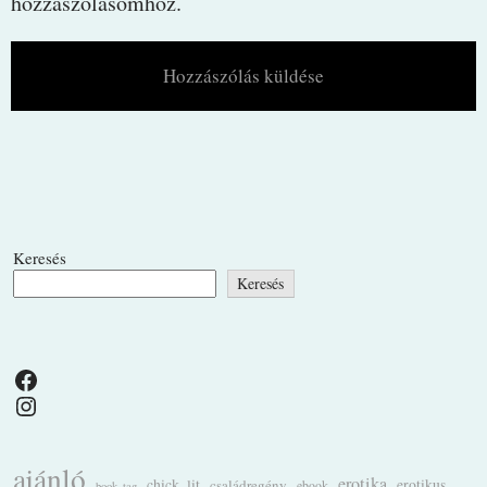
hozzászólásomhoz.
Keresés
Keresés
Facebook
Instagram
ajánló
erotika
chick_lit
családregény
erotikus
ebook
book_tag