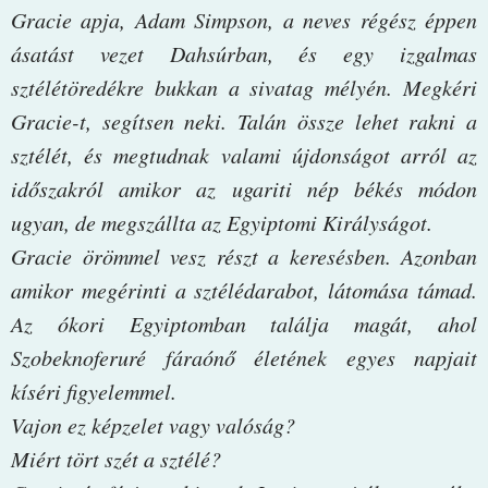
Gracie apja, Adam Simpson, a neves régész éppen
ásatást vezet Dahsúrban, és egy izgalmas
sztélétöredékre bukkan a sivatag mélyén. Megkéri
Gracie-t, segítsen neki. Talán össze lehet rakni a
sztélét, és megtudnak valami újdonságot arról az
időszakról amikor az ugariti nép békés módon
ugyan, de megszállta az Egyiptomi Királyságot.
Gracie örömmel vesz részt a keresésben. Azonban
amikor megérinti a sztélédarabot, látomása támad.
Az ókori Egyiptomban találja magát, ahol
Szobeknoferuré fáraónő életének egyes napjait
kíséri figyelemmel.
Vajon ez képzelet vagy valóság?
Miért tört szét a sztélé?