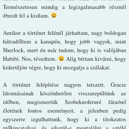
Természetesen mindig a legizgalmasabb résznél
ébredt fel a kisfiam.
Amikor a történet felénél járhattam, nagy boldogan
hátradőltem a kanapén, hogy jobb vagyok, mint
Sherlock, mert én már tudom, hogy ki is valójában
Habibi. Nos, tévedtem.
Alíg bírtam kivárni, hogy
kiderüljön végre, hogy ki mozgatja a szálakat.
A történet felépítése nagyon tetszett. Gracie
látomásainak köszönhetően visszarepültünk az
időben, megismertük Szobeknoferuré fáraónő
életének fontos eseményeit, a jelenben pedig
egyszerre izgulhattunk, hogy ki a titokzatos
műkincstolvaj, és sikerül-e megtalálni a sztélé