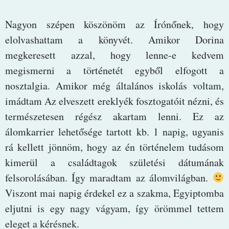
Nagyon szépen köszönöm az Írónőnek, hogy
elolvashattam a könyvét. Amikor Dorina
megkeresett azzal, hogy lenne-e kedvem
megismerni a történetét egyből elfogott a
nosztalgia. Amikor még általános iskolás voltam,
imádtam Az elveszett ereklyék fosztogatóit nézni, és
természetesen régész akartam lenni. Ez az
álomkarrier lehetősége tartott kb. 1 napig, ugyanis
rá kellett jönnöm, hogy az én történelem tudásom
kimerül a családtagok születési dátumának
felsorolásában. Így maradtam az álomvilágban.
Viszont mai napig érdekel ez a szakma, Egyiptomba
eljutni is egy nagy vágyam, így örömmel tettem
eleget a kérésnek.