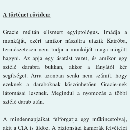
A történet röviden:
Gracie méltán elismert egyiptológus. Imádja a
munkáját, ezért amikor nászútra utazik Kairóba,
természetesen nem tudja a munkáját maga mögött
hagyni. Az apja egy ásatást vezet, és amikor egy
sztélé darabra bukkan, akkor a lányától kér
segítséget. Arra azonban senki nem számít, hogy
ezeknek a daraboknak köszönhetően Gracie-nek
látomásai lesznek. Megindul a nyomozás a többi
sztélé darab után.
A mindennapjaikat felforgatja egy műkincstolvaj,
akit a CIA is üldöz. A biztonsági kamerák felvételei