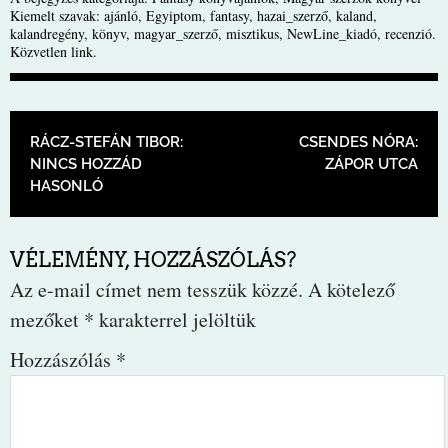
Kiemelt szavak:
ajánló
,
Egyiptom
,
fantasy
,
hazai_szerző
,
kaland
,
kalandregény
,
könyv
,
magyar_szerző
,
misztikus
,
NewLine_kiadó
,
recenzió
.
Közvetlen link
.
BEJEGYZÉS NAVIGÁCIÓ
RÁCZ-STEFÁN TIBOR:
CSENDES NÓRA:
NINCS HOZZÁD
ZÁPOR UTCA
HASONLÓ
VÉLEMÉNY, HOZZÁSZÓLÁS?
Az e-mail címet nem tesszük közzé.
A kötelező
mezőket
*
karakterrel jelöltük
Hozzászólás
*