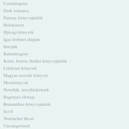
Családregény
Dark romance
Fantasy könyvajánlók
Holokauszt
Ifjúsági könyvek
Igaz történet alapján
Interjúk
Kalandregény
Krimi, horror, thriller könyvajánlók
Lélektani könyvek
Magyar szerzők könyvei
Mesekönyvek
Novellák, novelláskötetek
Regényes életrajz
Romantikus könyvajánlók
Sci-fi
Történelmi fikció
Uncategorized