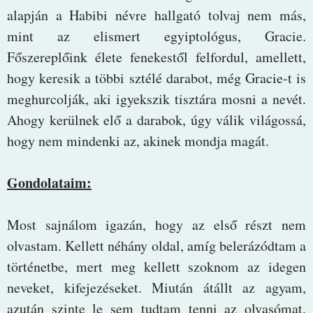
alapján a Habibi névre hallgató tolvaj nem más,
mint az elismert egyiptológus, Gracie.
Főszereplőink élete fenekestől felfordul, amellett,
hogy keresik a többi sztélé darabot, még Gracie-t is
meghurcolják, aki igyekszik tisztára mosni a nevét.
Ahogy kerülnek elő a darabok, úgy válik világossá,
hogy nem mindenki az, akinek mondja magát.
Gondolataim:
Most sajnálom igazán, hogy az első részt nem
olvastam. Kellett néhány oldal, amíg belerázódtam a
történetbe, mert meg kellett szoknom az idegen
neveket, kifejezéseket. Miután átállt az agyam,
azután szinte le sem tudtam tenni az olvasómat.