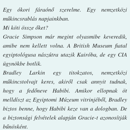
Egy ​ókori fáraónő szerelme. Egy nemzetközi
műkincsrablás napjainkban.
Mi köti össze őket?
Gracie Simpson már megint olyasmibe keveredik,
amibe nem kellett volna. A British Museum fiatal
egyiptológusa nászútra utazik Kairóba, de egy CIA
ügynökbe botlik.
Bradley Larkin egy titokzatos, nemzetközi
műkincstolvajt keres, akiről csak annyit tudnak,
hogy a fedőneve Habibi. Amikor ellopnak öt
melldíszt az Egyiptomi Múzeum vitrinjéből, Bradley
biztos benne, hogy Habibi keze van a dologban. De
a biztonsági felvételek alapján Gracie-t azonosítják
bűnösként.