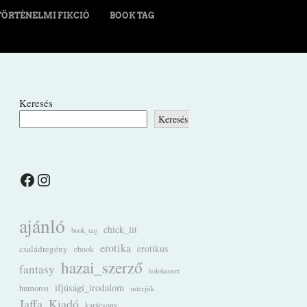
TÖRTÉNELMI FIKCIÓ
BOOK TAG
Keresés
Keresés
Facebook
Instagram
ajánló
chick_lit
book_tag
erotika
családregény
erotikus
ebook
hazai_szerző
fantasy
holokauszt
ifjúsági_irodalom
humoros
interjúk
Jaffa_Kiadó
karácsony