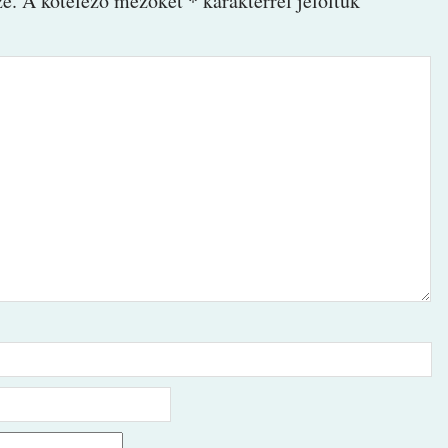
é.
A kötelező mezőket
*
karakterrel jelöltük