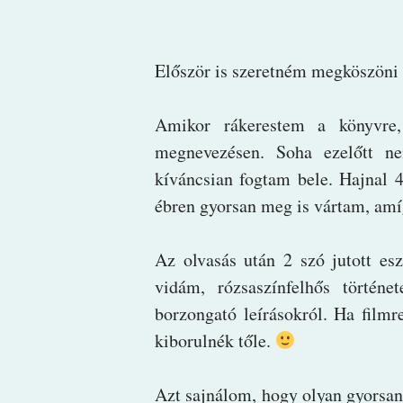
Először is szeretném megköszöni 
Amikor rákerestem a könyvre
megnevezésen. Soha ezelőtt ne
kíváncsian fogtam bele. Hajnal 
ébren gyorsan meg is vártam, amí
Az olvasás után 2 szó jutott es
vidám, rózsaszínfelhős történ
borzongató leírásokról. Ha film
kiborulnék tőle.
Azt sajnálom, hogy olyan gyorsan 