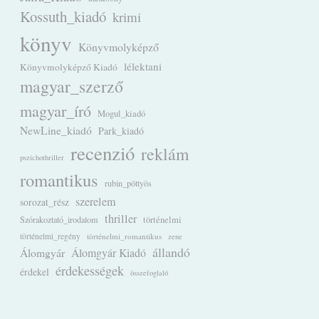
Kossuth_kiadó
krimi
könyv
Könyvmolyképző
lélektani
Könyvmolyképző Kiadó
magyar_szerző
magyar_író
Mogul_kiadó
NewLine_kiadó
Park_kiadó
recenzió
reklám
pszichothriller
romantikus
rubin_pöttyös
szerelem
sorozat_rész
thriller
Szórakoztató_irodalom
történelmi
történelmi_regény
történelmi_romantikus
zene
állandó
Álomgyár
Álomgyár Kiadó
érdekességek
érdekel
összefoglaló