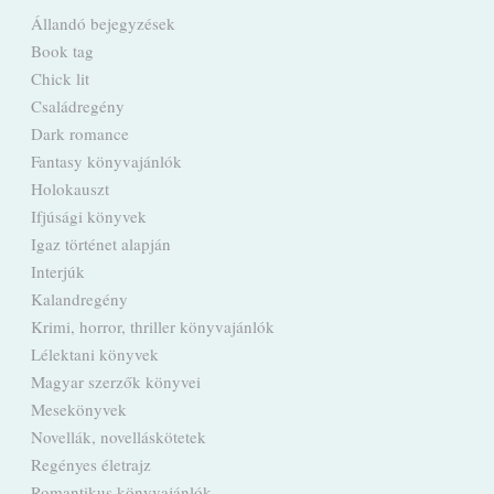
Állandó bejegyzések
Book tag
Chick lit
Családregény
Dark romance
Fantasy könyvajánlók
Holokauszt
Ifjúsági könyvek
Igaz történet alapján
Interjúk
Kalandregény
Krimi, horror, thriller könyvajánlók
Lélektani könyvek
Magyar szerzők könyvei
Mesekönyvek
Novellák, novelláskötetek
Regényes életrajz
Romantikus könyvajánlók