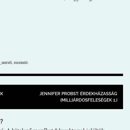
_szerző
,
recenzió
.
CIÓ
EK
JENNIFER PROBST: ÉRDEKHÁZASSÁG
(MILLIÁRDOSFELESÉGEK 1.)
?