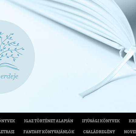
ÖNYVEK
IGAZ TÖRTÉNET ALAPJÁN
IFJÚSÁGI KÖNYVEK
KRI
LETRAJZ
FANTASY KÖNYVAJÁNLÓK
CSALÁDREGÉNY
NOVE