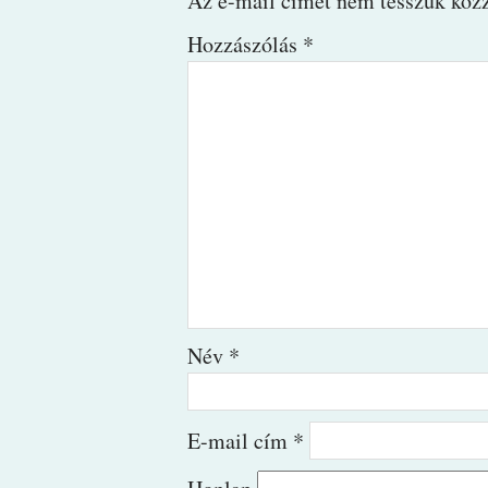
Az e-mail címet nem tesszük közz
Hozzászólás
*
Név
*
E-mail cím
*