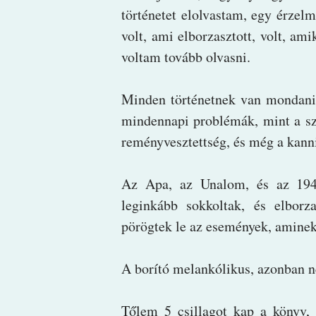
történetet elolvastam, egy érze
volt, ami elborzasztott, volt, am
voltam tovább olvasni.
Minden történetnek van mondaniv
mindennapi problémák, mint a sz
reményvesztettség, és még a kann
Az Apa, az Unalom, és az 1943
leginkább sokkoltak, és elbor
pörögtek le az események, aminek 
A borító melankólikus, azonban ne
Tőlem 5 csillagot kap a könyv,