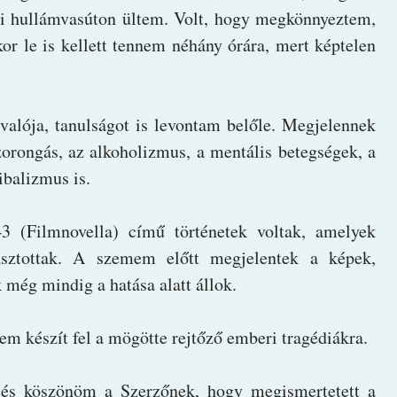
lmi hullámvasúton ültem. Volt, hogy megkönnyeztem,
ikor le is kellett tennem néhány órára, mert képtelen
alója, tanulságot is levontam belőle. Megjelennek
orongás, az alkoholizmus, a mentális betegségek, a
ibalizmus is.
 (Filmnovella) című történetek voltak, amelyek
zasztottak. A szemem előtt megjelentek a képek,
még mindig a hatása alatt állok.
m készít fel a mögötte rejtőző emberi tragédiákra.
 és köszönöm a Szerzőnek, hogy megismertetett a