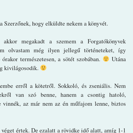
a Szerzőnek, hogy elküldte nekem a könyvét.
, akkor megakadt a szemem a Forgatókönyvek
m olvastam még ilyen jellegű történeteket, így
4 órakor természetesen, a sötét szobában.
Utána
g kivilágosodik.
zembe erről a kötetről. Sokkoló, és zseniális. Nem
etekről van szó benne, hanem a csontig hatoló,
re vinnék, az már nem az én műfajom lenne, biztos
véget értek. De ezalatt a rövidke idő alatt, amíg 1-1