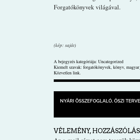
Forgatókönyvek világával.
(kép: saját)
A bejegyzés kategóriája:
Uncategorized
Kiemelt szavak:
forgatókönyvek
,
könyv
,
magyar
Közvetlen link
.
BEJEGYZÉS NAVIGÁ
NYÁRI ÖSSZEFOGLALÓ, ŐSZI TERV
VÉLEMÉNY, HOZZÁSZÓLÁS