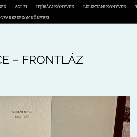
SEK
SCI-FI
IFJÚSÁGI KÖNYVEK
LÉLEKTANI KÖNYVEK
GYAR SZERZŐK KÖNYVEI
E – FRONTLÁZ