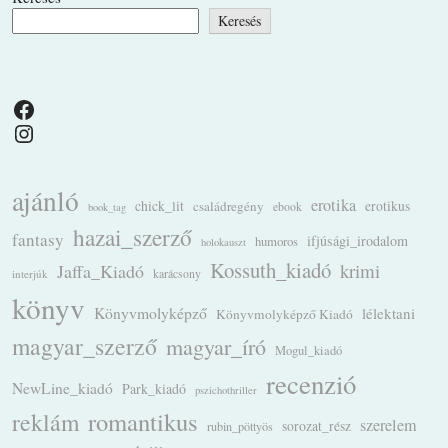
Keresés
Facebook
Instagram
ajánló
erotika
chick_lit
családregény
erotikus
ebook
book_tag
hazai_szerző
fantasy
ifjúsági_irodalom
humoros
holokauszt
Kossuth_kiadó
krimi
Jaffa_Kiadó
karácsony
interjúk
könyv
Könyvmolyképző
lélektani
Könyvmolyképző Kiadó
magyar_szerző
magyar_író
Mogul_kiadó
recenzió
NewLine_kiadó
Park_kiadó
pszichothriller
romantikus
reklám
szerelem
sorozat_rész
rubin_pöttyös