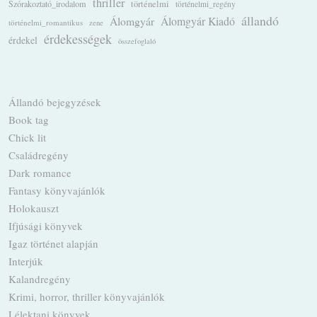
thriller
Szórakoztató_irodalom
történelmi
történelmi_regény
állandó
Álomgyár
Álomgyár Kiadó
történelmi_romantikus
zene
érdekességek
érdekel
összefoglaló
Állandó bejegyzések
Book tag
Chick lit
Családregény
Dark romance
Fantasy könyvajánlók
Holokauszt
Ifjúsági könyvek
Igaz történet alapján
Interjúk
Kalandregény
Krimi, horror, thriller könyvajánlók
Lélektani könyvek