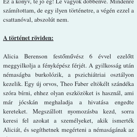
Ez a könyv, te jó ég! Le vagyok döbbenve. Mindenre
számítottam, de egy ilyen történetre, a végén ezzel a
csattanóval, abszolút nem.
A történet röviden:
Alicia Berenson festőművész 6 évvel ezelőtt
meggyilkolja a fényképész férjét. A gyilkosság után
némaságba burkolózik, a pszichiátriai osztályon
kezelik. Egy új orvos, Theo Faber eltökélt szándéka
szóra bírni, ehhez olyan eszközöket is használ, ami
már jócskán meghaladja a hivatása engedte
kereteket. Megszállott nyomozásba kezd, sorra
keresi fel azokat a személyeket, akik ismerték
Aliciát, és segíthetnek megérteni a némaságának az