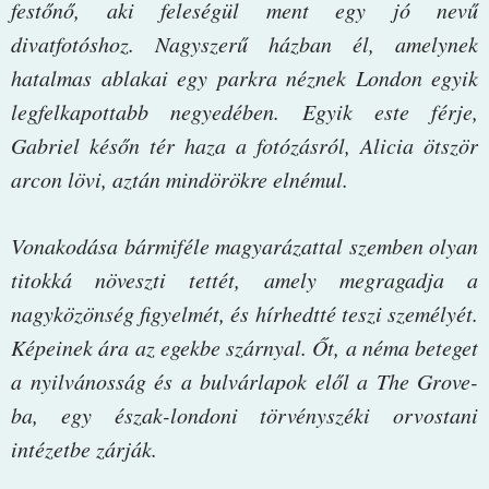
festőnő, aki feleségül ment egy jó nevű
divatfotóshoz. Nagyszerű házban él, amelynek
hatalmas ablakai egy parkra néznek London egyik
legfelkapottabb negyedében. Egyik este férje,
Gabriel későn tér haza a fotózásról, Alicia ötször
arcon lövi, aztán mindörökre elnémul.
Vonakodása bármiféle magyarázattal szemben olyan
titokká növeszti tettét, amely megragadja a
nagyközönség figyelmét, és hírhedtté teszi személyét.
Képeinek ára az egekbe szárnyal. Őt, a néma beteget
a nyilvánosság és a bulvárlapok elől a The Grove-
ba, egy észak-londoni törvényszéki orvostani
intézetbe zárják.