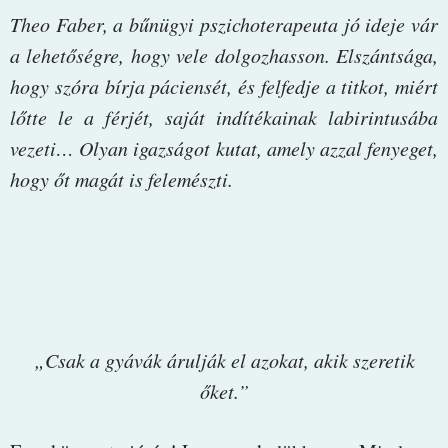
Theo Faber, a bűnügyi pszichoterapeuta jó ideje vár
a lehetőségre, hogy vele dolgozhasson. Elszántsága,
hogy szóra bírja páciensét, és felfedje a titkot, miért
lőtte le a férjét, saját indítékainak labirintusába
vezeti… Olyan igazságot kutat, amely azzal fenyeget,
hogy őt magát is felemészti.
„Csak a gyávák árulják el azokat, akik szeretik
őket.”