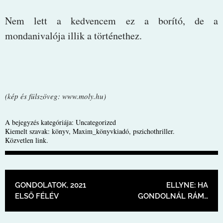
Nem lett a kedvencem ez a borító, de a
mondanivalója illik a történethez.
(kép és fülszöveg: www.moly.hu)
A bejegyzés kategóriája:
Uncategorized
Kiemelt szavak:
könyv
,
Maxim_könyvkiadó
,
pszichothriller
.
Közvetlen link
.
BEJEGYZÉS NAVIGÁCIÓ
GONDOLATOK, 2021
ELLYNE: HA
ELSŐ FÉLÉV
GONDOLNÁL RÁM…