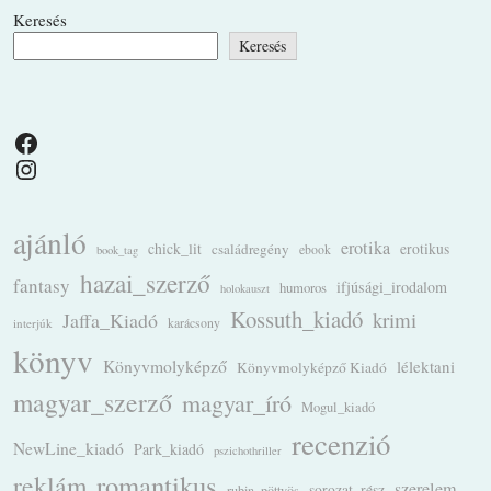
Keresés
Keresés
Facebook
Instagram
ajánló
erotika
chick_lit
családregény
erotikus
ebook
book_tag
hazai_szerző
fantasy
ifjúsági_irodalom
humoros
holokauszt
Kossuth_kiadó
krimi
Jaffa_Kiadó
karácsony
interjúk
könyv
Könyvmolyképző
lélektani
Könyvmolyképző Kiadó
magyar_szerző
magyar_író
Mogul_kiadó
recenzió
NewLine_kiadó
Park_kiadó
pszichothriller
romantikus
reklám
szerelem
sorozat_rész
rubin_pöttyös