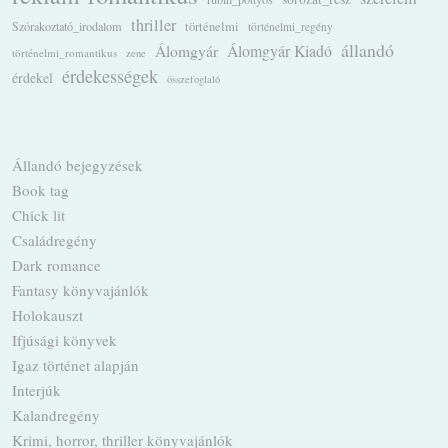
thriller
Szórakoztató_irodalom
történelmi
történelmi_regény
állandó
Álomgyár
Álomgyár Kiadó
történelmi_romantikus
zene
érdekességek
érdekel
összefoglaló
Állandó bejegyzések
Book tag
Chick lit
Családregény
Dark romance
Fantasy könyvajánlók
Holokauszt
Ifjúsági könyvek
Igaz történet alapján
Interjúk
Kalandregény
Krimi, horror, thriller könyvajánlók