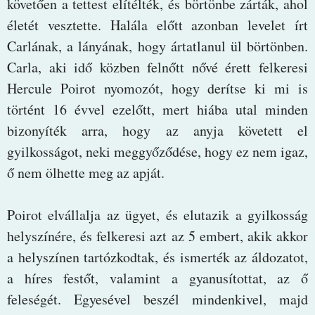
követően a tettest elítélték, és börtönbe zárták, ahol
életét vesztette. Halála előtt azonban levelet írt
Carlának, a lányának, hogy ártatlanul ül börtönben.
Carla, aki idő közben felnőtt nővé érett felkeresi
Hercule Poirot nyomozót, hogy derítse ki mi is
történt 16 évvel ezelőtt, mert hiába utal minden
bizonyíték arra, hogy az anyja követett el
gyilkosságot, neki meggyőződése, hogy ez nem igaz,
ő nem ölhette meg az apját.
Poirot elvállalja az ügyet, és elutazik a gyilkosság
helyszínére, és felkeresi azt az 5 embert, akik akkor
a helyszínen tartózkodtak, és ismerték az áldozatot,
a híres festőt, valamint a gyanusítottat, az ő
feleségét. Egyesével beszél mindenkivel, majd