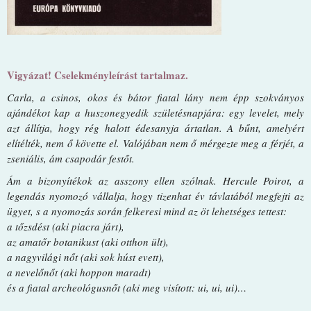
Vigyázat! Cselekményleírást tartalmaz.
Carla, a csinos, okos és bátor fiatal lány nem épp szokványos
ajándékot kap a huszonegyedik születésnapjára: egy levelet, mely
azt állítja, hogy rég halott édesanyja ártatlan. A bűnt, amelyért
elítélték, nem ő követte el. Valójában nem ő mérgezte meg a férjét, a
zseniális, ám csapodár festőt.
Ám a bizonyítékok az asszony ellen szólnak. Hercule Poirot, a
legendás nyomozó vállalja, hogy tizenhat év távlatából megfejti az
ügyet, s a nyomozás során felkeresi mind az öt lehetséges tettest:
a tőzsdést (aki piacra járt),
az amatőr botanikust (aki otthon ült),
a nagyvilági nőt (aki sok húst evett),
a nevelőnőt (aki hoppon maradt)
és a fiatal archeológusnőt (aki meg visított: ui, ui, ui)…