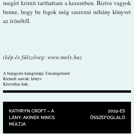
megírt krimit tarthattam a kezemben. Biztos vagyok
benne, hogy be fogok még szerezni néhány könyvet
az írónőtől.
(kép és fülszöveg: www.moly.hu)
A bejegyzés kategóriája:
Uncategorized
Kiemelt szavak:
könyv
.
Közvetlen link
.
BEJEGYZÉS NAVIGÁCIÓ
KATHRYN CROFT – A
2019-ES
LÁNY, AKINEK NINCS
ÖSSZEFOGLALÓ
MÚLTJA