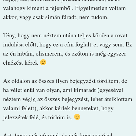
valahogy kiment a fejemből. Figyelmetlen voltam
akkor, vagy csak simán fáradt, nem tudom.
Tény, hogy nem néztem utána teljes körűen a rovat
indulása előtt, hogy ez a cím foglalt-e, vagy sem. Ez
az én hibám, elismerem, és ezúton is még egyszer
elnézést kérek
Az oldalon az összes ilyen bejegyzést töröltem, de
ha véletlenül van olyan, ami kimaradt (egyesével
néztem végig az összes bejegyzést, lehet átsiklottam
valami felett), akkor kérlek benneteket, hogy
jelezzétek felé, és törlöm is.
Azt, hogy más címmel, és más koncepcióval