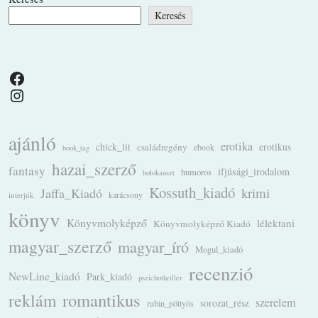
Keresés
Facebook
Instagram
ajánló
erotika
chick_lit
családregény
erotikus
ebook
book_tag
hazai_szerző
fantasy
ifjúsági_irodalom
humoros
holokauszt
Kossuth_kiadó
krimi
Jaffa_Kiadó
karácsony
interjúk
könyv
Könyvmolyképző
lélektani
Könyvmolyképző Kiadó
magyar_szerző
magyar_író
Mogul_kiadó
recenzió
NewLine_kiadó
Park_kiadó
pszichothriller
romantikus
reklám
szerelem
sorozat_rész
rubin_pöttyös