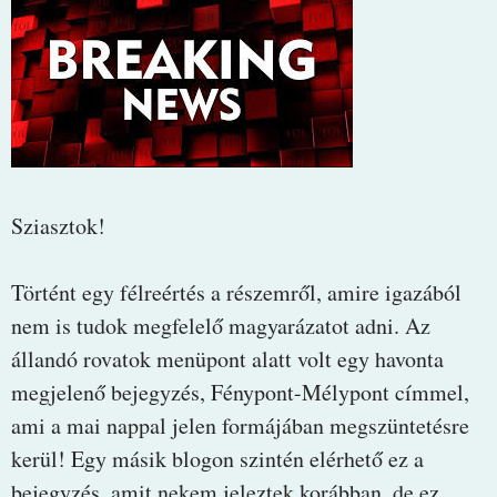
Sziasztok!
Történt egy félreértés a részemről, amire igazából
nem is tudok megfelelő magyarázatot adni. Az
állandó rovatok menüpont alatt volt egy havonta
megjelenő bejegyzés, Fénypont-Mélypont címmel,
ami a mai nappal jelen formájában megszüntetésre
kerül! Egy másik blogon szintén elérhető ez a
bejegyzés, amit nekem jeleztek korábban, de ez