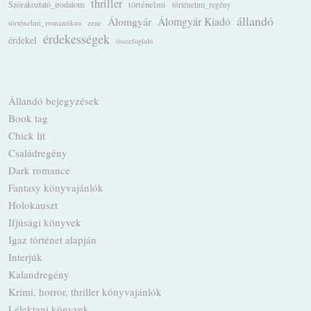
thriller
Szórakoztató_irodalom
történelmi
történelmi_regény
állandó
Álomgyár
Álomgyár Kiadó
történelmi_romantikus
zene
érdekességek
érdekel
összefoglaló
Állandó bejegyzések
Book tag
Chick lit
Családregény
Dark romance
Fantasy könyvajánlók
Holokauszt
Ifjúsági könyvek
Igaz történet alapján
Interjúk
Kalandregény
Krimi, horror, thriller könyvajánlók
Lélektani könyvek