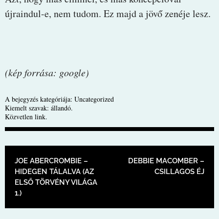
újraindul-e, nem tudom. Ez majd a jövő zenéje lesz.
(kép forrása: google)
A bejegyzés kategóriája:
Uncategorized
Kiemelt szavak:
állandó
.
Közvetlen link
.
BEJEGYZÉS NAVIGÁCIÓ
JOE ABERCROMBIE –
DEBBIE MACOMBER –
HIDEGEN TÁLALVA (AZ
CSILLAGOS ÉJ
ELSŐ TÖRVÉNY VILÁGA
1.)