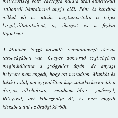
mellőzöttség volt: édesapja halála után elmenekült
otthonról bántalmazó anyja elől. Pénz és barátok
nélkül élt az utcán, megtapasztalta a teljes
kiszolgáltatottságot, az éhezést és a fizikai
fájdalmat.
A klinikán hozzá hasonló, önbántalmazó lányok
társaságában van. Casper doktornő segítségével
megindulhatna a gyógyulás útján, de anyagi
helyzete nem engedi, hogy ott maradjon. Munkát és
lakást talál, ám egyenlőtlen kapcsolatba keveredik a
drogos, alkoholista, „majdnem híres” zenésszel,
Riley-val, aki kihasználja őt, és nem engedi
kiszabadulni az ördögi körből.