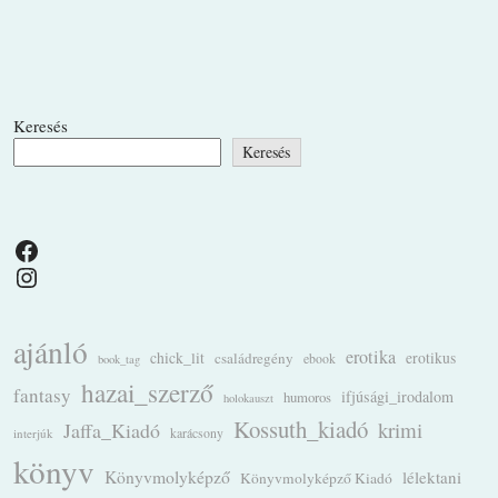
Keresés
Keresés
Facebook
Instagram
ajánló
erotika
chick_lit
családregény
erotikus
ebook
book_tag
hazai_szerző
fantasy
ifjúsági_irodalom
humoros
holokauszt
Kossuth_kiadó
krimi
Jaffa_Kiadó
karácsony
interjúk
könyv
Könyvmolyképző
lélektani
Könyvmolyképző Kiadó