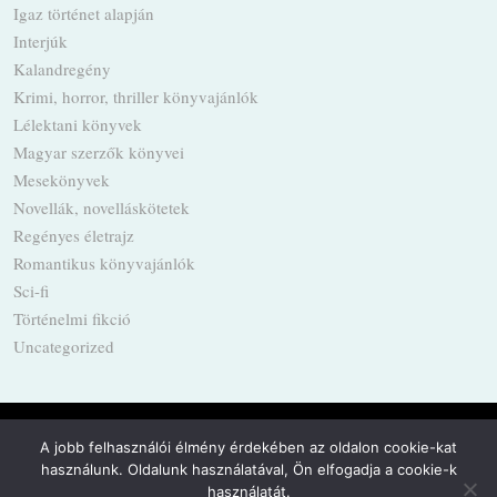
Igaz történet alapján
Interjúk
Kalandregény
Krimi, horror, thriller könyvajánlók
Lélektani könyvek
Magyar szerzők könyvei
Mesekönyvek
Novellák, novelláskötetek
Regényes életrajz
Romantikus könyvajánlók
Sci-fi
Történelmi fikció
Uncategorized
A jobb felhasználói élmény érdekében az oldalon cookie-kat
használunk. Oldalunk használatával, Ön elfogadja a cookie-k
Powered by
WordPress
·
Built with
Untitled
használatát.