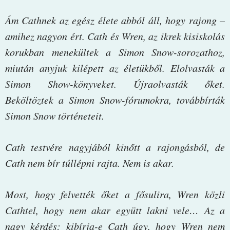
Ám Cathnek az egész élete abból áll, hogy rajong –
amihez nagyon ért. Cath és Wren, az ikrek kisiskolás
korukban menekültek a Simon Snow-sorozathoz,
miután anyjuk kilépett az életükből. Elolvasták a
Simon Show-könyveket. Újraolvasták őket.
Beköltöztek a Simon Snow-fórumokra, továbbírták
Simon Snow történeteit.
Cath testvére nagyjából kinőtt a rajongásból, de
Cath nem bír túllépni rajta. Nem is akar.
Most, hogy felvették őket a fősulira, Wren közli
Cathtel, hogy nem akar együtt lakni vele… Az a
nagy kérdés: kibírja-e Cath úgy, hogy Wren nem