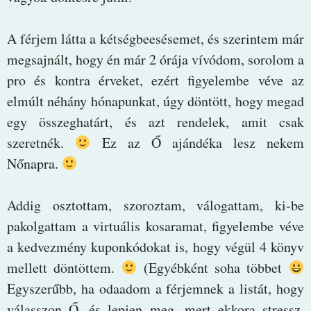
A férjem látta a kétségbeesésemet, és szerintem már
megsajnált, hogy én már 2 órája vívódom, sorolom a
pro és kontra érveket, ezért figyelembe véve az
elmúlt néhány hónapunkat, úgy döntött, hogy megad
egy összeghatárt, és azt rendelek, amit csak
szeretnék.
Ez az Ő ajándéka lesz nekem
Nőnapra.
Addig osztottam, szoroztam, válogattam, ki-be
pakolgattam a virtuális kosaramat, figyelembe véve
a kedvezmény kuponkódokat is, hogy végül 4 könyv
mellett döntöttem.
(Egyébként soha többet
Egyszerűbb, ha odaadom a férjemnek a listát, hogy
válasszon Ő, és lepjen meg, mert ekkora stressz,