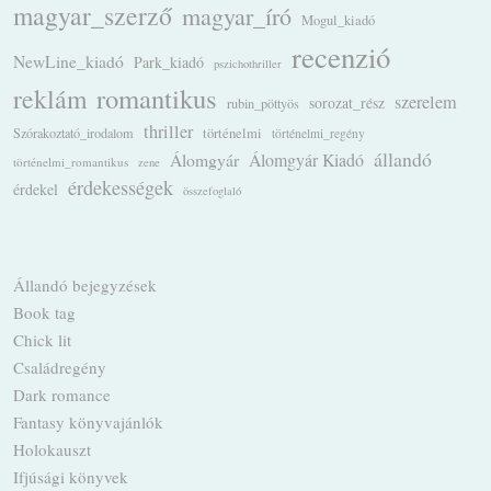
magyar_szerző
magyar_író
Mogul_kiadó
recenzió
NewLine_kiadó
Park_kiadó
pszichothriller
romantikus
reklám
szerelem
sorozat_rész
rubin_pöttyös
thriller
Szórakoztató_irodalom
történelmi
történelmi_regény
állandó
Álomgyár
Álomgyár Kiadó
történelmi_romantikus
zene
érdekességek
érdekel
összefoglaló
Állandó bejegyzések
Book tag
Chick lit
Családregény
Dark romance
Fantasy könyvajánlók
Holokauszt
Ifjúsági könyvek