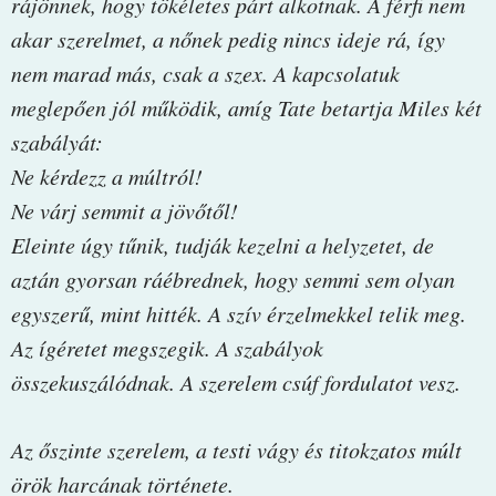
rájönnek, hogy tökéletes párt alkotnak. A férfi nem
akar szerelmet, a nőnek pedig nincs ideje rá, így
nem marad más, csak a szex. A kapcsolatuk
meglepően jól működik, amíg Tate betartja Miles két
szabályát:
Ne kérdezz a múltról!
Ne várj semmit a jövőtől!
Eleinte úgy tűnik, tudják kezelni a helyzetet, de
aztán gyorsan ráébrednek, hogy semmi sem olyan
egyszerű, mint hitték. A szív érzelmekkel telik meg.
Az ígéretet megszegik. A szabályok
összekuszálódnak. A szerelem csúf fordulatot vesz.
Az őszinte szerelem, a testi vágy és titokzatos múlt
örök harcának története.