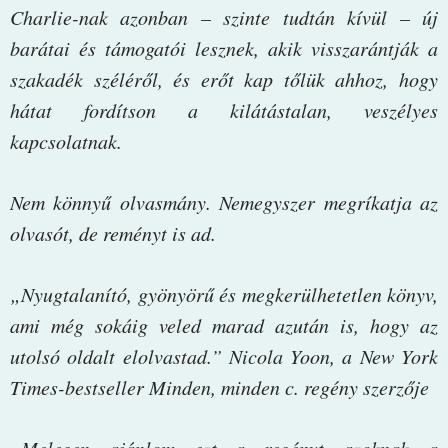
Charlie-nak azonban – szinte tudtán kívül – új
barátai és támogatói lesznek, akik visszarántják a
szakadék széléről, és erőt kap tőlük ahhoz, hogy
hátat fordítson a kilátástalan, veszélyes
kapcsolatnak.
Nem könnyű olvasmány. Nemegyszer megríkatja az
olvasót, de reményt is ad.
„Nyugtalanító, gyönyörű és megkerülhetetlen könyv,
ami még sokáig veled marad azután is, hogy az
utolsó oldalt elolvastad.” Nicola Yoon, a New York
Times-bestseller Minden, minden c. regény szerzője
„Melegen ajánlom ezt a regényt azoknak a