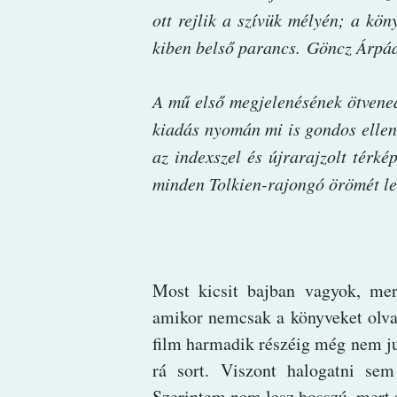
ott rejlik a szívük mélyén; a kön
kiben belső parancs. Göncz Árpá
A mű első megjelenésének ötvened
kiadás nyomán mi is gondos ellen
az indexszel és újrarajzolt térké
minden Tolkien-rajongó örömét le
Most kicsit bajban vagyok, mer
amikor nemcsak a könyveket olva
film harmadik részéig még nem ju
rá sort. Viszont halogatni sem
Szerintem nem lesz hosszú, mert 