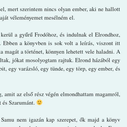
l, mert szerintem nincs olyan ember, aki ne hallott
saját véleményemet mesélném el.
t kerül a gyűrű Frodóhoz, és indulnak el Elrondhoz,
 Ebben a könyvben is sok volt a leírás, viszont itt
a magát a történet, könnyen lehetett vele haladni. A
oltak, jókat mosolyogtam rajtuk. Elrond házából egy
bit, egy varázsló, egy tünde, egy törp, egy ember, és
og, amit az első rész végén elmondhattam magamról,
t és Szarumánt.
s Samu nem igazán kap szerepet, ők majd a könyv