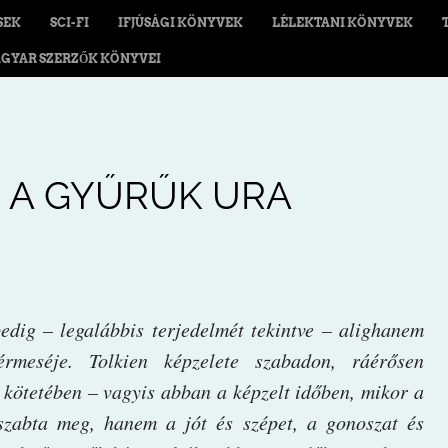
SEK
SCI-FI
IFJÚSÁGI KÖNYVEK
LÉLEKTANI KÖNYVEK
GYAR SZERZŐK KÖNYVEI
 – A GYŰRŰK URA
dig – legalábbis terjedelmét tekintve – alighanem
rmeséje. Tolkien képzelete szabadon, ráérősen
kötetében – vagyis abban a képzelt időben, mikor a
zabta meg, hanem a jót és szépet, a gonoszat és