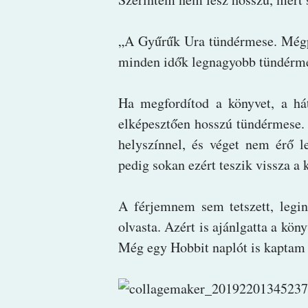
„A ​Gyűrűk Ura tündérmese. Mégp
minden idők legnagyobb tündérme
Ha megfordítod a könyvet, a há
elképesztően hosszú tündérmese.
helyszínnel, és véget nem érő 
pedig sokan ezért teszik vissza a 
A férjemnem sem tetszett, legin
olvasta. Azért is ajánlgatta a kö
Még egy Hobbit naplót is kaptam 