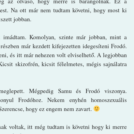
meg az olvasó, hogy merre is barangolnak. Ez a
pest. Na ott már nem tudtam követni, hogy most ki
etszett jobban.
t imádtam. Komolyan, szinte már jobban, mint a
észben már kezdett kifejezetten idegesíteni Frodó.
ni, és itt már nehezen volt elviselhető. A legjobban
csit skizofrén, kicsit félelmetes, mégis sajnálatra
meglepett. Mégpedig Samu és Frodó viszonya.
onyul Frodóhoz. Nekem enyhén homoszexuális
 Szerencse, hogy ez engem nem zavart.
ak voltak, itt még tudtam is követni hogy ki merre