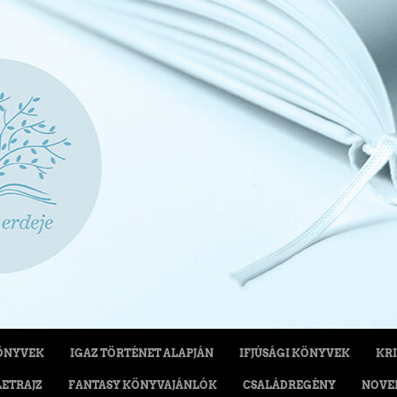
ÖNYVEK
IGAZ TÖRTÉNET ALAPJÁN
IFJÚSÁGI KÖNYVEK
KRI
LETRAJZ
FANTASY KÖNYVAJÁNLÓK
CSALÁDREGÉNY
NOVE