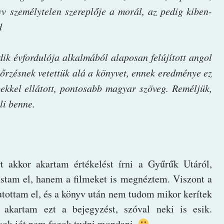
yv személytelen szereplője a morál, az pedig kiben-
d
ik évfordulója alkalmából alaposan felújított angol
őrzésnek vetettük alá a könyvet, ennek eredménye ez
pekkel ellátott, pontosabb magyar szöveg. Reméljük,
li benne.
t akkor akartam értékelést írni a Gyűrűk Utáról,
stam el, hanem a filmeket is megnéztem. Viszont a
tottam el, és a könyv után nem tudom mikor kerítek
 akartam ezt a bejegyzést, szóval neki is esik.
sok jót nem fogok tudni mondani.