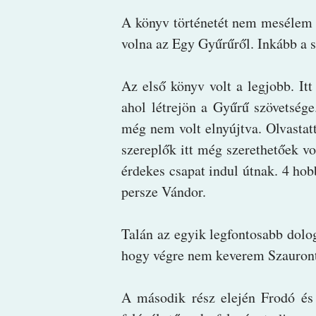
A könyv történetét nem mesélem e
volna az Egy Gyűrűről. Inkább a 
Az első könyv volt a legjobb. It
ahol létrejön a Gyűrű szövetsége.
még nem volt elnyújtva. Olvastatt
szereplők itt még szerethetőek v
érdekes csapat indul útnak. 4 hob
persze Vándor.
Talán az egyik legfontosabb dol
hogy végre nem keverem Szauron
A második rész elején Frodó é