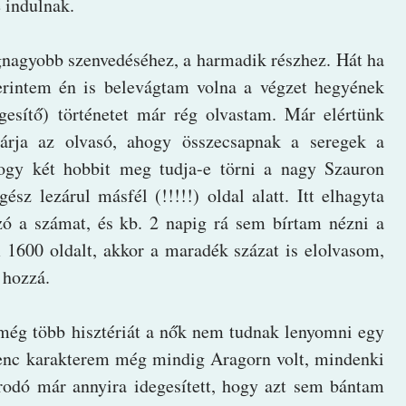
e indulnak.
egnagyobb szenvedéséhez, a harmadik részhez. Hát ha
erintem én is belevágtam volna a végzet hegyének
gesítő) történetet már rég olvastam. Már elértünk
árja az olvasó, ahogy összecsapnak a seregek a
hogy két hobbit meg tudja-e törni a nagy Szauron
sz lezárul másfél (!!!!!) oldal alatt. Itt elhagyta
szó a számat, és kb. 2 napig rá sem bírtam nézni a
 1600 oldalt, akkor a maradék százat is elolvasom,
 hozzá.
s még több hisztériát a nők nem tudnak lenyomni egy
dvenc karakterem még mindig Aragorn volt, mindenki
Frodó már annyira idegesített, hogy azt sem bántam