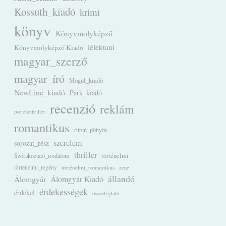
Kossuth_kiadó
krimi
könyv
Könyvmolyképző
lélektani
Könyvmolyképző Kiadó
magyar_szerző
magyar_író
Mogul_kiadó
NewLine_kiadó
Park_kiadó
recenzió
reklám
pszichothriller
romantikus
rubin_pöttyös
szerelem
sorozat_rész
thriller
Szórakoztató_irodalom
történelmi
történelmi_regény
történelmi_romantikus
zene
állandó
Álomgyár
Álomgyár Kiadó
érdekességek
érdekel
összefoglaló