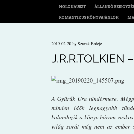
HOLOKAUSZT
ÁLLANDÓ BEJEGYZÉ
ROMANTIKUS KÖNYVAJÁNLÓK
MA
2019-02-20
by
Szavak Erdeje
J.R.R.TOLKIEN
A ​Gyűrűk Ura tündérmese. Mégpe
minden idők legnagyobb tündé
kalandozik a könyv három vaskos 
világ sorát még nem az ember s