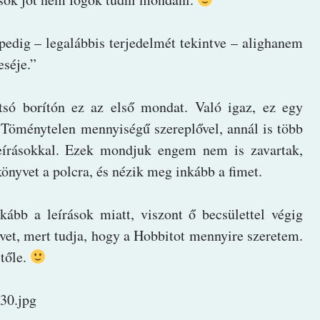
edig – legalábbis terjedelmét tekintve – alighanem
séje.”
tsó borítón ez az első mondat. Való igaz, ez egy
 Töménytelen mennyiségű szereplővel, annál is több
leírásokkal. Ezek mondjuk engem nem is zavartak,
könyvet a polcra, és nézik meg inkább a fimet.
kább a leírások miatt, viszont ő becsülettel végig
nyvet, mert tudja, hogy a Hobbitot mennyire szeretem.
tőle.