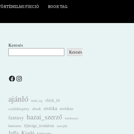
TÖRTÉNELMI FIKCIÓ
BOOK TAG
Keresés
Keresés
Facebook
Instagram
ajánló
chick_lit
book_tag
erotika
családregény
erotikus
ebook
hazai_szerző
fantasy
holokauszt
ifjúsági_irodalom
humoros
interjúk
Jaffa_Kiadó
karácsony