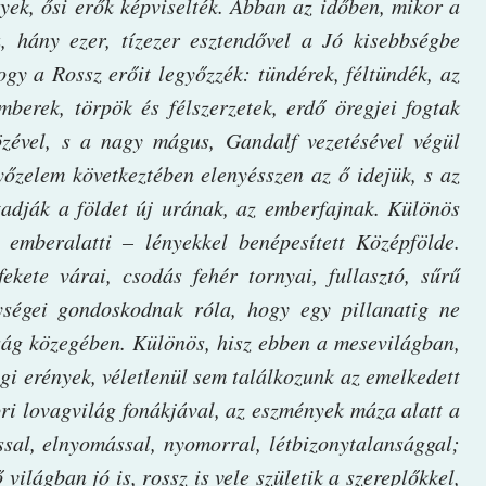
yek, ősi erők képviselték. Abban az időben, mikor a
a, hány ezer, tízezer esztendővel a Jó kisebbségbe
hogy a Rossz erőit legyőzzék: tündérek, féltündék, az
mberek, törpök és félszerzetek, erdő öregjei fogtak
özével, s a nagy mágus, Gandalf vezetésével végül
őzelem következtében elenyésszen az ő idejük, s az
adják a földet új urának, az emberfajnak. Különös
 emberalatti – lényekkel benépesített Középfölde.
ekete várai, csodás fehér tornyai, fullasztó, sűrű
lységei gondoskodnak róla, hogy egy pillanatig ne
ság közegében. Különös, hisz ebben a mesevilágban,
gi erények, véletlenül sem találkozunk az emelkedett
ri lovagvilág fonákjával, az eszmények máza alatt a
sal, elnyomással, nyomorral, létbizonytalansággal;
világban jó is, rossz is vele születik a szereplőkkel,