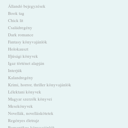
Állandó bejegyzések
Book tag
Chick lit
Családregény
Dark romance
Fantasy könyvajánlók
Holokauszt
Ifjúsági könyvek
Igaz történet alapján
Interjúk
Kalandregény
Krimi, horror, thriller könyvajánlók
Lélektani könyvek
Magyar szerzők könyvei
Mesekönyvek
Novellák, novelláskötetek
Regényes életrajz
Romantikus könyvajánlók