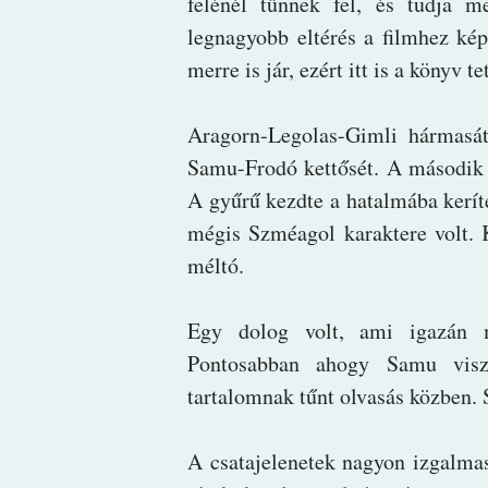
felénél tűnnek fel, és tudja 
legnagyobb eltérés a filmhez ké
merre is jár, ezért itt is a könyv t
Aragorn-Legolas-Gimli hármasá
Samu-Frodó kettősét. A második r
A gyűrű kezdte a hatalmába keríte
mégis Szméagol karaktere volt. Ki
méltó.
Egy dolog volt, ami igazán 
Pontosabban ahogy Samu visz
tartalomnak tűnt olvasás közben.
A csatajelenetek nagyon izgalmas