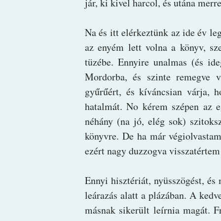
jár, ki kivel harcol, és utána merr
Na és itt elérkeztünk az ide év l
az enyém lett volna a könyv, sz
tüzébe. Ennyire unalmas (és ide
Mordorba, és szinte remegve v
gyűrűért, és kíváncsian várja, 
hatalmát. No kérem szépen az egé
néhány (na jó, elég sok) szitok
könyvre. De ha már végiolvastam
ezért nagy duzzogva visszatértem
Ennyi hisztériát, nyüsszögést, é
leárazás alatt a plázában. A ke
másnak sikerült leírnia magát. 