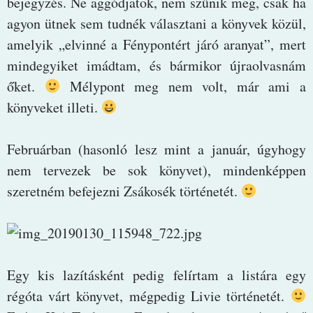
bejegyzés. Ne aggódjatok, nem szűnik meg, csak ha
agyon ütnek sem tudnék választani a könyvek közül,
amelyik „elvinné a Fénypontért járó aranyat”, mert
mindegyiket imádtam, és bármikor újraolvasnám
őket.
Mélypont meg nem volt, már ami a
könyveket illeti.
Februárban (hasonló lesz mint a január, úgyhogy
nem tervezek be sok könyvet), mindenképpen
szeretném befejezni Zsákosék történetét.
Egy kis lazításként pedig felírtam a listára egy
régóta várt könyvet, mégpedig Livie történetét.