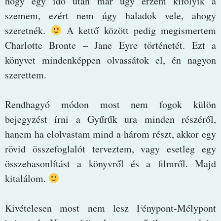
hogy egy idő után már úgy érzem kifolyik a
szemem, ezért nem úgy haladok vele, ahogy
szeretnék.
A kettő között pedig megismertem
Charlotte Bronte – Jane Eyre történetét. Ezt a
könyvet mindenképpen olvassátok el, én nagyon
szerettem.
Rendhagyó módon most nem fogok külön
bejegyzést írni a Gyűrűk ura minden részéről,
hanem ha elolvastam mind a három részt, akkor egy
rövid összefoglalót terveztem, vagy esetleg egy
összehasonlítást a könyvről és a filmről. Majd
kitalálom.
Kivételesen most nem lesz Fénypont-Mélypont