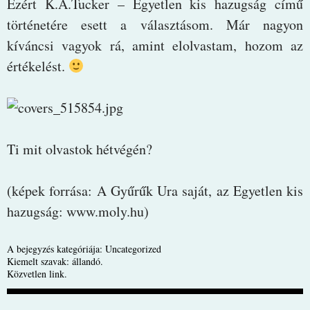
Ezért K.A.Tucker – Egyetlen kis hazugság című
történetére esett a választásom. Már nagyon
kíváncsi vagyok rá, amint elolvastam, hozom az
értékelést.
Ti mit olvastok hétvégén?
(képek forrása: A Gyűrűk Ura saját, az Egyetlen kis
hazugság: www.moly.hu)
A bejegyzés kategóriája:
Uncategorized
Kiemelt szavak:
állandó
.
Közvetlen link
.