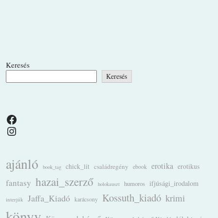
Keresés
Keresés
Facebook
Instagram
ajánló
erotika
chick_lit
családregény
erotikus
ebook
book_tag
hazai_szerző
fantasy
ifjúsági_irodalom
humoros
holokauszt
Kossuth_kiadó
krimi
Jaffa_Kiadó
karácsony
interjúk
könyv