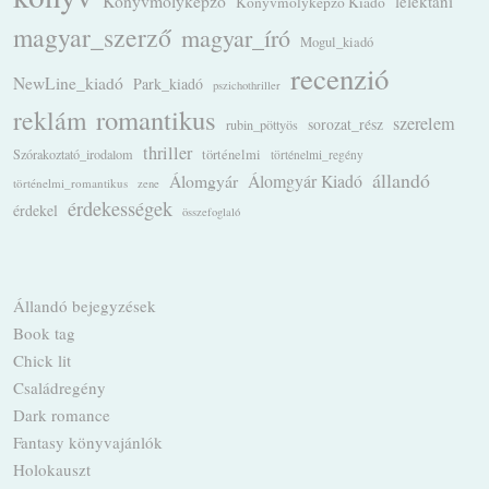
Könyvmolyképző
lélektani
Könyvmolyképző Kiadó
magyar_szerző
magyar_író
Mogul_kiadó
recenzió
NewLine_kiadó
Park_kiadó
pszichothriller
romantikus
reklám
szerelem
sorozat_rész
rubin_pöttyös
thriller
Szórakoztató_irodalom
történelmi
történelmi_regény
állandó
Álomgyár
Álomgyár Kiadó
történelmi_romantikus
zene
érdekességek
érdekel
összefoglaló
Állandó bejegyzések
Book tag
Chick lit
Családregény
Dark romance
Fantasy könyvajánlók
Holokauszt