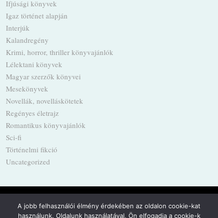
Ifjúsági könyvek
Igaz történet alapján
Interjúk
Kalandregény
Krimi, horror, thriller könyvajánlók
Lélektani könyvek
Magyar szerzők könyvei
Mesekönyvek
Novellák, novelláskötetek
Regényes életrajz
Romantikus könyvajánlók
Sci-fi
Történelmi fikció
Uncategorized
A jobb felhasználói élmény érdekében az oldalon cookie-kat
használunk. Oldalunk használatával, Ön elfogadja a cookie-k