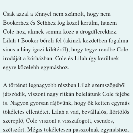
Csak azzal a ténnyel nem számolt, hogy nem
Bookerhez és Sethhez fog közel kerülni, hanem
Cole-hoz, akinek semmi köze a drogdílerekhez.
Lilah-t Booker béreli fel (akinek kezdetben fogalma
sincs a lány igazi kilétéről), hogy tegye rendbe Cole
irodáját a kórházban. Cole és Lilah így kerülnek
egyre közelebb egymáshoz.
A történet legnagyobb részben Lilah szemszögéből
játszódik, viszont nagy ritkán belelátunk Cole fejébe
is. Nagyon gyorsan rájövünk, hogy ők ketten egymás
tökéletes ellentétei. Lilah a vad, bevállalós, flörtölős
szereplő, Cole viszont a visszafogott, csendes,
szétszórt. Mégis tökéletesen passzolnak egymáshoz.