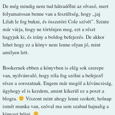
De még mindig nem tud hátradőlni az olvasó, mert
folyamatosan benne van a feszültség, hogy „jaj
Lilah le fog bukni, és összetöri Cole szívét”. Szinte
már várja, hogy ne történjen meg, ezt a részt
hagyjuk ki, és irány a boldog befejezés. De akkor
lehet hogy ez a könyv nem lenne olyan jó, mint
amilyen lett.
Bookernek ebben a könyvben is elég sok szerepe
van, nyilvánvaló, hogy róla fog szólni a befejező
része a sorozatnak. Engem már megöl a kíváncsiság,
úgyhogy el is kezdem, amint kikerül ez a poszt a
blogra.
Viszont mint ahogy lenni szokott, holnap
ismét munka van, szóval ma sem szabad hajnalig a
könyvet bújni.