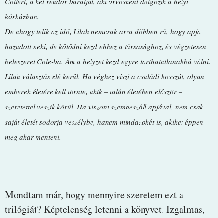
Coltert, a két rendőr barátját, aki orvosként dolgozik a helyi
kórházban.
De ahogy telik az idő, Lilah nemcsak arra döbben rá, hogy apja
hazudott neki, de kötődni kezd ehhez a társasághoz, és végzetesen
beleszeret Cole-ba. Ám a helyzet kezd egyre tarthatatlanabbá válni.
Lilah választás elé kerül. Ha véghez viszi a családi bosszút, olyan
emberek életére kell törnie, akik – talán életében először –
szeretettel veszik körül. Ha viszont szembeszáll apjával, nem csak
saját életét sodorja veszélybe, hanem mindazokét is, akiket éppen
meg akar menteni.
Mondtam már, hogy mennyire szeretem ezt a
trilógiát? Képtelenség letenni a könyvet. Izgalmas,