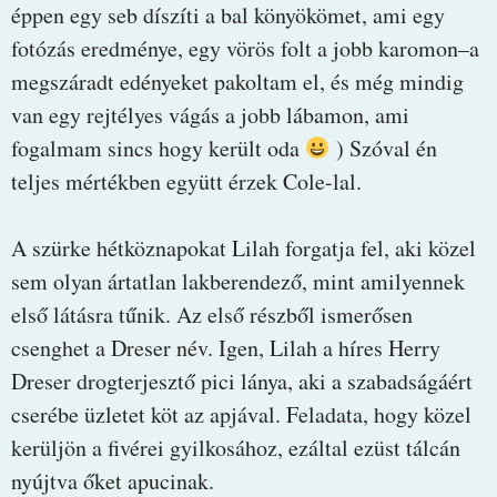
éppen egy seb díszíti a bal könyökömet, ami egy
fotózás eredménye, egy vörös folt a jobb karomon–a
megszáradt edényeket pakoltam el, és még mindig
van egy rejtélyes vágás a jobb lábamon, ami
fogalmam sincs hogy került oda
) Szóval én
teljes mértékben együtt érzek Cole-lal.
A szürke hétköznapokat Lilah forgatja fel, aki közel
sem olyan ártatlan lakberendező, mint amilyennek
első látásra tűnik. Az első részből ismerősen
csenghet a Dreser név. Igen, Lilah a híres Herry
Dreser drogterjesztő pici lánya, aki a szabadságáért
cserébe üzletet köt az apjával. Feladata, hogy közel
kerüljön a fivérei gyilkosához, ezáltal ezüst tálcán
nyújtva őket apucinak.