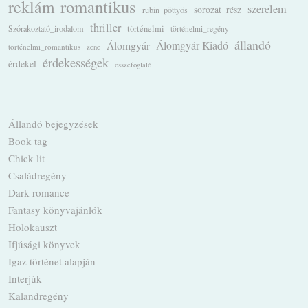
romantikus
reklám
szerelem
sorozat_rész
rubin_pöttyös
thriller
Szórakoztató_irodalom
történelmi
történelmi_regény
állandó
Álomgyár
Álomgyár Kiadó
történelmi_romantikus
zene
érdekességek
érdekel
összefoglaló
Állandó bejegyzések
Book tag
Chick lit
Családregény
Dark romance
Fantasy könyvajánlók
Holokauszt
Ifjúsági könyvek
Igaz történet alapján
Interjúk
Kalandregény