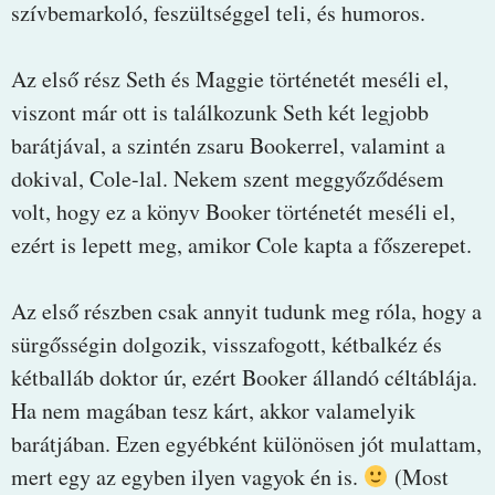
szívbemarkoló, feszültséggel teli, és humoros.
Az első rész Seth és Maggie történetét meséli el,
viszont már ott is találkozunk Seth két legjobb
barátjával, a szintén zsaru Bookerrel, valamint a
dokival, Cole-lal. Nekem szent meggyőződésem
volt, hogy ez a könyv Booker történetét meséli el,
ezért is lepett meg, amikor Cole kapta a főszerepet.
Az első részben csak annyit tudunk meg róla, hogy a
sürgősségin dolgozik, visszafogott, kétbalkéz és
kétballáb doktor úr, ezért Booker állandó céltáblája.
Ha nem magában tesz kárt, akkor valamelyik
barátjában. Ezen egyébként különösen jót mulattam,
mert egy az egyben ilyen vagyok én is.
(Most