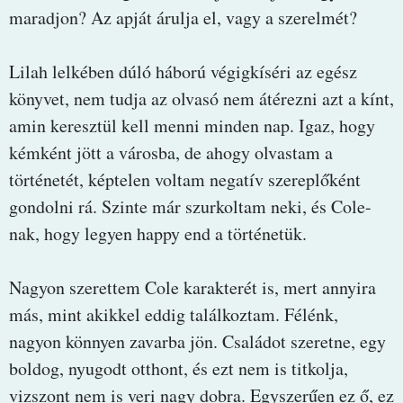
maradjon? Az apját árulja el, vagy a szerelmét?
Lilah lelkében dúló háború végigkíséri az egész
könyvet, nem tudja az olvasó nem átérezni azt a kínt,
amin keresztül kell menni minden nap. Igaz, hogy
kémként jött a városba, de ahogy olvastam a
történetét, képtelen voltam negatív szereplőként
gondolni rá. Szinte már szurkoltam neki, és Cole-
nak, hogy legyen happy end a történetük.
Nagyon szerettem Cole karakterét is, mert annyira
más, mint akikkel eddig találkoztam. Félénk,
nagyon könnyen zavarba jön. Családot szeretne, egy
boldog, nyugodt otthont, és ezt nem is titkolja,
vizszont nem is veri nagy dobra. Egyszerűen ez ő, ez