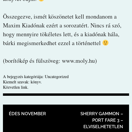
Összegezve, ismét köszönetet kell mondanom a
Maxim Kiadónak ezért a sorozatért. Nincs rá szó,
hogy mennyire tökéletes lett, és a kiadónak hála,
bárki megismerkedhet ezzel a történettel
(borítókép és fülszöveg: www.moly.hu)
A bejegyzés kategóriája:
Uncategorized
Kiemelt szavak:
könyv
.
Közvetlen link
.
BEJEGYZÉS NAVIGÁCIÓ
ÉDES NOVEMBER
SHERRY GAMMON –
PORT FARE 3 –
ELVISELHETETLEN