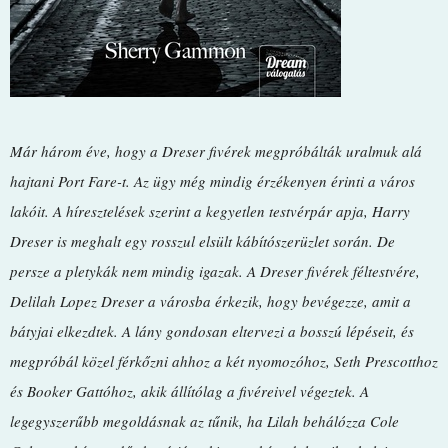
Már ​három éve, hogy a Dreser fivérek megpróbálták uralmuk alá
hajtani Port Fare-t. Az ügy még mindig érzékenyen érinti a város
lakóit. A híresztelések szerint a kegyetlen testvérpár apja, Harry
Dreser is meghalt egy rosszul elsült kábítószerüzlet során. De
persze a pletykák nem mindig igazak. A Dreser fivérek féltestvére,
Delilah Lopez Dreser a városba érkezik, hogy bevégezze, amit a
bátyjai elkezdtek. A lány gondosan eltervezi a bosszú lépéseit, és
megpróbál közel férkőzni ahhoz a két nyomozóhoz, Seth Prescotthoz
és Booker Gattóhoz, akik állítólag a fivéreivel végeztek. A
legegyszerűbb megoldásnak az tűnik, ha Lilah behálózza Cole