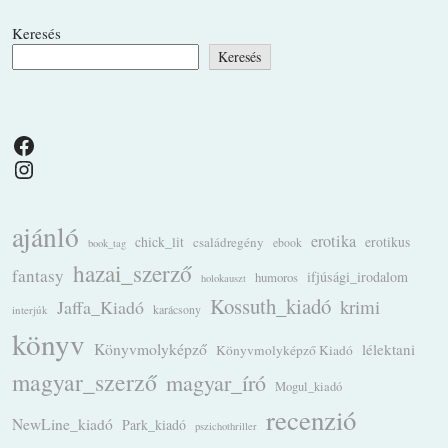
Keresés
Keresés
Facebook
Instagram
ajánló
erotika
chick_lit
családregény
erotikus
ebook
book_tag
hazai_szerző
fantasy
ifjúsági_irodalom
humoros
holokauszt
Kossuth_kiadó
krimi
Jaffa_Kiadó
karácsony
interjúk
könyv
Könyvmolyképző
lélektani
Könyvmolyképző Kiadó
magyar_szerző
magyar_író
Mogul_kiadó
recenzió
NewLine_kiadó
Park_kiadó
pszichothriller