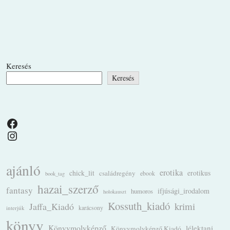
Keresés
Keresés
Facebook
Instagram
ajánló
erotika
chick_lit
családregény
erotikus
ebook
book_tag
hazai_szerző
fantasy
ifjúsági_irodalom
humoros
holokauszt
Kossuth_kiadó
krimi
Jaffa_Kiadó
karácsony
interjúk
könyv
Könyvmolyképző
lélektani
Könyvmolyképző Kiadó