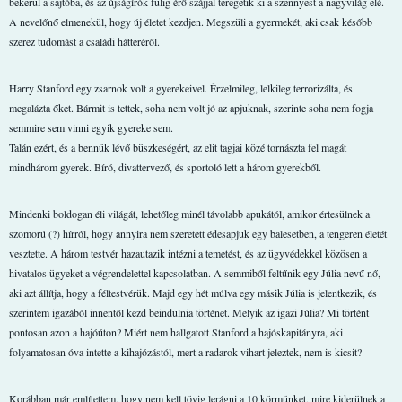
bekerül a sajtóba, és az újságírók fülig érő szájjal teregetik ki a szennyest a nagyvilág elé.
A nevelőnő elmenekül, hogy új életet kezdjen. Megszüli a gyermekét, aki csak később
szerez tudomást a családi hátteréről.
Harry Stanford egy zsarnok volt a gyerekeivel. Érzelmileg, lelkileg terrorizálta, és
megalázta őket. Bármit is tettek, soha nem volt jó az apjuknak, szerinte soha nem fogja
semmire sem vinni egyik gyereke sem.
Talán ezért, és a bennük lévő büszkeségért, az elit tagjai közé tornászta fel magát
mindhárom gyerek. Bíró, divattervező, és sportoló lett a három gyerekből.
Mindenki boldogan éli világát, lehetőleg minél távolabb apukától, amikor értesülnek a
szomorú (?) hírről, hogy annyira nem szeretett édesapjuk egy balesetben, a tengeren életét
vesztette. A három testvér hazautazik intézni a temetést, és az ügyvédekkel közösen a
hivatalos ügyeket a végrendelettel kapcsolatban. A semmiből feltűnik egy Júlia nevű nő,
aki azt állítja, hogy a féltestvérük. Majd egy hét múlva egy másik Júlia is jelentkezik, és
szerintem igazából innentől kezd beindulnia történet. Melyik az igazi Júlia? Mi történt
pontosan azon a hajóúton? Miért nem hallgatott Stanford a hajóskapitányra, aki
folyamatosan óva intette a kihajózástól, mert a radarok vihart jeleztek, nem is kicsit?
Korábban már említettem, hogy nem kell tövig lerágni a 10 körmünket, mire kiderülnek a