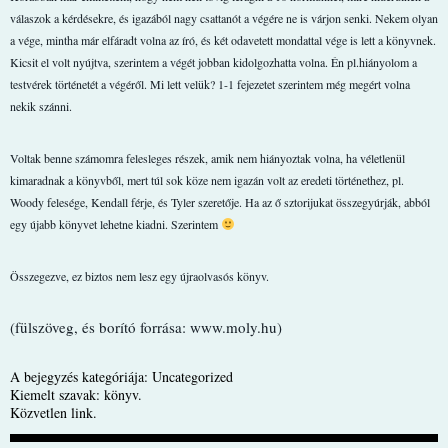
válaszok a kérdésekre, és igazából nagy csattanót a végére ne is várjon senki. Nekem olyan
a vége, mintha már elfáradt volna az író, és két odavetett mondattal vége is lett a könyvnek.
Kicsit el volt nyújtva, szerintem a végét jobban kidolgozhatta volna. Én pl.hiányolom a
testvérek történetét a végéről. Mi lett velük? 1-1 fejezetet szerintem még megért volna
nekik szánni.
Voltak benne számomra felesleges részek, amik nem hiányoztak volna, ha véletlenül
kimaradnak a könyvből, mert túl sok köze nem igazán volt az eredeti történethez, pl.
Woody felesége, Kendall férje, és Tyler szeretője. Ha az ő sztorijukat összegyúrják, abból
egy újabb könyvet lehetne kiadni. Szerintem
Összegezve, ez biztos nem lesz egy újraolvasós könyv.
(fülszöveg, és borító forrása: www.moly.hu)
A bejegyzés kategóriája:
Uncategorized
Kiemelt szavak:
könyv
.
Közvetlen link
.