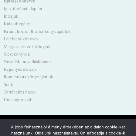
Ifjúsági könyvek
Igaz történet alapján
Interjúk
Kalandregény
Krimi, horror, thriller könyvajánlók
Lélektani könyvek
Magyar szerzők könyvei
Mesekönyvek
Novellák, novelláskötetek
Regényes életrajz
Romantikus könyvajánlók
Sci-fi
Történelmi fikció
Uncategorized
A jobb felhasználói élmény érdekében az oldalon cookie-kat
használunk. Oldalunk használatával, Ön elfogadja a cookie-k