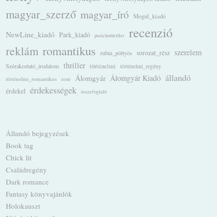
magyar_szerző
magyar_író
Mogul_kiadó
recenzió
NewLine_kiadó
Park_kiadó
pszichothriller
romantikus
reklám
szerelem
sorozat_rész
rubin_pöttyös
thriller
Szórakoztató_irodalom
történelmi
történelmi_regény
állandó
Álomgyár
Álomgyár Kiadó
történelmi_romantikus
zene
érdekességek
érdekel
összefoglaló
Állandó bejegyzések
Book tag
Chick lit
Családregény
Dark romance
Fantasy könyvajánlók
Holokauszt