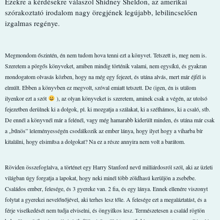
Ezekre a kérdésekre válaszol Shidney Sheldon, az amerikai
szórakoztató irodalom nagy öregjének legújabb, lebilincselően
izgalmas regénye.
Megmondom őszintén, én nem tudom hova tenni ezt a könyvet. Tetszett is, meg nem is.
Szeretem a pörgős könyveket, amiben mindig történik valami, nem egysíkú, és gyakran
mondogatom olvasás közben, hogy na még egy fejezet, és utána alvás, mert már éjfél is
elmúlt. Ebben a könyvben ez megvolt, szóval emiatt tetszett. De (igen, én is utálom
ilyenkor ezt a szót
), az olyan könyveket is szeretem, aminek csak a végén, az utolsó
fejezetben derülnek ki a dolgok, pl. ki mozgatja a szálakat, ki a szélhámos, ki a csaló, stb.
De ennél a könyvnél már a felénél, vagy még hamarabb kiderült minden, és utána már csak
a „bűnös” leleményességén csodálkozik az ember lánya, hogy ilyet hogy a viharba bír
kitalálni, hogy elsimítsa a dolgokat? Na ez a része annyira nem volt a barátom.
Röviden összefoglalva, a történet egy Harry Stanford nevű milliárdosról szól, aki az üzleti
világban úgy forgatja a lapokat, hogy neki minél több zöldhasú kerüljön a zsebébe.
Családos ember, felesége, és 3 gyereke van. 2 fia, és egy lánya. Ennek ellenére viszonyt
folytat a gyerekei nevelőnőjével, aki terhes lesz tőle. A felesége ezt a megaláztatást, és a
férje viselkedését nem tudja elviselni, és öngyilkos lesz. Természetesen a család rögtön