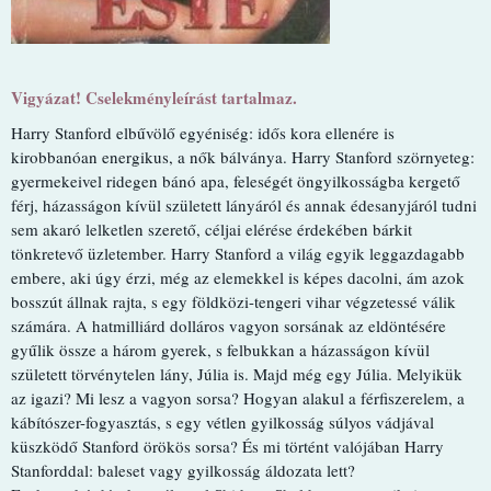
Vigyázat! Cselekményleírást tartalmaz.
Harry ​Stanford elbűvölő egyéniség: idős kora ellenére is
kirobbanóan energikus, a nők bálványa. Harry Stanford szörnyeteg:
gyermekeivel ridegen bánó apa, feleségét öngyilkosságba kergető
férj, házasságon kívül született lányáról és annak édesanyjáról tudni
sem akaró lelketlen szerető, céljai elérése érdekében bárkit
tönkretevő üzletember. Harry Stanford a világ egyik leggazdagabb
embere, aki úgy érzi, még az elemekkel is képes dacolni, ám azok
bosszút állnak rajta, s egy földközi-tengeri vihar végzetessé válik
számára. A hatmilliárd dolláros vagyon sorsának az eldöntésére
gyűlik össze a három gyerek, s felbukkan a házasságon kívül
született törvénytelen lány, Júlia is. Majd még egy Júlia. Melyikük
az igazi? Mi lesz a vagyon sorsa? Hogyan alakul a férfiszerelem, a
kábítószer-fogyasztás, s egy vétlen gyilkosság súlyos vádjával
küszködő Stanford örökös sorsa? És mi történt valójában Harry
Stanforddal: baleset vagy gyilkosság áldozata lett?